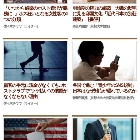
「いつから娯楽のホスト遊びが義
明治期の権力の縮図 大磯の邸宅
務に...」ホス狂いとなる女性客の4
に見る邸園文化『近代日本の別荘
つの分類
建築』【書評】
佐々木チワワ（ライター）
奈良岡聰智（京都大学教授）
顧客の手元に現金がなくても...ホ
各国で進む「青少年のSNS規制」
ストクラブで“ツケ払い”の慣習が
日本はなぜ対応が遅れているのか
なくならない理由
曽我部真裕（京都大学大学院法学研究科教授）
佐々木チワワ（ライター）