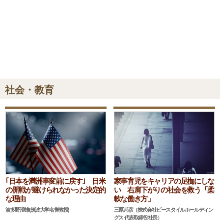
社会・教育
｢日本を満洲事変前に戻す｣ 日米
家事育児をキャリアの足枷にしな
の開戦が避けられなかった決定的
い 右肩下がりの社会を救う「柔
な理由
軟な働き方」
波多野澄雄(筑波大学名誉教授)
三原邦彦（株式会社ビースタイルホールディン
グス 代表取締役社長）