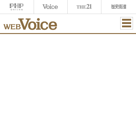
ME
NU