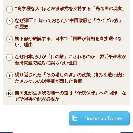
“高学歴な人”ほど左派政党を支持する「先進国の現実」
なぜ弾圧？ 知っておきたい中国政府と「ウイグル族」
の歴史
橋下徹が解説する、日本で「国民が首相を直接選べな
い」理由
なぜ日本だけが「目の敵」にされるのか 習近平政権が
台湾問題で絶対に譲らない理由
繰り返された「その場しのぎ」の政策...痛みを避け続け
たメルケルの16年間が残した負債
自民党が生き残る唯一の道は「伝統保守」への回帰 な
ぜ所得再分配が必要か