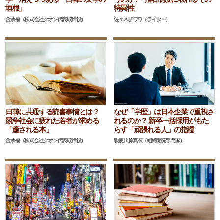
垣根」
特異性
金承福（株式会社クオン代表取締役）
佐々木チワワ（ライター）
日韓に共通する読書事情とは？
なぜ「学歴」は日本企業で重視さ
競争社会に疲れた若者が求める
れるのか？ 新卒一括採用がもた
「癒される本」
らす「頑張れる人」の指標
金承福（株式会社クオン代表取締役）
勅使川原真衣（組織開発専門家）