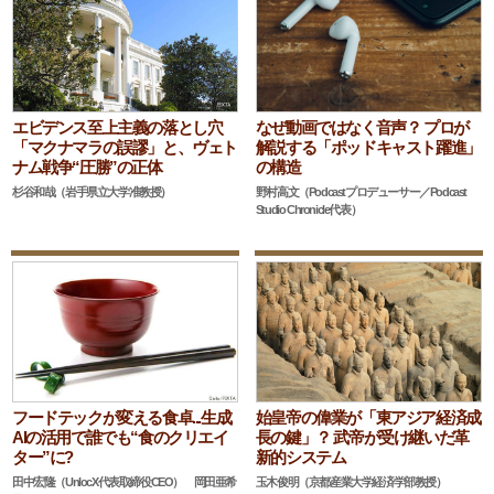
エビデンス至上主義の落とし穴
なぜ動画ではなく音声？ プロが
「マクナマラの誤謬」と、ヴェト
解説する「ポッドキャスト躍進」
ナム戦争“圧勝”の正体
の構造
杉谷和哉（岩手県立大学准教授）
野村高文（Podcastプロデューサー／Podcast
Studio Chronicle代表）
フードテックが変える食卓...生成
始皇帝の偉業が「東アジア経済成
AIの活用で誰でも“食のクリエイ
長の鍵」？ 武帝が受け継いだ革
ター”に?
新的システム
田中宏隆（UnlocX代表取締役CEO） 岡田亜希
玉木俊明（京都産業大学経済学部教授）