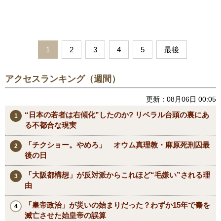
1
2
3
4
5
最後
アクセスランキング（週間）
更新：08月06日 00:05
“日本の若者は右傾化”したのか? リベラル台頭の裏にあ
る不都合な現実
「チクショー。やめろ」 オウム真理教・麻原死刑囚最
後の日
「大阪都構想」が反対派からこれほど“毛嫌い”される理
由
「皇帝政治」が災いの始まりだった？わずか15年で秦を
滅亡させた始皇帝の誤算