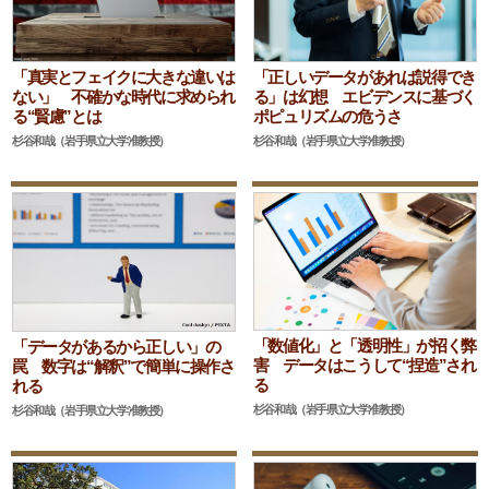
「真実とフェイクに大きな違いは
「正しいデータがあれば説得でき
ない」 不確かな時代に求められ
る」は幻想 エビデンスに基づく
る“賢慮”とは
ポピュリズムの危うさ
杉谷和哉（岩手県立大学准教授）
杉谷和哉（岩手県立大学准教授）
「数値化」と「透明性」が招く弊
「データがあるから正しい」の
害 データはこうして“捏造”され
罠 数字は“解釈”で簡単に操作さ
る
れる
杉谷和哉（岩手県立大学准教授）
杉谷和哉（岩手県立大学准教授）