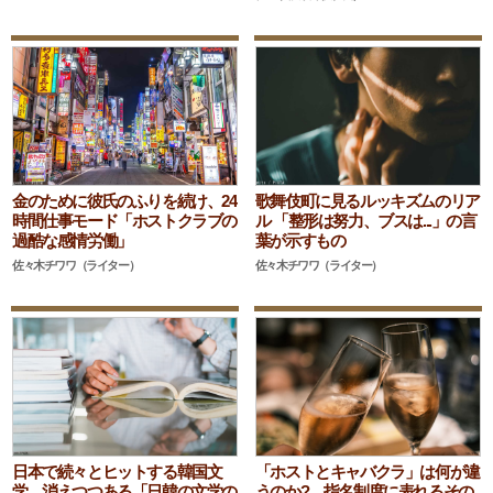
金のために彼氏のふりを続け、24
歌舞伎町に見るルッキズムのリア
時間仕事モード「ホストクラブの
ル 「整形は努力、ブスは...」の言
過酷な感情労働」
葉が示すもの
佐々木チワワ（ライター）
佐々木チワワ（ライター）
日本で続々とヒットする韓国文
「ホストとキャバクラ」は何が違
学 消えつつある「日韓の文学の
うのか? 指名制度に表れるその