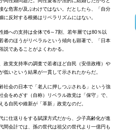
が同性婚問題だ。同性愛者が法的に結婚したからと
接な危害が及ぶわけではない。だとしたら、「自分
姻に反対する根拠はリベラリズムにはない。
婚への支持は全体で6～7割、若年層では80％以
若者のほうがリベラルという傾向も顕著で、「日本
俗説であることがよくわかる。
、政党支持率の調査で若者ほど自民（安倍政権）や
が低いという結果が一貫して示されたからだ。
齢社会の日本で「老人に押しつぶされる」という強
社会をめざす（自称）リベラル政党は「保守」で、
える自民や維新が「革新」政党なのだ。
代に仕送りをする賦課方式だから、少子高齢化が進
代間会計では、孫の世代は祖父の世代より一億円も