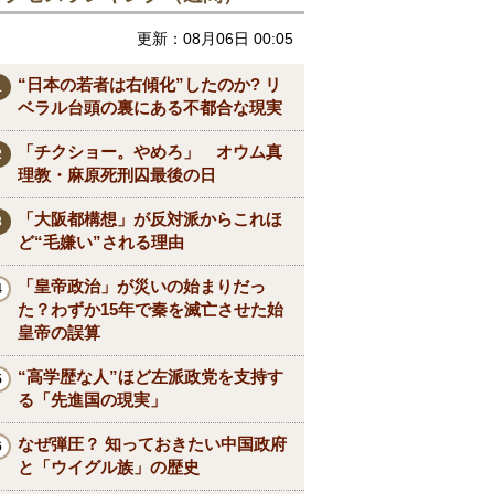
更新：08月06日 00:05
“日本の若者は右傾化”したのか? リ
ベラル台頭の裏にある不都合な現実
「チクショー。やめろ」 オウム真
理教・麻原死刑囚最後の日
「大阪都構想」が反対派からこれほ
ど“毛嫌い”される理由
「皇帝政治」が災いの始まりだっ
た？わずか15年で秦を滅亡させた始
皇帝の誤算
“高学歴な人”ほど左派政党を支持す
る「先進国の現実」
なぜ弾圧？ 知っておきたい中国政府
と「ウイグル族」の歴史