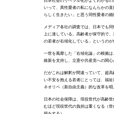
日本社会のリベラル化がよくわかるの
いって、異性愛者の私になんらかの直
らしく生きたい」と思う同性愛者の婚
メディア各社の調査では、日本でも同性
上に達している。高齢者が保守的で、
の若者が右傾化している」というのが
一世を風靡した「右傾化論」の根拠は
維新を支持し、立憲や共産党への関心
だがこれは解釈が間違っていて、超高
い不安を抱える若者にとっては、福祉
ネオリベ（新自由主義）的な改革を唱
日本の社会保障は、現役世代が高齢世
むほど現役世代の負担は重くなる（世
損をする）。