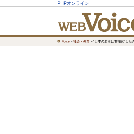
PHPオンライン
Voice
»
社会・教育
» “日本の若者は右傾化”し