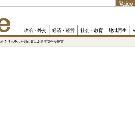
政治・外交
経済・経営
社会・教育
地域再生
たのか? リベラル台頭の裏にある不都合な現実