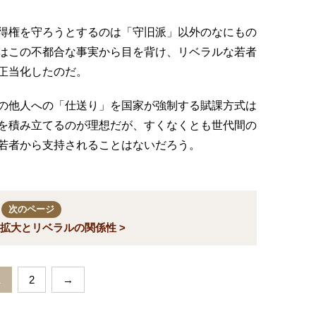
得権を守ろうとするのは「守旧派」以外のなにもの
はこの不都合な事実から目を背け、リベラルな若者
正当化したのだ。
の他人への「仕送り」を国家が強制する賦課方式は
を積み立てるのが理想だが、すくなくとも世代間の
若者から支持されることはないだろう。
次のページ
拡大とリベラルの関係性 >
1
2
→