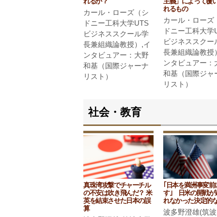
れるか？
主義」によって覆
れるもの
カール・ローズ（シ
カール・ローズ
ドニー工科大学UTS
ドニー工科大学U
ビジネススクール学
ビジネススクー
長兼組織論教授）,イ
長兼組織論教授
ンタビュアー：大野
ンタビュアー：
和基（国際ジャーナ
和基（国際ジャ
リスト）
リスト）
社会・教育
真珠湾攻撃でチャーチル
｢日本を満洲事変前
の不安は吹き飛んだ？ 米
す｣ 日米の開戦が
英を結束させた日本の誤
れなかった決定的
算
波多野澄雄(筑