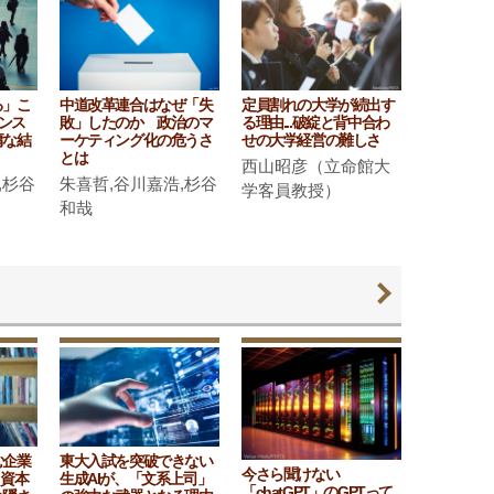
る」こ
中道改革連合はなぜ「失
定員割れの大学が続出す
デンス
敗」したのか 政治のマ
る理由...破綻と背中合わ
庸な結
ーケティング化の危うさ
せの大学経営の難しさ
とは
西山昭彦（立命館大
,杉谷
朱喜哲,谷川嘉浩,杉谷
学客員教授）
和哉
む企業
東大入試を突破できない
今さら聞けない
ク資本
生成AIが、「文系上司」
「chatGPT」のGPTって