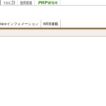
Voiceインフォメーション
WEB連載
になり得る? 「台湾の現状を崩す」対中政
ラファ攻撃をイス
する国民感情」