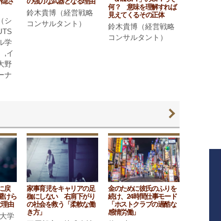
い隠さ
の強力な武器となる理由
何？ 意味を理解すれば
鈴木貴博（経営戦略
見えてくるその正体
（シ
コンサルタント）
鈴木貴博（経営戦略
TS
コンサルタント）
ル学
）,イ
大野
ーナ
に戻
家事育児をキャリアの足
金のために彼氏のふりを
避けら
枷にしない 右肩下がり
続け、24時間仕事モード
な理由
の社会を救う「柔軟な働
「ホストクラブの過酷な
き方」
感情労働」
波大学