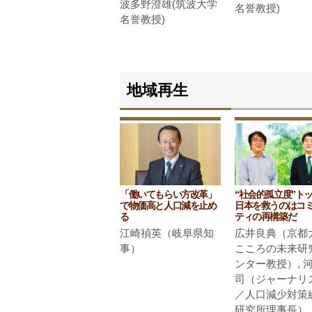
波多野澄雄(筑波大学
名誉教授)
名誉教授)
地域再生
“社会的孤立度”ト
「働いてもらい方改革」
日本を救うのはコ
で物価高と人口減を止め
ティの再構築だ
る
広井良典（京都
江崎禎英（岐阜県知
こころの未来研
事）
ンター教授）, 
司（ジャーナリ
／人口減少対策
研究所理事長）