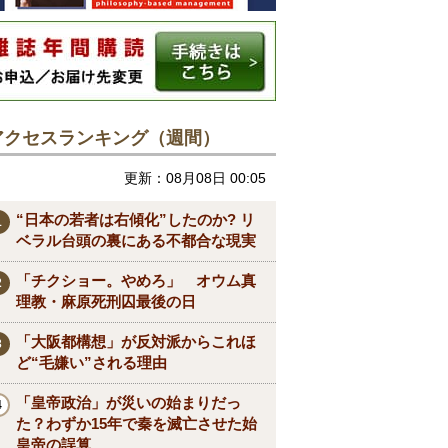
アクセスランキング（週間）
更新：08月08日 00:05
“日本の若者は右傾化”したのか? リ
ベラル台頭の裏にある不都合な現実
「チクショー。やめろ」 オウム真
理教・麻原死刑囚最後の日
「大阪都構想」が反対派からこれほ
ど“毛嫌い”される理由
「皇帝政治」が災いの始まりだっ
た？わずか15年で秦を滅亡させた始
皇帝の誤算