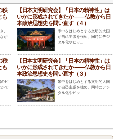
の秩
【日本文明研究会】「日本の精神性」は
とも
いかに形成されてきたか ――仏教から日
本政治思想史を問い直す（４）
き、
米中をはじめとする文明的大国
なが
が自己主張を強め、同時にデジ
タル化やビッ...
の秩
【日本文明研究会】「日本の精神性」は
とも
いかに形成されてきたか ――仏教から日
本政治思想史を問い直す（３）
のピ
米中をはじめとする文明的大国
なかで
が自己主張を強め、同時にデジ
タル化やビッ...