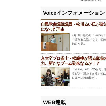
Voiceインフォメーション
自民党参議院議員・松川るい氏が政
になった理由
7月10日発売の 『Voice』
「凛たる女性」では、初め
治家が登...
京大卒プロ雀士・松嶋桃が語る麻雀
力、新たなブーム到来なるか！？
『Voice』2018年5月号
ラビア「凛たる女性」では
ロ雀士の松嶋桃さ...
WEB連載