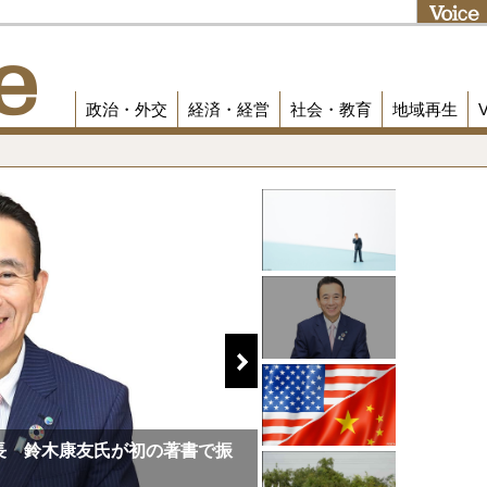
政治・外交
経済・経営
社会・教育
地域再生
長 鈴木康友氏が初の著書で振
トランプ2.0が日本の脅威
策