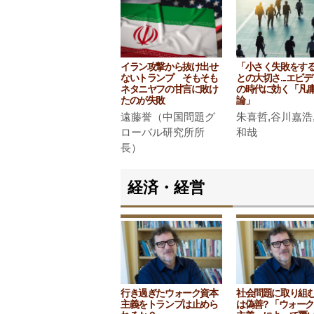
イラン攻撃から抜け出せ
「小さく失敗をす
ないトランプ そもそも
との大切さ...エビ
ネタニヤフの甘言に敗け
の時代に効く「凡
たのが失敗
論」
遠藤誉（中国問題グ
朱喜哲,谷川嘉浩
ローバル研究所所
和哉
長）
経済・経営
行き過ぎたウォーク資本
社会問題に取り組
主義をトランプは止めら
は偽善? 「ウォー