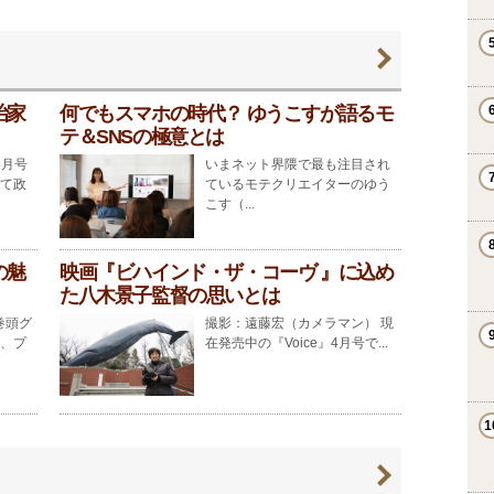
治家
何でもスマホの時代？ ゆうこすが語るモ
テ＆SNSの極意とは
8月号
いまネット界隈で最も注目され
て政
ているモテクリエイターのゆう
こす（...
の魅
映画『ビハインド・ザ・コーヴ 』に込め
た八木景子監督の思いとは
、巻頭グ
撮影：遠藤宏（カメラマン） 現
、プ
在発売中の『Voice』4月号で...