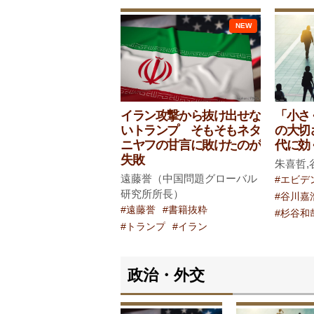
NEW
イラン攻撃から抜け出せな
「小さ
いトランプ そもそもネタ
の大切さ
ニヤフの甘言に敗けたのが
代に効
失敗
朱喜哲,
遠藤誉（中国問題グローバル
#エビデ
研究所所長）
#谷川嘉
#遠藤誉
#書籍抜粋
#杉谷和
#トランプ
#イラン
政治・外交