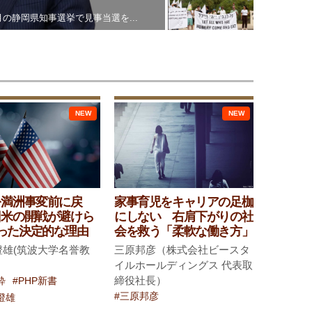
峯村健司（キヤノングローバル戦
月の静岡県知事選挙で見事当選を...
2024年5月20日、頼清徳が台湾
NEW
NEW
Next
を満洲事変前に戻
家事育児をキャリアの足枷
日米の開戦が避けら
にしない 右肩下がりの社
った決定的な理由
会を救う「柔軟な働き方」
澄雄(筑波大学名誉教
三原邦彦（株式会社ビースタ
イルホールディングス 代表取
締役社長）
粋
#PHP新書
#三原邦彦
澄雄