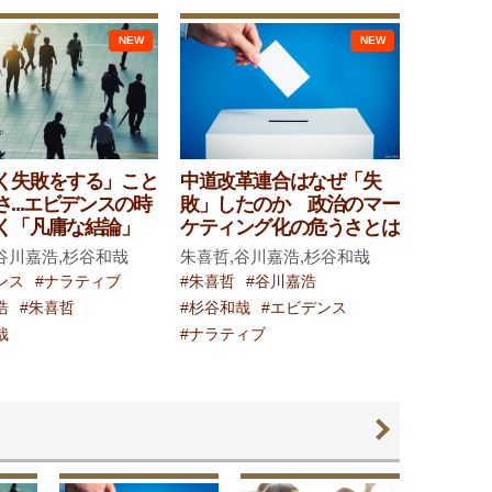
NEW
NEW
く失敗をする」こと
中道改革連合はなぜ「失
...エビデンスの時
敗」したのか 政治のマー
く「凡庸な結論」
ケティング化の危うさとは
谷川嘉浩,杉谷和哉
朱喜哲,谷川嘉浩,杉谷和哉
ンス
#ナラティブ
#朱喜哲
#谷川嘉浩
浩
#朱喜哲
#杉谷和哉
#エビデンス
哉
#ナラティブ