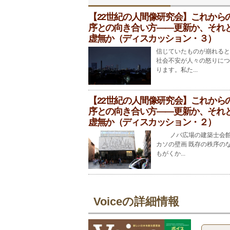
【22世紀の人間像研究会】これから
序との向き合い方――更新か、それ
虚無か（ディスカッション・３）
信じていたものが崩れると
社会不安が人々の怒りにつ
ります。私た...
【22世紀の人間像研究会】これから
序との向き合い方――更新か、それ
虚無か（ディスカッション・２）
ノバ広場の建築士会館
カソの壁画 既存の秩序の
もがくか...
Voiceの詳細情報