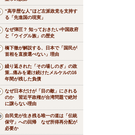
“高学歴な人”ほど左派政党を支持す
る「先進国の現実」
なぜ弾圧？ 知っておきたい中国政府
と「ウイグル族」の歴史
橋下徹が解説する、日本で「国民が
首相を直接選べない」理由
繰り返された「その場しのぎ」の政
策...痛みを避け続けたメルケルの16
年間が残した負債
なぜ日本だけが「目の敵」にされる
のか 習近平政権が台湾問題で絶対
に譲らない理由
自民党が生き残る唯一の道は「伝統
保守」への回帰 なぜ所得再分配が
必要か