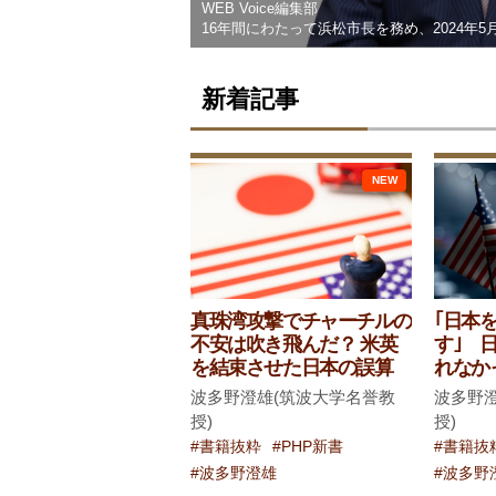
WEB Voice編集部
うスローガンは何...
16年間にわたって浜松市長を務め、2024年5
新着記事
NEW
Prev
真珠湾攻撃でチャーチルの
｢日本
不安は吹き飛んだ？ 米英
す｣ 
を結束させた日本の誤算
れなか
波多野澄雄(筑波大学名誉教
波多野
授)
授)
#書籍抜粋
#PHP新書
#書籍抜
#波多野澄雄
#波多野