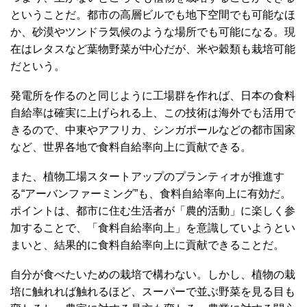
ということだ。都市の高層ビルでも地下空間でも可能なほ
か、砂漠やツンドラ気候のような場所でも可能になる。現
在はレタスなど葉物野菜が中心だが、米や穀類も栽培可能
だという。
発電所を作るのと同じように工場群を作れば、日本の食料
自給率は確実に上げられる上、この技術は海外でも活用で
きるので、中東やアフリカ、シンガポールなどの都市国家
など、世界各地で食料自給率向上に貢献できる。
また、植物工場スタートアップのプランティオが推進す
る“アーバンファーミング”も、食料自給率向上に有効だ。
ポイントは、都市に住む生活者が「農的活動」に楽しく参
加することで、「食料自給率向上」を意識していようとい
まいと、結果的に食料自給率向上に貢献できることだ。
自分が食べたいための栽培で構わない。しかし、植物の栽
培に触れれば触れるほど、スーパーで並ぶ野菜を見る目も