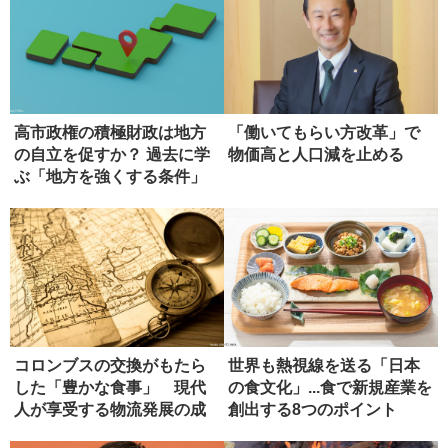
高市政権の積極財政は地方
「働いてもらい方改革」で
の自立を促すか？ 過去に学
物価高と人口減を止める
ぶ「地方を強くする条件」
コロンブスの交換がもたら
世界も熱視線を送る「日本
した「豊かな食事」 現代
の食文化」...食で新規産業を
人が享受する物流発展の成
創出する8つのポイント
果