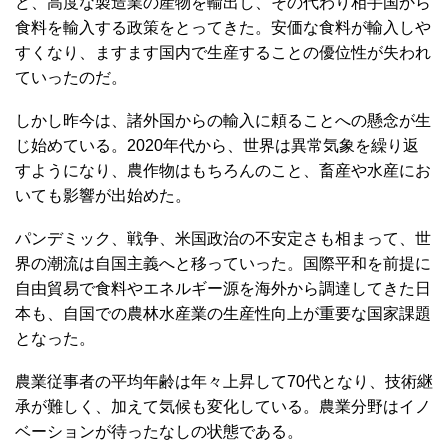
ど、高度な製造業の産物を輸出し、その代わり相手国から
食料を輸入する政策をとってきた。安価な食料が輸入しや
すくなり、ますます国内で生産することの優位性が失われ
ていったのだ。
しかし昨今は、諸外国からの輸入に頼ることへの懸念が生
じ始めている。2020年代から、世界は異常気象を繰り返
すようになり、農作物はもちろんのこと、畜産や水産にお
いても影響が出始めた。
パンデミック、戦争、米国政治の不安定さも相まって、世
界の潮流は自国主義へと移っていった。国際平和を前提に
自由貿易で食料やエネルギー源を海外から調達してきた日
本も、自国での農林水産業の生産性向上が重要な国家課題
となった。
農業従事者の平均年齢は年々上昇して70代となり、技術継
承が難しく、加えて気候も変化している。農業分野はイノ
ベーションが待ったなしの状態である。