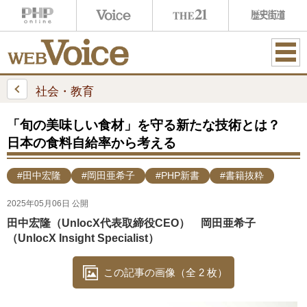
ME
NU
社会・教育
「旬の美味しい食材」を守る新たな技術とは？
日本の食料自給率から考える
#田中宏隆
#岡田亜希子
#PHP新書
#書籍抜粋
2025年05月06日 公開
田中宏隆（UnlocX代表取締役CEO） 岡田亜希子
（UnlocX Insight Specialist）
この記事の画像（全 2 枚）