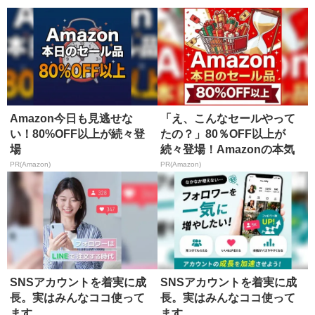
Amazon今日も見逃せな
「え、こんなセールやって
い！80%OFF以上が続々登
たの？」80％OFF以上が
場
続々登場！Amazonの本気
が...
PR(Amazon)
PR(Amazon)
SNSアカウントを着実に成
SNSアカウントを着実に成
長。実はみんなココ使って
長。実はみんなココ使って
ます。
ます。