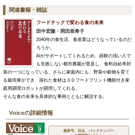
関連書籍・雑誌
フードテックで変わる食の未来
田中宏隆・岡田亜希子
2040年の食生活、食産業はどうなっているのだ
ろうか。
AIがサポートしてくれるため、経験の浅い人で
も失敗しない都市農園が普及し、食料自給率対
策の一つになっている。さらに家庭内にも、野菜や穀物を育て
る栽培庫ができ、採れた食材は３Ｄフードプリント機能付き家
庭用調理ロボットが調理してくれる。
そんな食の未来を具体的な事例とともに解説する。
Voiceの詳細情報
最新号、目次、バックナンバー