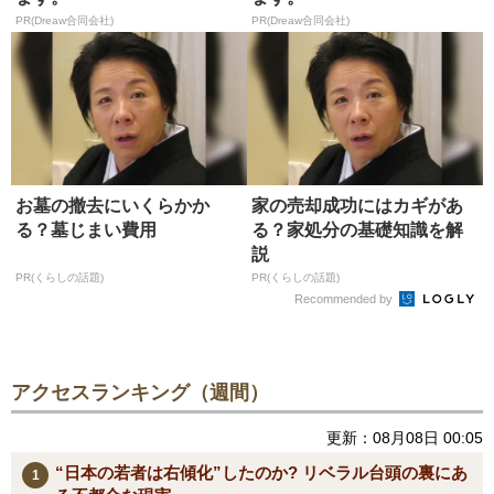
PR(Dreaw合同会社)
PR(Dreaw合同会社)
お墓の撤去にいくらかか
家の売却成功にはカギがあ
る？墓じまい費用
る？家処分の基礎知識を解
説
PR(くらしの話題)
PR(くらしの話題)
Recommended by
アクセスランキング（週間）
更新：08月08日 00:05
“日本の若者は右傾化”したのか? リベラル台頭の裏にあ