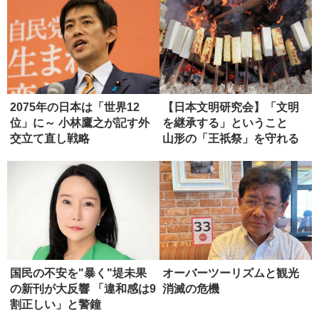
2075年の日本は「世界12
【日本文明研究会】「文明
位」に～ 小林鷹之が記す外
を継承する」ということ
交立て直し戦略
山形の「王祇祭」を守れる
か（第３...
国民の不安を"暴く"堤未果
オーバーツーリズムと観光
の新刊が大反響 「違和感は9
消滅の危機
割正しい」と警鐘