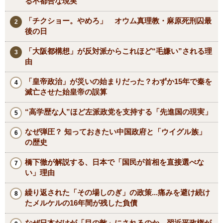
る不都合な現実
「チクショー。やめろ」 オウム真理教・麻原死刑囚最
後の日
「大阪都構想」が反対派からこれほど“毛嫌い”される理
由
「皇帝政治」が災いの始まりだった？わずか15年で秦を
滅亡させた始皇帝の誤算
“高学歴な人”ほど左派政党を支持する「先進国の現実」
なぜ弾圧？ 知っておきたい中国政府と「ウイグル族」
の歴史
橋下徹が解説する、日本で「国民が首相を直接選べな
い」理由
繰り返された「その場しのぎ」の政策...痛みを避け続け
たメルケルの16年間が残した負債
なぜ日本だけが「目の敵」にされるのか 習近平政権が