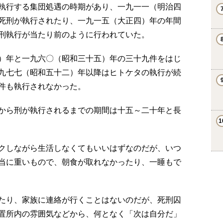
執行する集団処遇の時期があり、一九一一（明治四
死刑が執行されたり、一九一五（大正四）年の年間
刑執行が当たり前のように行われていた。
）年と一九六〇（昭和三十五）年の三十九件をはじ
九七七（昭和五十二）年以降はヒトケタの執行が続
件も執行されなかった。
から刑が執行されるまでの期間は十五～二十年と長
クしながら生活しなくてもいいはずなのだが、いつ
当に重いもので、朝食が取れなかったり、一睡もで
たり、家族に連絡が行くことはないのだが、死刑囚
置所内の雰囲気などから、何となく「次は自分だ」