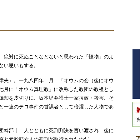
、絶対に死ぬことなどないと思われた「怪物」のよ
ない思いもする。
津夫）。一九八四年二月、「オウムの会（後にオウ
七月に「オウム真理教」に改称した教団の教祖とし
焼却を皮切りに、坂本堤弁護士一家拉致・殺害、そ
ど一連のテロ事件の首謀者として暗躍した人物であ
団幹部十二人とともに死刑判決を言い渡され、後に
原と元幹部六人の死刑が執行されたのだ。