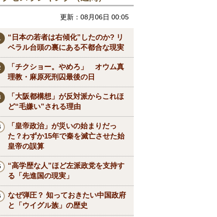
更新：08月06日 00:05
“日本の若者は右傾化”したのか? リ
ベラル台頭の裏にある不都合な現実
「チクショー。やめろ」 オウム真
理教・麻原死刑囚最後の日
「大阪都構想」が反対派からこれほ
ど“毛嫌い”される理由
「皇帝政治」が災いの始まりだっ
た？わずか15年で秦を滅亡させた始
皇帝の誤算
“高学歴な人”ほど左派政党を支持す
る「先進国の現実」
なぜ弾圧？ 知っておきたい中国政府
と「ウイグル族」の歴史