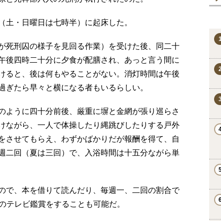
（土・日曜日は七時半）に起床した。
が死刑囚の様子を見回る作業）を受けた後、同二十
午後四時二十分に夕食が配膳され、あっと言う間に
けると、後は何もやることがない。消灯時間は午後
過ぎたら早々と横になる者もいるらしい。
のように四十分前後、厳重に塀と金網が張り巡らさ
けながら、一人で体操したり縄跳びしたりする戸外
をさせてもらえ、わずかばかりだが報酬を得て、自
週二回（夏は三回）で、入浴時間は十五分ながら単
ので、本を借りて読んだり、毎週一、二回の割合で
どのテレビ鑑賞をすることも可能だ。