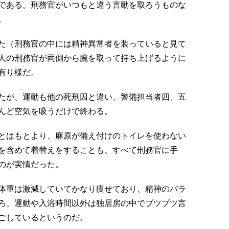
である。刑務官がいつもと違う言動を取ろうものな
。
た（刑務官の中には精神異常者を装っていると見て
人の刑務官が両側から腕を取って持ち上げるように
有り様だ。
たが、運動も他の死刑囚と違い、警備担当者四、五
んど空気を吸うだけで終わる。
とはもとより、麻原が備え付けのトイレを使わない
を含めて着替えをすることも、すべて刑務官に手
のが実情だった。
体重は激減していてかなり痩せており、精神のバラ
ろ、運動や入浴時間以外は独居房の中でブツブツ言
ごしているというのだ。