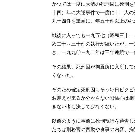
かつては一度に大勢の死刑囚に死刑を
十四）年に大逆事件で一度に十二人の
九十四件を筆頭に、年五十件以上の死
戦後に入っても一九五七（昭和三十二
め二十～三十件の執行が続いたが、一
き、一九九〇～九二年は三年連続で一
その結果、死刑囚が拘置所に入所して
くなった。
そのため確定死刑囚もそう毎日ビクビ
お迎えが来るか分からない恐怖心は相
きない者も決して少なくない。
以前のように事前に死刑執行を通告し
たちは刑務官の言動や食事の内容、拘