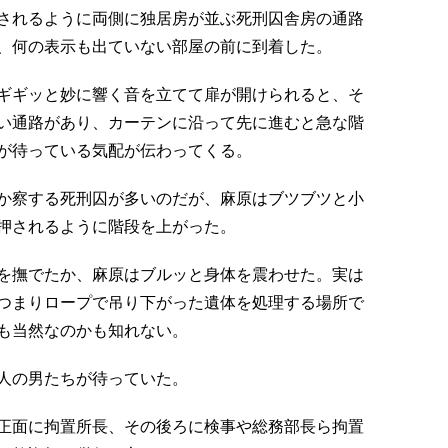
されるように両側に独居房が並ぶ死刑囚舎房の通路
、何の表示も出ていない部屋の前に到着した。
ギギッと妙に響く音を立てて扉が開けられると、そ
い通路があり、カーテンに沿って先に進むと急な階
が待っている気配が伝わってくる。
か察する死刑囚が多いのだが、麻原はブツブツと小
押されるように階段を上がった。
を撫でたか、麻原はブルッと身体を震わせた。実は
つまりロープで吊り下がった遺体を処理する場所で
も当然なのかも知れない。
人の男たちが待っていた。
正面に拘置所長、その後ろに検事や総務部長ら拘置