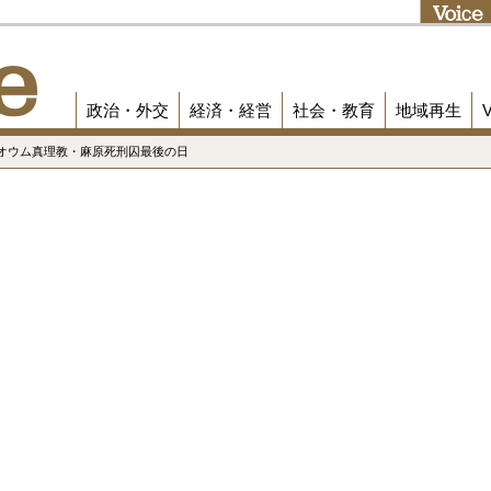
政治・外交
経済・経営
社会・教育
地域再生
 オウム真理教・麻原死刑囚最後の日