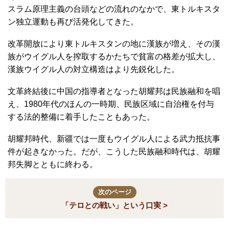
スラム原理主義の台頭などの流れのなかで、東トルキスタ
ン独立運動も再び活発化してきた。
改革開放により東トルキスタンの地に漢族が増え、その漢
族がウイグル人を搾取するかたちで貧富の格差が拡大し、
漢族ウイグル人の対立構造はより先鋭化した。
文革終結後に中国の指導者となった胡耀邦は民族融和を唱
え、1980年代のほんの一時期、民族区域に自治権を付与
する法的整備に着手したこともあった。
胡耀邦時代、新疆では一度もウイグル人による武力抵抗事
件が起きなかった。だが、こうした民族融和時代は、胡耀
邦失脚とともに終わる。
次のページ
「テロとの戦い」という口実 >