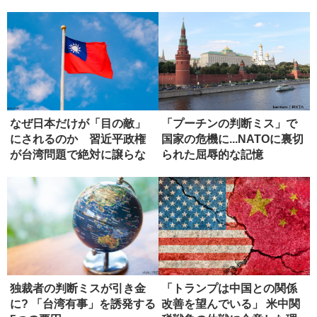
弱点」
編】
なぜ日本だけが「目の敵」
「プーチンの判断ミス」で
にされるのか 習近平政権
国家の危機に...NATOに裏切
が台湾問題で絶対に譲らな
られた屈辱的な記憶
い理由
独裁者の判断ミスが引き金
「トランプは中国との関係
に? 「台湾有事」を誘発する
改善を望んでいる」 米中関