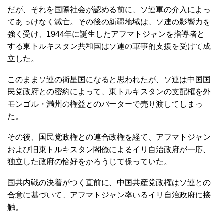
だが、それを国際社会が認める前に、ソ連軍の介入によっ
てあっけなく滅亡。その後の新疆地域は、ソ連の影響力を
強く受け、1944年に誕生したアフマトジャンを指導者と
する東トルキスタン共和国はソ連の軍事的支援を受けて成
立した。
このままソ連の衛星国になると思われたが、ソ連は中国国
民党政府との密約によって、東トルキスタンの支配権を外
モンゴル・満州の権益とのバーターで売り渡してしまっ
た。
その後、国民党政権との連合政権を経て、アフマトジャン
および旧東トルキスタン閣僚によるイリ自治政府が一応、
独立した政府の恰好をかろうじて保っていた。
国共内戦の決着がつく直前に、中国共産党政権はソ連との
合意に基づいて、アフマトジャン率いるイリ自治政府に接
触。