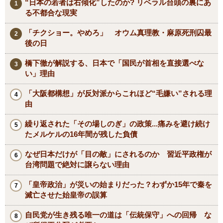
“日本の若者は右傾化”したのか? リベラル台頭の裏にあ
る不都合な現実
「チクショー。やめろ」 オウム真理教・麻原死刑囚最
後の日
橋下徹が解説する、日本で「国民が首相を直接選べな
い」理由
「大阪都構想」が反対派からこれほど“毛嫌い”される理
由
繰り返された「その場しのぎ」の政策...痛みを避け続け
たメルケルの16年間が残した負債
なぜ日本だけが「目の敵」にされるのか 習近平政権が
台湾問題で絶対に譲らない理由
「皇帝政治」が災いの始まりだった？わずか15年で秦を
滅亡させた始皇帝の誤算
自民党が生き残る唯一の道は「伝統保守」への回帰 な