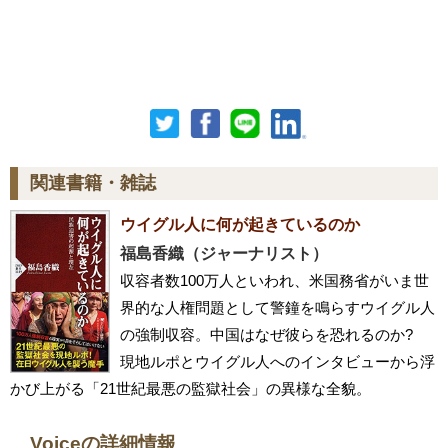
関連書籍・雑誌
ウイグル人に何が起きているのか
福島香織（ジャーナリスト）
収容者数100万人といわれ、米国務省がいま世
界的な人権問題として警鐘を鳴らすウイグル人
の強制収容。中国はなぜ彼らを恐れるのか?
現地ルポとウイグル人へのインタビューから浮
かび上がる「21世紀最悪の監獄社会」の異様な全貌。
Voiceの詳細情報