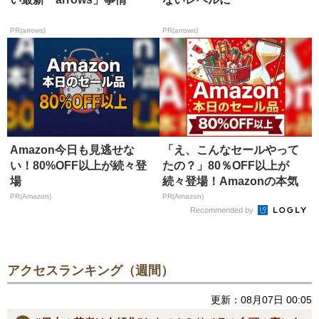
PR(arrows)
PR(arrows)
Amazon今日も見逃せな
「え、こんなセールやって
い！80%OFF以上が続々登
たの？」80％OFF以上が
場
続々登場！Amazonの本気
が...
PR(Amazon)
PR(Amazon)
Recommended by
アクセスランキング（週間）
更新：08月07日 00:05