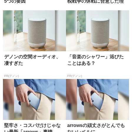
5つの要因
税戦争の休戦に合意した理
由
デノンの空間オーディオ、
「音楽のシャワー」浴びた
凄すぎた
ことはある？
PR(デノン)
PR(デノン)
堅牢さ・コスパだけじゃな
arrowsの頑丈さがとんでも
い最新「arrows」事情
ないレベルに