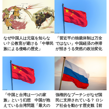
なぜ中国人は元寇を知らな
「習近平の独裁体制は万全
い? 公教育が避ける「中華民
ではない」中国経済の停滞
族による侵略の歴史」
が招きうる突然の政治変化
「中国と台湾は一つの家
強権的なプーチンがなぜ国
族」という幻想 中国が抱
民に支持されている？ ロシ
えている台湾問題「最大の
ア社会を動かす歴史観【前