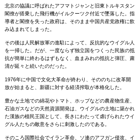
北京の協議に呼ばれたアフマトジャンと旧東トルキスタン
閣僚が搭乗した飛行機がイルクーツク付近で墜落した。指
導者と閣僚を失った政府は、そのまま中国共産党政権に飲
み込まれてしまった。
その後は人民解放軍の進駐によって、反抗的なウイグル人
を一掃した。だが、一度ならず独立国をつくった民族の抵
抗が簡単に終わるはずもなく、血まみれの抵抗と弾圧、粛
清が延々と続いたのだった。
1976年に中国で文化大革命が終わり、そののちに改革開
放が始まると、新疆に対する経済搾取が本格化した。
豊かな土地での綿花やトマト、ホップなどの農産物生産、
石油ガスなどの天然資源開発は、ウイグルの土地に築かれ
た漢族の植民王国として、長きにわたって虐げられたウイ
グル人たちの敵意をさらに刺激したのである。
そのころ国際社会でイラン革命、ソ連のアフガン侵攻、イ