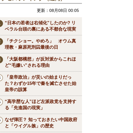
更新：08月08日 00:05
“日本の若者は右傾化”したのか? リ
ベラル台頭の裏にある不都合な現実
「チクショー。やめろ」 オウム真
理教・麻原死刑囚最後の日
「大阪都構想」が反対派からこれほ
ど“毛嫌い”される理由
「皇帝政治」が災いの始まりだっ
た？わずか15年で秦を滅亡させた始
皇帝の誤算
“高学歴な人”ほど左派政党を支持す
る「先進国の現実」
なぜ弾圧？ 知っておきたい中国政府
と「ウイグル族」の歴史