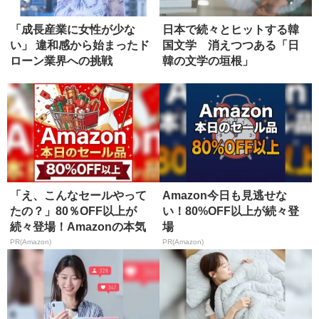
「成長産業に女性が少な
日本で続々とヒットする韓
い」 違和感から始まったド
国文学 消えつつある「日
ローン業界への挑戦
韓の文学の垣根」
「え、こんなセールやって
Amazon今日も見逃せな
たの？」80％OFF以上が
い！80%OFF以上が続々登
続々登場！Amazonの本気
場
が...
PR(Amazon)
PR(Amazon)