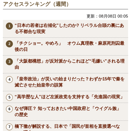
アクセスランキング（週間）
更新：08月08日 00:05
“日本の若者は右傾化”したのか? リベラル台頭の裏にあ
る不都合な現実
「チクショー。やめろ」 オウム真理教・麻原死刑囚最
後の日
「大阪都構想」が反対派からこれほど“毛嫌い”される理
由
「皇帝政治」が災いの始まりだった？わずか15年で秦を
滅亡させた始皇帝の誤算
“高学歴な人”ほど左派政党を支持する「先進国の現実」
なぜ弾圧？ 知っておきたい中国政府と「ウイグル族」
の歴史
橋下徹が解説する、日本で「国民が首相を直接選べな