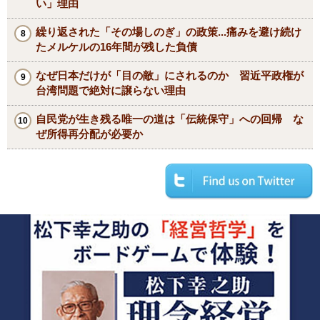
い」理由
繰り返された「その場しのぎ」の政策...痛みを避け続け
たメルケルの16年間が残した負債
なぜ日本だけが「目の敵」にされるのか 習近平政権が
台湾問題で絶対に譲らない理由
自民党が生き残る唯一の道は「伝統保守」への回帰 な
ぜ所得再分配が必要か