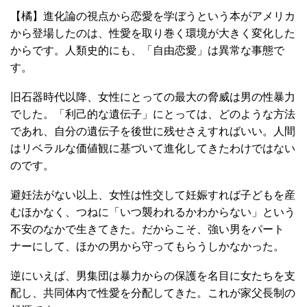
【橘】進化論の視点から恋愛を学ぼうという本がアメリカ
から登場したのは、性愛を取り巻く環境が大きく変化した
からです。人類史的にも、「自由恋愛」は異常な事態で
す。
旧石器時代以降、女性にとっての最大の脅威は男の性暴力
でした。「利己的な遺伝子」にとっては、どのような方法
であれ、自分の遺伝子を後世に残せさえすればいい。人間
はリベラルな価値観に基づいて進化してきたわけではない
のです。
避妊法がない以上、女性は性交して妊娠すれば子どもを産
むほかなく、つねに「いつ襲われるかわからない」という
不安のなかで生きてきた。だからこそ、強い男をパート
ナーにして、ほかの男から守ってもらうしかなかった。
逆にいえば、男集団は暴力からの保護を名目に女たちを支
配し、共同体内で性愛を分配してきた。これが家父長制の