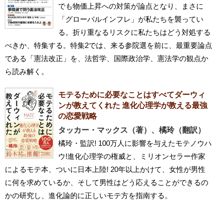
でも物価上昇への対策が論点となり、まさに
「グローバルインフレ」が私たちを襲ってい
る。折り重なるリスクに私たちはどう対処する
べきか、特集する。特集2では、来る参院選を前に、最重要論点
である「憲法改正」を、法哲学、国際政治学、憲法学の観点か
ら読み解く。
モテるために必要なことはすべてダーウィ
ンが教えてくれた 進化心理学が教える最強
の恋愛戦略
タッカー・マックス（著）、橘玲（翻訳）
橘玲・監訳! 100万人に影響を与えたモテノウハ
ウ!進化心理学の権威と、ミリオンセラー作家
によるモテ本、ついに日本上陸! 20年以上かけて、女性が男性
に何を求めているか、そして男性はどう応えることができるの
かの研究し、進化論的に正しいモテ方を指南する。