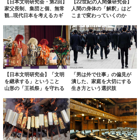
【日本文明研究会・第2回】
【22世紀の人間像研究会】
家父長制、集団と個、無常
人間の身体の「解釈」はど
観...現代日本を考えるカギ
こまで変わっていくのか
と...
（１）
【日本文明研究会】「文明
「男は外で仕事」の偏見が
を継承する」ということ
潰した、家庭を大切にする
山形の「王祇祭」を守れる
生き方という選択肢
か（第４...