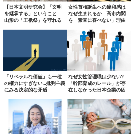
【日本文明研究会】「文明
女性首相誕生への違和感は
を継承する」ということ
なぜ生まれるか 高市内閣
山形の「王祇祭」を守れる
を「素直に喜べない」理由
か（第３...
「リベラルな価値」も一種
なぜ女性管理職は少ない?
の権力にすぎない...批判主義
「幹部育成のレール」が存
にみる決定的な矛盾
在しなかった日本企業の因
習