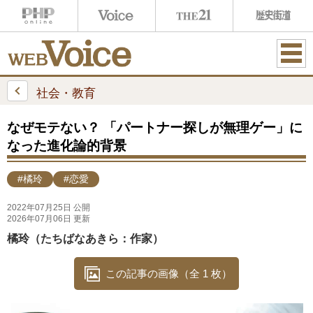
ME
NU
社会・教育
なぜモテない？ 「パートナー探しが無理ゲー」に
なった進化論的背景
#橘玲
#恋愛
2022年07月25日 公開
2026年07月06日 更新
橘玲（たちばなあきら：作家）
この記事の画像（全 1 枚）