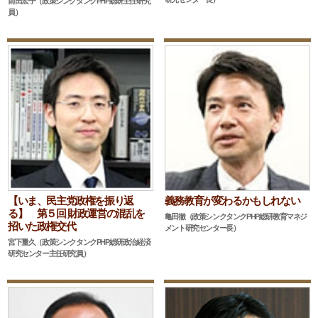
前田宏子（政策シンクタンクPHP総研主任研究
員）
【いま、民主党政権を振り返
義務教育が変わるかもしれない
る】 第５回 財政運営の混乱を
亀田徹（政策シンクタンクPHP総研教育マネジ
招いた政権交代
メント研究センター長）
宮下量久（政策シンクタンクPHP総研政治経済
研究センター主任研究員）