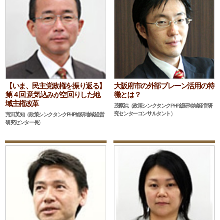
【いま、民主党政権を振り返る】
大阪府市の外部ブレーン活用の特
第４回 意気込みが空回りした地
徴とは？
域主権改革
茂原純（政策シンクタンクPHP総研地域経営研
究センターコンサルタント）
荒田英知（政策シンクタンクPHP総研地域経営
研究センター長）