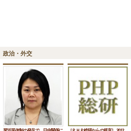
政治・外交
習近平体制の発足で、日中関係に
［ＰＨＰ総研からの提言］ 2012