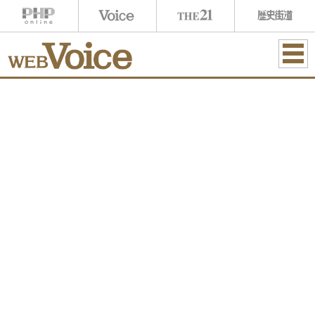
ME
NU