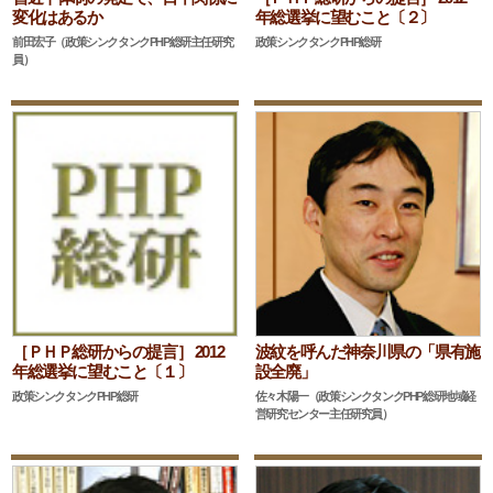
変化はあるか
年総選挙に望むこと〔２〕
前田宏子（政策シンクタンクPHP総研主任研究
政策シンクタンクPHP総研
員）
［ＰＨＰ総研からの提言］ 2012
波紋を呼んだ神奈川県の「県有施
年総選挙に望むこと〔１〕
設全廃」
政策シンクタンクPHP総研
佐々木陽一（政策シンクタンクPHP総研地域経
営研究センター主任研究員）