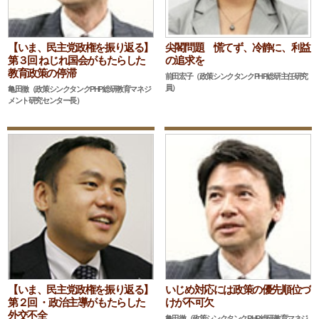
【いま、民主党政権を振り返る】
尖閣問題 慌てず、冷静に、利益
第３回 ねじれ国会がもたらした
の追求を
教育政策の停滞
前田宏子（政策シンクタンクPHP総研主任研究
員）
亀田徹（政策シンクタンクPHP総研教育マネジ
メント研究センター長）
【いま、民主党政権を振り返る】
いじめ対応には政策の優先順位づ
第２回 ・政治主導がもたらした
けが不可欠
外交不全
亀田徹（政策シンクタンクPHP総研教育マネジ