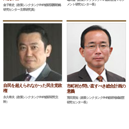
メント研究センター長）
金子将史（政策シンクタンクPHP総研国際戦略
研究センター主席研究員）
自民を超えられなかった民主党政
市町村が問い直すべき総合計画の
権
意義
永久寿夫（政策シンクタンクPHP総研研究主
荒田英知（政策シンクタンクPHP総研地域経営
幹）
研究センター長）