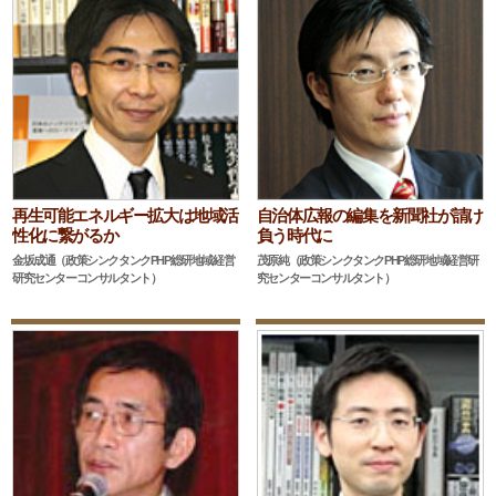
再生可能エネルギー拡大は地域活
自治体広報の編集を新聞社が請け
性化に繋がるか
負う時代に
金坂成通（政策シンクタンクPHP総研地域経営
茂原純（政策シンクタンクPHP総研地域経営研
研究センターコンサルタント）
究センターコンサルタント）