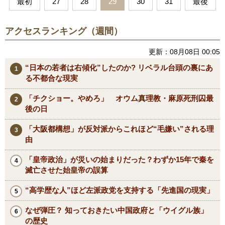
最初
27
28
29
30
31
最後
アクセスランキング（週間）
更新：08月08日 00:05
“日本の若者は右傾化”したのか? リベラル台頭の裏にあ
る不都合な現実
「チクショー。やめろ」 オウム真理教・麻原死刑囚最
後の日
「大阪都構想」が反対派からこれほど“毛嫌い”される理
由
「皇帝政治」が災いの始まりだった？わずか15年で秦を
滅亡させた始皇帝の誤算
“高学歴な人”ほど左派政党を支持する「先進国の現実」
なぜ弾圧？ 知っておきたい中国政府と「ウイグル族」
の歴史