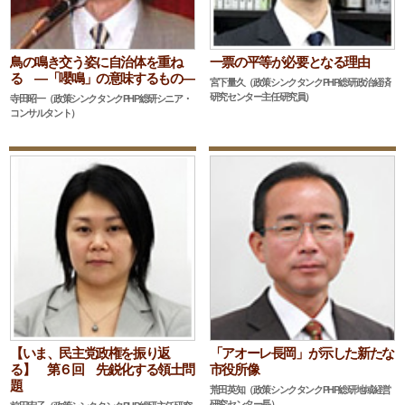
鳥の鳴き交う姿に自治体を重ね
一票の平等が必要となる理由
る ―「嚶鳴」の意味するもの―
宮下量久（政策シンクタンクPHP総研政治経済
研究センター主任研究員）
寺田昭一（政策シンクタンクPHP総研シニア・
コンサルタント）
【いま、民主党政権を振り返
「アオーレ長岡」が示した新たな
る】 第６回 先鋭化する領土問
市役所像
題
荒田英知（政策シンクタンクPHP総研地域経営
研究センター長）