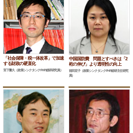
「社会保障・税一体改革」で加速
中国国防費 問題とすべきは「2
する財政の硬直化
桁の伸び」より透明性の向上
宮下量久（政策シンクタンクPHP総研研究員）
前田宏子（政策シンクタンクPHP総研主任研究
員）