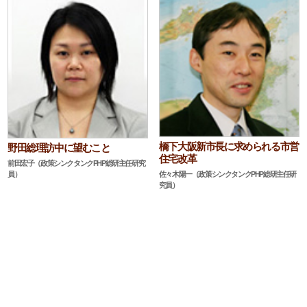
橋下大阪新市長に求められる市営
野田総理訪中に望むこと
住宅改革
前田宏子（政策シンクタンクPHP総研主任研究
員）
佐々木陽一（政策シンクタンクPHP総研主任研
究員）