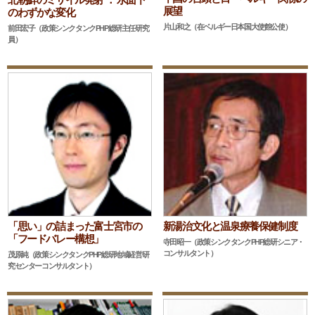
展望
のわずかな変化
片山和之（在ベルギー日本国大使館公使）
前田宏子（政策シンクタンクPHP総研主任研究
員）
「思い」の詰まった富士宮市の
新湯治文化と温泉療養保健制度
「フードバレー構想」
寺田昭一（政策シンクタンクPHP総研シニア・
コンサルタント）
茂原純（政策シンクタンクPHP総研地域経営研
究センターコンサルタント）