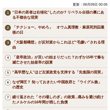
更新：08月09日 00:05
“日本の若者は右傾化”したのか? リベラル台頭の裏にあ
る不都合な現実
「チクショー。やめろ」 オウム真理教・麻原死刑囚最
後の日
「大阪都構想」が反対派からこれほど“毛嫌い”される理
由
「皇帝政治」が災いの始まりだった？わずか15年で秦を
滅亡させた始皇帝の誤算
“高学歴な人”ほど左派政党を支持する「先進国の現実」
なぜ弾圧？ 知っておきたい中国政府と「ウイグル族」
の歴史
繰り返された「その場しのぎ」の政策...痛みを避け続け
たメルケルの16年間が残した負債