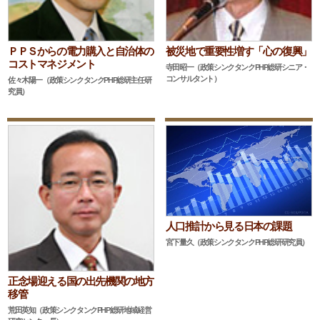
ＰＰＳからの電力購入と自治体の
被災地で重要性増す「心の復興」
コストマネジメント
寺田昭一（政策シンクタンクPHP総研シニア・
コンサルタント）
佐々木陽一（政策シンクタンクPHP総研主任研
究員）
人口推計から見る日本の課題
宮下量久（政策シンクタンクPHP総研研究員）
正念場迎える国の出先機関の地方
移管
荒田英知（政策シンクタンクPHP総研地域経営