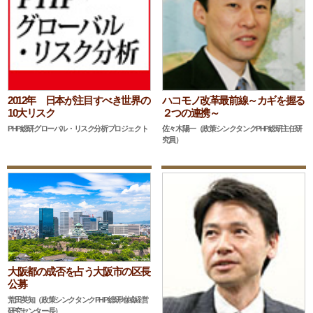
2012年 日本が注目すべき世界の
ハコモノ改革最前線～カギを握る
10大リスク
２つの連携～
PHP総研グローバル・リスク分析プロジェクト
佐々木陽一（政策シンクタンクPHP総研主任研
究員）
大阪都の成否を占う大阪市の区長
公募
荒田英知（政策シンクタンクPHP総研地域経営
研究センター長）