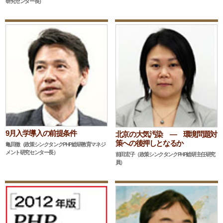
研究センター長）
9月入学導入の前提条件
北京の大気汚染 ― 環境問題対
策への後押しとなるか
亀田徹（政策シンクタンクPHP総研教育マネジ
メント研究センター長）
前田宏子（政策シンクタンクPHP総研主任研究
員）