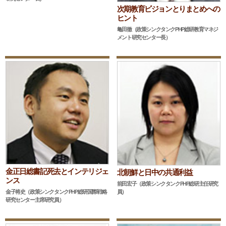
次期教育ビジョンとりまとめへの
ヒント
亀田徹（政策シンクタンクPHP総研教育マネジ
メント研究センター長）
金正日総書記死去とインテリジェ
北朝鮮と日中の共通利益
ンス
前田宏子（政策シンクタンクPHP総研主任研究
員）
金子将史（政策シンクタンクPHP総研国際戦略
研究センター主席研究員）