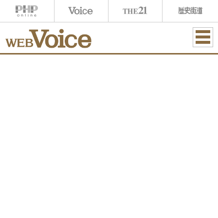
ME
NU