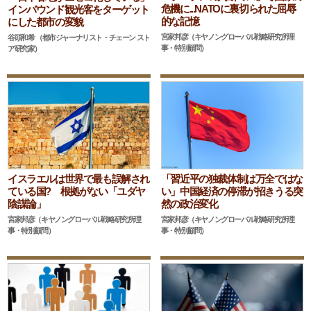
危機に...NATOに裏切られた屈辱
インバウンド観光客をターゲット
的な記憶
にした都市の変貌
宮家邦彦（キヤノングローバル戦略研究所理
谷頭和希 （都市ジャーナリスト・チェーン スト
事・特別顧問）
ア研究家）
イスラエルは世界で最も誤解され
「習近平の独裁体制は万全ではな
ている国? 根拠がない「ユダヤ
い」中国経済の停滞が招きうる突
陰謀論」
然の政治変化
宮家邦彦（キヤノングローバル戦略研究所理
宮家邦彦（キヤノングローバル戦略研究所理
事・特別顧問）
事・特別顧問）