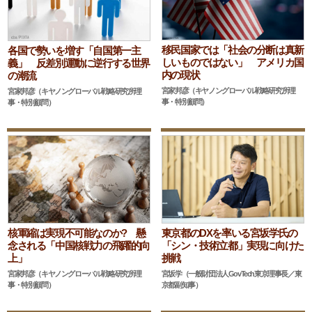
移民国家では「社会の分断は真新
各国で勢いを増す「自国第一主
しいものではない」 アメリカ国
義」 反差別運動に逆行する世界
内の現状
の潮流
宮家邦彦（キヤノングローバル戦略研究所理
宮家邦彦（キヤノングローバル戦略研究所理
事・特別顧問）
事・特別顧問）
核軍縮は実現不可能なのか? 懸
東京都のDXを率いる宮坂学氏の
念される「中国核戦力の飛躍的向
「シン・技術立都」実現に向けた
上」
挑戦
宮家邦彦（キヤノングローバル戦略研究所理
宮坂学（一般財団法人GovTech東京理事長／東
事・特別顧問）
京都副知事）