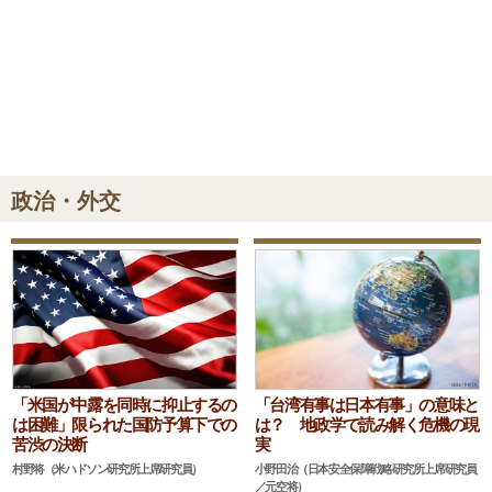
政治・外交
「米国が中露を同時に抑止するの
「台湾有事は日本有事」の意味と
は困難」限られた国防予算下での
は？ 地政学で読み解く危機の現
苦渋の決断
実
村野将（米ハドソン研究所上席研究員）
小野田治（日本安全保障戦略研究所上席研究員
／元空将）