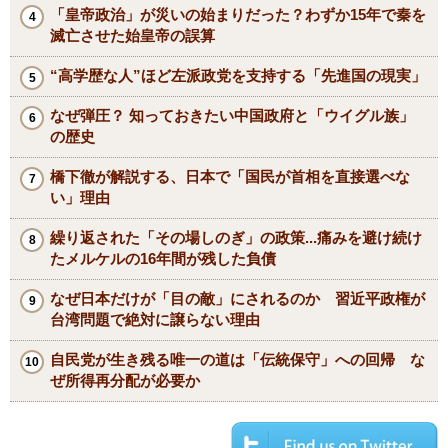
「皇帝政治」が災いの始まりだった？わずか15年で秦を
滅亡させた始皇帝の誤算
“高学歴な人”ほど左派政党を支持する「先進国の現実」
なぜ弾圧？ 知っておきたい中国政府と「ウイグル族」
の歴史
橋下徹が解説する、日本で「国民が首相を直接選べな
い」理由
繰り返された「その場しのぎ」の政策...痛みを避け続け
たメルケルの16年間が残した負債
なぜ日本だけが「目の敵」にされるのか 習近平政権が
台湾問題で絶対に譲らない理由
自民党が生き残る唯一の道は「伝統保守」への回帰 な
ぜ所得再分配が必要か