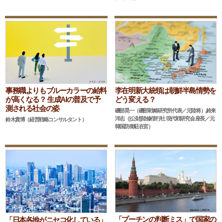
李在明新大統領は朝鮮半島情勢を
事務職よりもブルーカラーの給料
どう変える？
が高くなる？ 生成AIの普及で予
測される社会の姿
磯部晃一（磯部戦略研究所代表／元陸将）,鈴来
洋志（[公財]陸修偕行社 現代戦研究会 座長／元
鈴木貴博（経営戦略コンサルタント）
韓国防衛駐在官）
「プーチンの判断ミス」で国家の
「日本各地がニセコ化している」