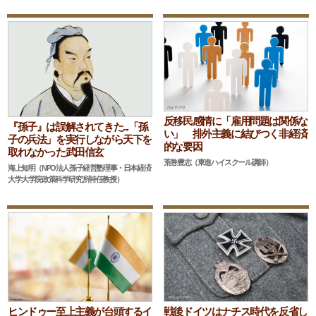
反移民感情に「雇用問題は関係な
『孫子』は誤解されてきた...「孫
い」 排外主義に結びつく非経済
子の兵法」を実行しながら天下を
的な要因
取れなかった武田信玄
荒巻豊志（東進ハイスクール講師）
海上知明（NPO法人孫子経営塾理事・日本経済
大学大学院政策科学研究所特任教授）
ヒンドゥー至上主義が台頭するイ
戦後ドイツはナチス時代を反省し