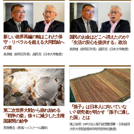
新しい政界再編の軸はこれだ! 保
国民のお金はどこへ消えたのか?
守・リベラルを超える大同団結へ
「生活の安心を提供する」政治
の道
泉房穂（前明石市長）,福田充（日本大学教授）
泉房穂（前明石市長）,福田充（日本大学教授）
『孫子』は日本人に向いていな
第二次世界大戦から崩れ始める
い? 研究者が明かす「孫子に適し
「戦争の姿」徐々に減少した主権
た国」とは
国家間の紛争
海上知明（NPO法人孫子経営塾理事・日本経済
荒巻豊志（東進ハイスクール講師）
大学大学院政策科学研究所特任教授）