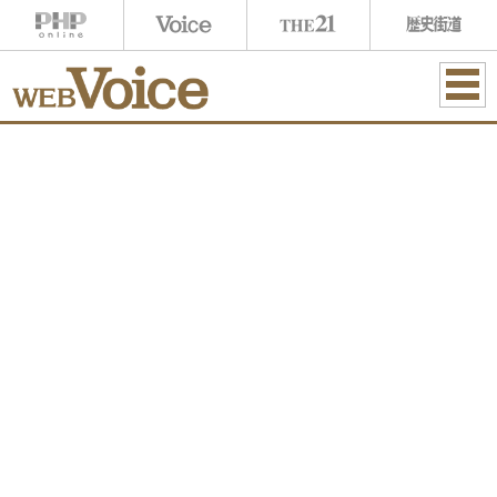
ME
NU