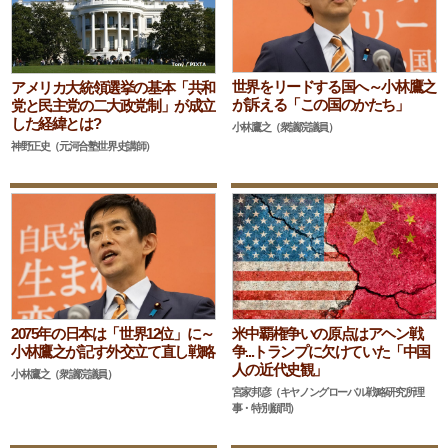
世界をリードする国へ～小林鷹之
アメリカ大統領選挙の基本「共和
が訴える「この国のかたち」
党と民主党の二大政党制」が成立
した経緯とは?
小林鷹之（衆議院議員）
神野正史（元河合塾世界史講師）
2075年の日本は「世界12位」に～
米中覇権争いの原点はアヘン戦
小林鷹之が記す外交立て直し戦略
争...トランプに欠けていた「中国
人の近代史観」
小林鷹之（衆議院議員）
宮家邦彦（キヤノングローバル戦略研究所理
事・特別顧問）