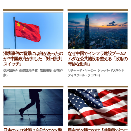
深圳事件の背景には何があったの
なぜ中国でインフラ建設ブーム?
か? 中国政府が押した「対日批判
ムダな公共施設を整える「政府の
スイッチ」
奇妙な動向」
益尾知佐子（国際政治学者）,安田峰俊（紀実作
リチャード・ヤーロー（ハーバード大学ケネ
家）
ディスクール・フェロー）
日本のテロ対策は充分なのか? 警
民主党が勝つのは「共和党がコケ