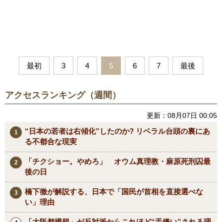
最初
3
4
5
6
7
最後
アクセスランキング（週間）
更新：08月07日 00:05
“日本の若者は右傾化”したのか? リベラル台頭の裏にあ
る不都合な現実
「チクショー。やめろ」 オウム真理教・麻原死刑囚最
後の日
橋下徹が解説する、日本で「国民が首相を直接選べな
い」理由
「大阪都構想」が反対派からこれほど“毛嫌い”される理