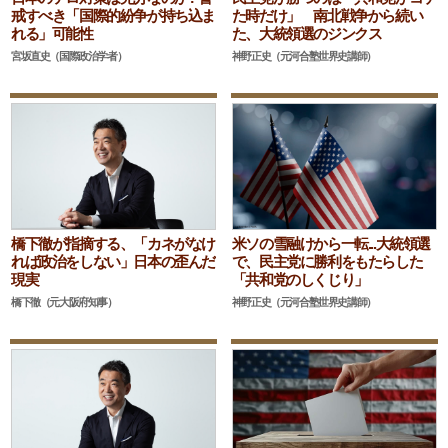
戒すべき「国際的紛争が持ち込ま
た時だけ」 南北戦争から続い
れる」可能性
た、大統領選のジンクス
宮坂直史（国際政治学者）
神野正史（元河合塾世界史講師）
橋下徹が指摘する、「カネがなけ
米ソの雪融けから一転...大統領選
れば政治をしない」日本の歪んだ
で、民主党に勝利をもたらした
現実
「共和党のしくじり」
橋下徹（元大阪府知事）
神野正史（元河合塾世界史講師）