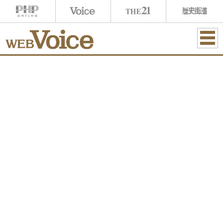
ME
NU