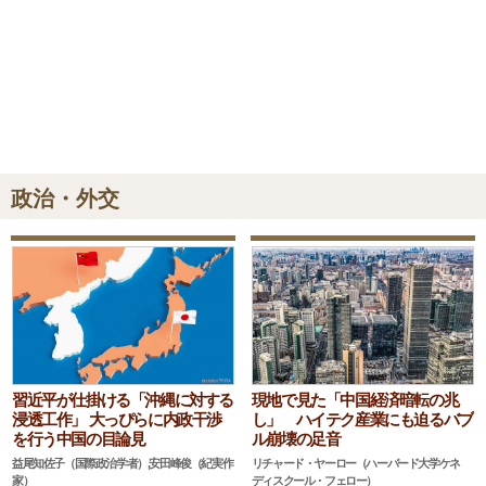
政治・外交
現地で見た「中国経済暗転の兆
習近平が仕掛ける「沖縄に対する
し」 ハイテク産業にも迫るバブ
浸透工作」 大っぴらに内政干渉
ル崩壊の足音
を行う中国の目論見
リチャード・ヤーロー（ハーバード大学ケネ
益尾知佐子（国際政治学者）,安田峰俊（紀実作
ディスクール・フェロー）
家）