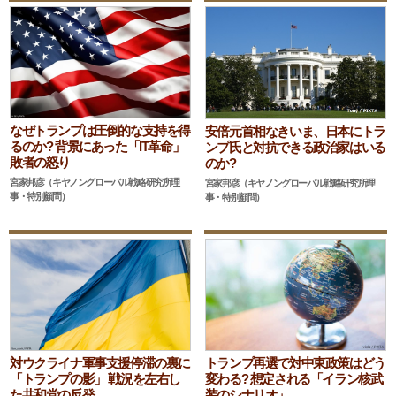
なぜトランプは圧倒的な支持を得
安倍元首相なきいま、日本にトラ
るのか? 背景にあった「IT革命」
ンプ氏と対抗できる政治家はいる
敗者の怒り
のか?
宮家邦彦（キヤノングローバル戦略研究所理
宮家邦彦（キヤノングローバル戦略研究所理
事・特別顧問）
事・特別顧問）
対ウクライナ軍事支援停滞の裏に
トランプ再選で対中東政策はどう
「トランプの影」 戦況を左右し
変わる? 想定される「イラン核武
た共和党の反発
装のシナリオ」