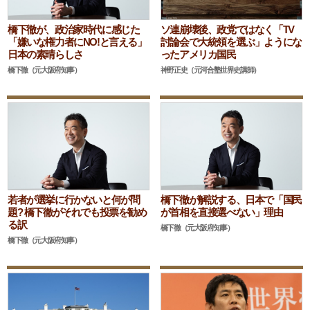
橋下徹が、政治家時代に感じた
ソ連崩壊後、政党ではなく「TV
「嫌いな権力者にNO!と言える」
討論会で大統領を選ぶ」ようにな
日本の素晴らしさ
ったアメリカ国民
橋下徹（元大阪府知事）
神野正史（元河合塾世界史講師）
若者が選挙に行かないと何が問
橋下徹が解説する、日本で「国民
題? 橋下徹がそれでも投票を勧め
が首相を直接選べない」理由
る訳
橋下徹（元大阪府知事）
橋下徹（元大阪府知事）