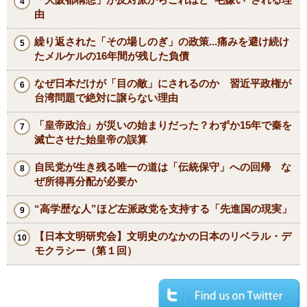
由
繰り返された「その場しのぎ」の政策...痛みを避け続け
たメルケルの16年間が残した負債
なぜ日本だけが「目の敵」にされるのか 習近平政権が
台湾問題で絶対に譲らない理由
「皇帝政治」が災いの始まりだった？わずか15年で秦を
滅亡させた始皇帝の誤算
自民党が生き残る唯一の道は「伝統保守」への回帰 な
ぜ所得再分配が必要か
“高学歴な人”ほど左派政党を支持する「先進国の現実」
【日本文明研究会】文明史のなかの日本のリベラル・デ
モクラシー（第１回）