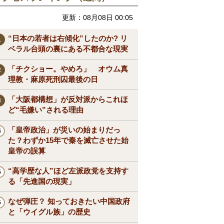
更新：08月08日 00:05
“日本の若者は右傾化”したのか? リ
ベラル台頭の裏にある不都合な現実
「チクショー。やめろ」 オウム真
理教・麻原死刑囚最後の日
「大阪都構想」が反対派からこれほ
ど“毛嫌い”される理由
「皇帝政治」が災いの始まりだっ
た？わずか15年で秦を滅亡させた始
皇帝の誤算
“高学歴な人”ほど左派政党を支持す
る「先進国の現実」
なぜ弾圧？ 知っておきたい中国政府
と「ウイグル族」の歴史