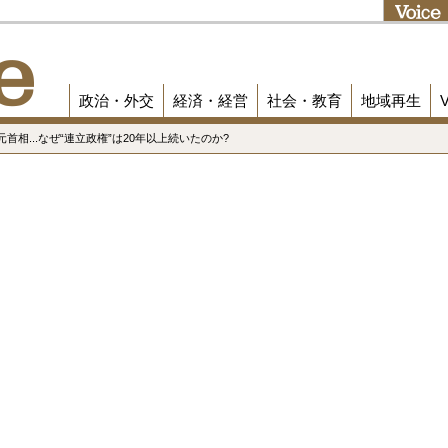
政治・外交
経済・経営
社会・教育
地域再生
首相...なぜ“連立政権”は20年以上続いたのか?