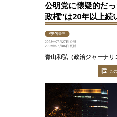
公明党に懐疑的だった
政権”は20年以上続
#安倍晋三
2023年07月27日 公開
2026年07月06日 更新
青山和弘（政治ジャーナリ
この