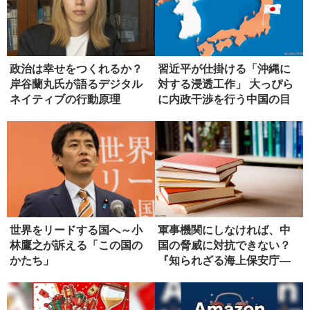
政治は幸せをつくれるか？
習近平が仕掛ける「沖縄に
岸谷蘭丸氏が語るデジタル
対する浸透工作」 大っぴら
ネイティブの行動原理
に内政干渉を行う中国の目
論見
世界をリードする国へ～小
軍事機関にしなければ、中
林鷹之が訴える「この国の
国の脅威に対抗できない？
かたち」
『知られざる海上保安庁―
安全保障...