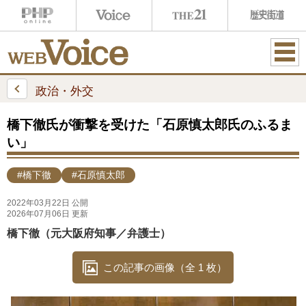
ME
NU
政治・外交
橋下徹氏が衝撃を受けた「石原慎太郎氏のふるま
い」
#橋下徹
#石原慎太郎
2022年03月22日 公開
2026年07月06日 更新
橋下徹（元大阪府知事／弁護士）
この記事の画像（全 1 枚）