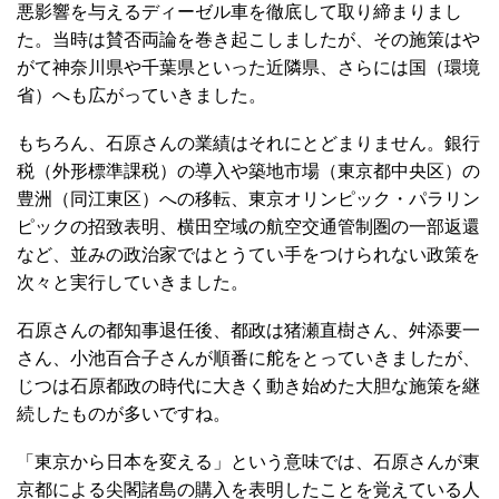
悪影響を与えるディーゼル車を徹底して取り締まりまし
た。当時は賛否両論を巻き起こしましたが、その施策はや
がて神奈川県や千葉県といった近隣県、さらには国（環境
省）へも広がっていきました。
もちろん、石原さんの業績はそれにとどまりません。銀行
税（外形標準課税）の導入や築地市場（東京都中央区）の
豊洲（同江東区）への移転、東京オリンピック・パラリン
ピックの招致表明、横田空域の航空交通管制圏の一部返還
など、並みの政治家ではとうてい手をつけられない政策を
次々と実行していきました。
石原さんの都知事退任後、都政は猪瀬直樹さん、舛添要一
さん、小池百合子さんが順番に舵をとっていきましたが、
じつは石原都政の時代に大きく動き始めた大胆な施策を継
続したものが多いですね。
「東京から日本を変える」という意味では、石原さんが東
京都による尖閣諸島の購入を表明したことを覚えている人