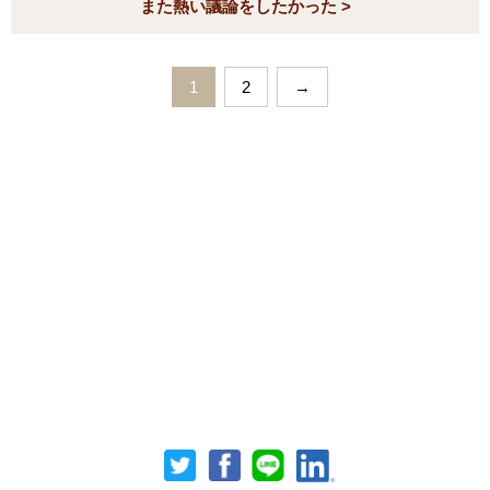
また熱い議論をしたかった >
1
2
→