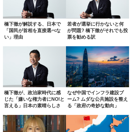
橋下徹が解説する、日本で
若者が選挙に行かないと何
「国民が首相を直接選べな
が問題? 橋下徹がそれでも投
い」理由
票を勧める訳
橋下徹が、政治家時代に感
なぜ中国でインフラ建設ブ
じた「嫌いな権力者にNO!と
ーム? ムダな公共施設を整え
言える」日本の素晴らしさ
る「政府の奇妙な動向」