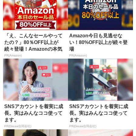
「え、こんなセールやって
Amazon今日も見逃せな
たの？」80％OFF以上が
い！80%OFF以上が続々登
続々登場！Amazonの本気
場
が...
PR(Amazon)
PR(Amazon)
SNSアカウントを着実に成
SNSアカウントを着実に成
長。実はみんなココ使って
長。実はみんなココ使って
ます。
ます。
PR(Dreaw合同会社)
PR(Dreaw合同会社)