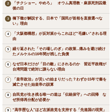
「チクショー。やめろ」 オウム真理教・麻原死刑囚最
後の日
橋下徹が解説する、日本で「国民が首相を直接選べな
い」理由
「大阪都構想」が反対派からこれほど“毛嫌い”される理
由
繰り返された「その場しのぎ」の政策...痛みを避け続け
たメルケルの16年間が残した負債
なぜ日本だけが「目の敵」にされるのか 習近平政権が
台湾問題で絶対に譲らない理由
「皇帝政治」が災いの始まりだった？わずか15年で秦を
滅亡させた始皇帝の誤算
自民党が生き残る唯一の道は「伝統保守」への回帰 な
ぜ所得再分配が必要か
“高学歴な人”ほど左派政党を支持する「先進国の現実」