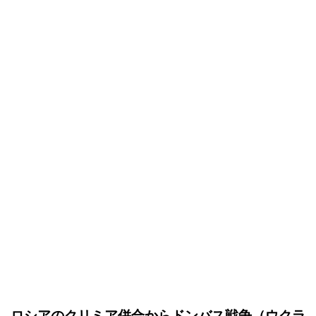
ロシアのクリミア併合からドンバス戦争（ウクラ