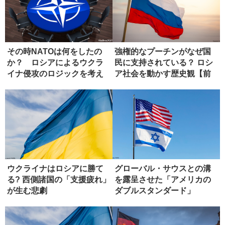
その時NATOは何をしたの
強権的なプーチンがなぜ国
か？ ロシアによるウクラ
民に支持されている？ ロシ
イナ侵攻のロジックを考え
ア社会を動かす歴史観【前
る
編】
ウクライナはロシアに勝て
グローバル・サウスとの溝
る? 西側諸国の「支援疲れ」
を露呈させた「アメリカの
が生む悲劇
ダブルスタンダード」