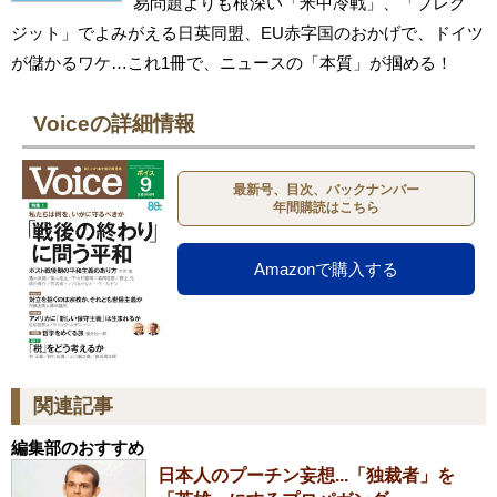
易問題よりも根深い「米中冷戦」、「ブレグ
ジット」でよみがえる日英同盟、EU赤字国のおかげで、ドイツ
が儲かるワケ…これ1冊で、ニュースの「本質」が掴める！
Voiceの詳細情報
最新号、目次、バックナンバー
年間購読はこちら
Amazonで購入する
関連記事
編集部のおすすめ
日本人のプーチン妄想...「独裁者」を