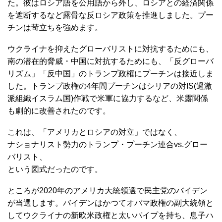
た。彼はロシア語を公用語から外し、ロシアとの経済関係
を遮断するなど露骨な反ロシア政策を推進しました。プー
チンは苛立ちを強めます。
ウクライナを抑えたグローバリストに対抗するためにも、
南の潜在的脅威・中国に対抗するためにも、「反グローバ
リズム」「反中国」のトランプ政権にプーチンは接近しま
した。トランプ政権の4年間プーチンはシリアの対IS(過激
派組織イスラム国)作戦で米軍に協力するなど、米露関係
も劇的に改善されたのです。
これは、「アメリカとロシアの対立」ではなく、
ナショナリスト勢力のトランプ・プーチン連合vs.グロー
バリスト、
という図式だったのです。
ところが2020年のアメリカ大統領選で民主党のバイデン
が当選します。バイデンはかつてオバマ政権の副大統領と
してウクライナの新欧米政権と太いパイプを持ち、息子ハ