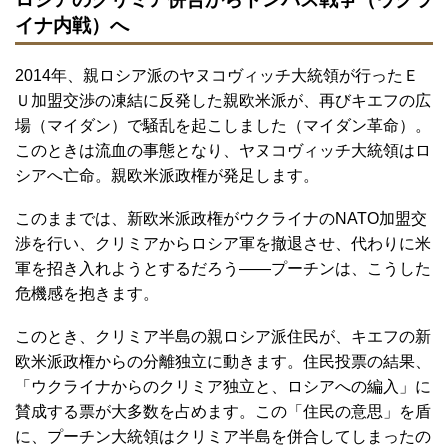
イナ内戦）へ
2014年、親ロシア派のヤヌコヴィッチ大統領が行ったＥ
Ｕ加盟交渉の凍結に反発した親欧米派が、再びキエフの広
場（マイダン）で騒乱を起こしました（マイダン革命）。
このときは流血の事態となり、ヤヌコヴィッチ大統領はロ
シアへ亡命。親欧米派政権が発足します。
このままでは、新欧米派政権がウクライナのNATO加盟交
渉を行い、クリミアからロシア軍を撤退させ、代わりに米
軍を招き入れようとするだろう――プーチンは、こうした
危機感を抱きます。
このとき、クリミア半島の親ロシア派住民が、キエフの新
欧米派政権からの分離独立に動きます。住民投票の結果、
「ウクライナからのクリミア独立と、ロシアへの編入」に
賛成する票が大多数を占めます。この「住民の意思」を盾
に、プーチン大統領はクリミア半島を併合してしまったの