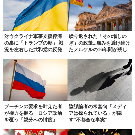
対ウクライナ軍事支援停滞
繰り返された「その場しの
の裏に「トランプの影」 戦
ぎ」の政策...痛みを避け続け
況を左右した共和党の反発
たメルケルの16年間が残し...
プーチンの要求を叶えた者
陰謀論者の常套句「メディ
が権力を握る ロシア政治
アは操られている」が隠
を覆う「親分への忖度」
す”不都合な事実”