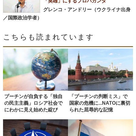
「英雄」にするプロパガンダ
グレンコ・アンドリー（ウクライナ出身
／国際政治学者）
こちらも読まれています
プーチンが自負する「独自
「プーチンの判断ミス」で
の民主主義」ロシア社会で
国家の危機に...NATOに裏切
にわかに見え始めた綻び
られた屈辱的な記憶
【後編】