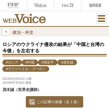
ME
NU
政治・外交
ロシアのウクライナ侵攻の結果が「中国と台湾の
今後」を左右する
#ロシア
#中国
#習近平
#茂木誠
#ウラジーミル・プーチン
2022年03月02日 公開
2026年07月06日 更新
茂木誠（世界史講師）
この記事の画像（全 1 枚）