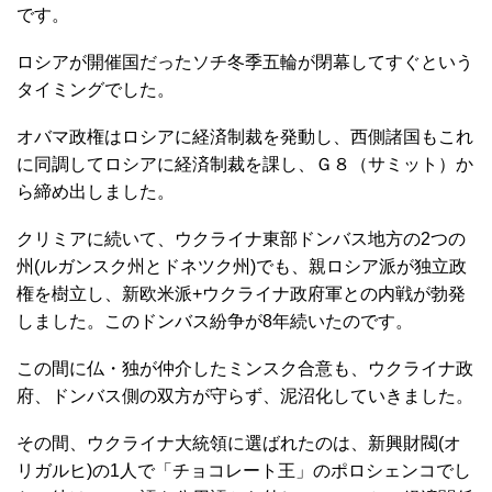
です。
ロシアが開催国だったソチ冬季五輪が閉幕してすぐという
タイミングでした。
オバマ政権はロシアに経済制裁を発動し、西側諸国もこれ
に同調してロシアに経済制裁を課し、Ｇ８（サミット）か
ら締め出しました。
クリミアに続いて、ウクライナ東部ドンバス地方の2つの
州(ルガンスク州とドネツク州)でも、親ロシア派が独立政
権を樹立し、新欧米派+ウクライナ政府軍との内戦が勃発
しました。このドンバス紛争が8年続いたのです。
この間に仏・独が仲介したミンスク合意も、ウクライナ政
府、ドンバス側の双方が守らず、泥沼化していきました。
その間、ウクライナ大統領に選ばれたのは、新興財閥(オ
リガルヒ)の1人で「チョコレート王」のポロシェンコでし