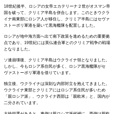
18世紀後半、ロシアの女帝エカテリーナ２世がオスマン帝
国を破って、クリミア半島を併合します。このときウクラ
イナ南東部にロシア人が移住し、クリミア半島にはセヴァ
ストーポリ軍港を築いて黒海艦隊を配置しました。
ロシアが地中海方面へ出て南下政策を進めるための重要拠
点であり、19世紀には英仏連合軍とのクリミア戦争の戦場
となりました。
ソ連崩壊後、クリミア半島はウクライナ領となりました。
しかし、今もロシア系住民が多く、ロシア黒海艦隊がセ
ヴァストーポリ軍港を借りています。
独立後、ウクライナは深刻な内部対立を抱えてきました。
ウクライナ東部とクリミアにはロシア系住民が多いため
「親ロシア派」、ウクライナ西部は「親欧米」と、国内が
二分されています。
大統領選があると、東側は親ロシア派候補に、西側は親欧