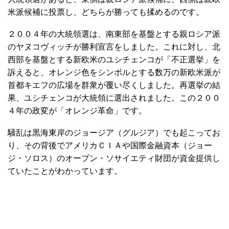
米派候補に投票し、どちらが勝っても揉めるのです。
２００４年の大統領選は、南東部を基盤とする親ロシア派
のヤヌコヴィッチが勝利宣言をしました。これに対し、北
西部を基盤とする新欧米のユシチェンコが「不正選挙」を
訴えると、オレンジ色をシンボルとする数万の新欧米派が
首都キエフの広場を群衆が覆い尽くしました。再選挙の結
果、ユシチェンコが大統領に選出されました。この２００
４年の政変が「オレンジ革命」です。
騒乱は黒海東岸のジョージア（グルジア）でも起こってお
り、その背後でアメリカＣＩＡや国際金融資本（ジョー
ジ・ソロス）のオープン・ソサイエティ財団が資金提供し
ていたことがわかっています。