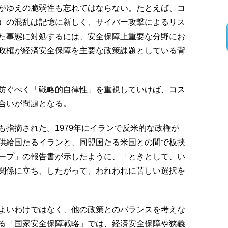
がゆえの脆弱性も忘れてはならない。たとえば、コ
）の混乱は記憶に新しく、サイバー攻撃によるリス
た事態に対処するには、安全保障上重要な分野にお
政権が経済安全保障を主要な政策課題としている背
防ぐべく「戦略的自律性」を重視していけば、コス
合いが問題となる。
指摘された。1979年にイランで反米的な政権が
供給国たるイランと、同盟国たる米国との間で板挟
ープ」の報告書が示したように、「ときとして、い
関係に立ち、したがって、われわれに苦しい選択を
よいわけではなく、他の政策とのバランスを考えな
る「国家安全保障戦略」では、経済安全保障や狭義