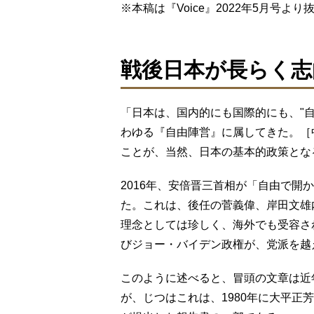
※本稿は『Voice』2022年5⽉号よ
戦後日本が長らく志
「日本は、国内的にも国際的にも、"
わゆる『自由陣営』に属してきた。［
ことが、当然、日本の基本的政策とな
2016年、安倍晋三首相が「自由で開
た。これは、後任の菅義偉、岸田文雄
理念としては珍しく、海外でも受容さ
びジョー・バイデン政権が、党派を越え
このように述べると、冒頭の文章は近
が、じつはこれは、1980年に大平正