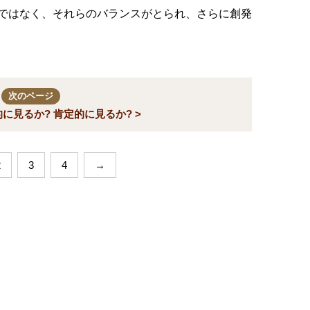
ではなく、それらのバランスがとられ、さらに創発
次のページ
に見るか? 肯定的に見るか? >
2
3
4
→