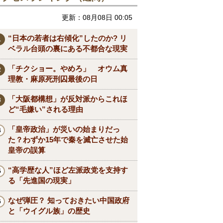
更新：08月08日 00:05
“日本の若者は右傾化”したのか? リ
ベラル台頭の裏にある不都合な現実
「チクショー。やめろ」 オウム真
理教・麻原死刑囚最後の日
「大阪都構想」が反対派からこれほ
ど“毛嫌い”される理由
「皇帝政治」が災いの始まりだっ
た？わずか15年で秦を滅亡させた始
皇帝の誤算
“高学歴な人”ほど左派政党を支持す
る「先進国の現実」
なぜ弾圧？ 知っておきたい中国政府
と「ウイグル族」の歴史