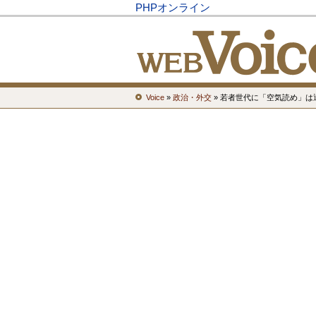
PHPオンライン
Voice
»
政治・外交
» 若者世代に「空気読め」は通