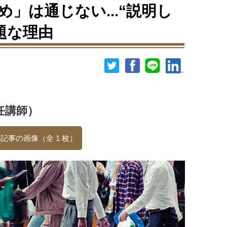
」は通じない...“説明し
題な理由
任講師）
記事の画像（全 1 枚）