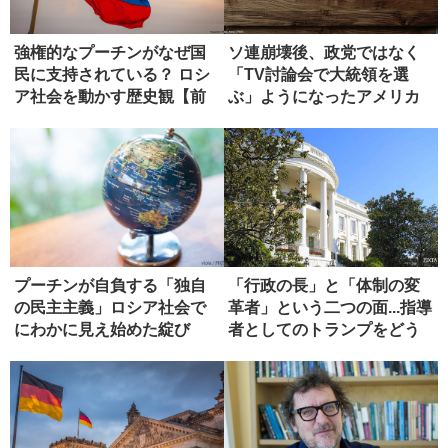
強権的なプーチンがなぜ国
ソ連崩壊後、政党ではなく
民に支持されている？ ロシ
「TV討論会で大統領を選
ア社会を動かす歴史観【前
ぶ」ようになったアメリカ
編】
国民
プーチンが自負する「独自
「行政の長」と「体制の変
の民主主義」ロシア社会で
革者」という二つの面...指導
にわかに見え始めた綻び
者としてのトランプをどう
【後編】
評...