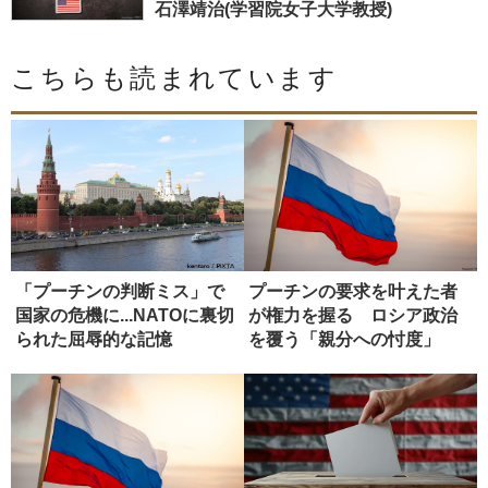
石澤靖治(学習院女子大学教授)
こちらも読まれています
「プーチンの判断ミス」で
プーチンの要求を叶えた者
国家の危機に...NATOに裏切
が権力を握る ロシア政治
られた屈辱的な記憶
を覆う「親分への忖度」