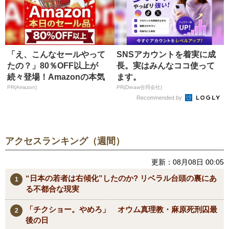
「え、こんなセールやって
SNSアカウントを着実に成
たの？」80％OFF以上が
長。実はみんなココ使って
続々登場！Amazonの本気
ます。
が...
PR(Amazon)
PR(Dreaw合同会社)
Recommended by
アクセスランキング（週間）
更新：08月08日 00:05
“日本の若者は右傾化”したのか? リベラル台頭の裏にあ
る不都合な現実
「チクショー。やめろ」 オウム真理教・麻原死刑囚最
後の日