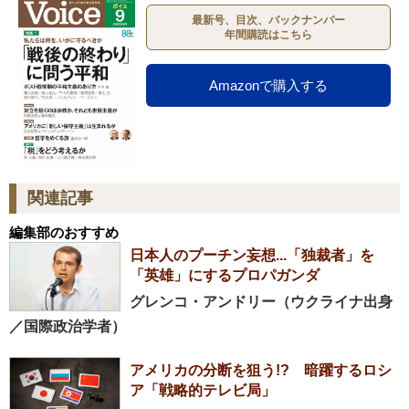
最新号、目次、バックナンバー
年間購読はこちら
Amazonで購入する
関連記事
編集部のおすすめ
日本人のプーチン妄想...「独裁者」を
「英雄」にするプロパガンダ
グレンコ・アンドリー（ウクライナ出身
／国際政治学者）
アメリカの分断を狙う!? 暗躍するロシ
ア「戦略的テレビ局」