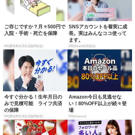
ご存じですか？月々500円で
SNSアカウントを着実に成
入院・手術・死亡を保障
長。実はみんなココ使って
ます。
PR(愛知県共済生活協同組合)
PR(Dreaw合同会社)
今すぐ分かる！生年月日の
Amazon今日も見逃せな
みで見積可能 ライフ共済
い！80%OFF以上が続々登
の保障
場
PR(愛知県共済生活協同組合)
PR(Amazon)