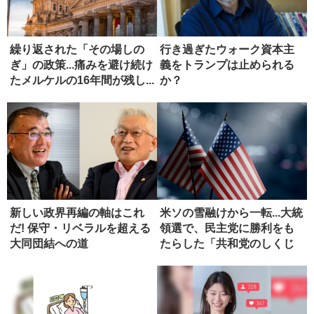
繰り返された「その場しの
行き過ぎたウォーク資本主
ぎ」の政策...痛みを避け続け
義をトランプは止められる
たメルケルの16年間が残し...
か？
新しい政界再編の軸はこれ
米ソの雪融けから一転...大統
だ! 保守・リベラルを超える
領選で、民主党に勝利をも
大同団結への道
たらした「共和党のしくじ
り...