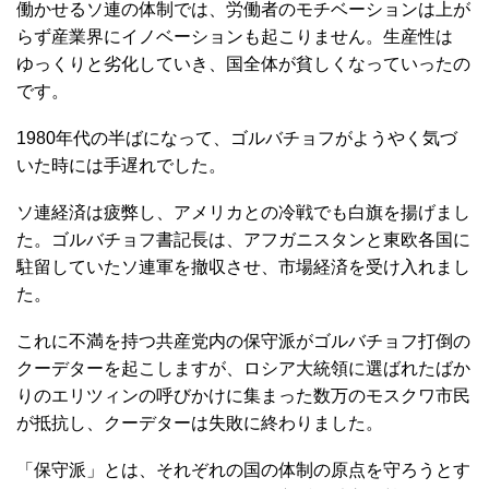
働かせるソ連の体制では、労働者のモチベーションは上が
らず産業界にイノベーションも起こりません。生産性は
ゆっくりと劣化していき、国全体が貧しくなっていったの
です。
1980年代の半ばになって、ゴルバチョフがようやく気づ
いた時には手遅れでした。
ソ連経済は疲弊し、アメリカとの冷戦でも白旗を揚げまし
た。ゴルバチョフ書記長は、アフガニスタンと東欧各国に
駐留していたソ連軍を撤収させ、市場経済を受け入れまし
た。
これに不満を持つ共産党内の保守派がゴルバチョフ打倒の
クーデターを起こしますが、ロシア大統領に選ばれたばか
りのエリツィンの呼びかけに集まった数万のモスクワ市民
が抵抗し、クーデターは失敗に終わりました。
「保守派」とは、それぞれの国の体制の原点を守ろうとす