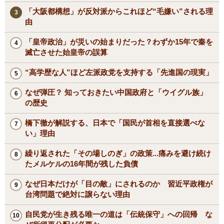
「大阪都構想」が反対派からこれほど“毛嫌い”される理
由
「皇帝政治」が災いの始まりだった？わずか15年で秦を
滅亡させた始皇帝の誤算
“高学歴な人”ほど左派政党を支持する「先進国の現実」
なぜ弾圧？ 知っておきたい中国政府と「ウイグル族」
の歴史
橋下徹が解説する、日本で「国民が首相を直接選べな
い」理由
繰り返された「その場しのぎ」の政策...痛みを避け続け
たメルケルの16年間が残した負債
なぜ日本だけが「目の敵」にされるのか 習近平政権が
台湾問題で絶対に譲らない理由
自民党が生き残る唯一の道は「伝統保守」への回帰 な