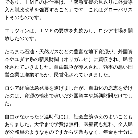
であり、ＩＭＦのお仕事は、「緊急支援の見返りに外資導
入と財政改革を強要すること」です。これはグローバリス
トそのものです。
エリツィンは、ＩＭＦの要求を丸飲みし、ロシア市場を開
放したのです。
たちまち石油・天然ガスなどの豊富な地下資源が、外国資
本やユダヤ系の新興財閥（オリガルヒ）に買収され、民営
化されていきました。自由競争が導入され、効率の悪い国
営企業は廃業するか、民営化されていきました。
ロシア経済は急発展を遂げましたが、自由化の恩恵を受け
たのは、資源の輸出で稼いだ外国資本や新興財閥だけでし
た。
自由がなかったソ連時代には、社会主義ゆえのよいことも
ありました。大学まで学費は無料、医療費も無料、全人民
が公務員のようなものですから失業もなく、年金も十分に