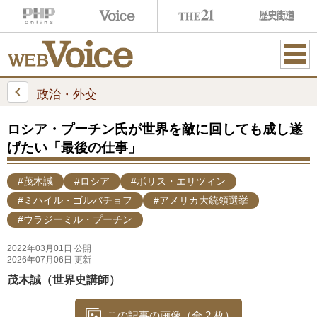
ME
NU
政治・外交
ロシア・プーチン氏が世界を敵に回しても成し遂
げたい「最後の仕事」
#茂木誠
#ロシア
#ボリス・エリツィン
#ミハイル・ゴルバチョフ
#アメリカ大統領選挙
#ウラジーミル・プーチン
2022年03月01日 公開
2026年07月06日 更新
茂木誠（世界史講師）
この記事の画像（全 2 枚）