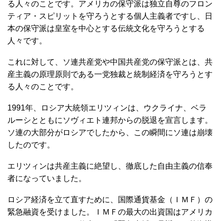
る人々のことです。アメリカの保守派は独立自尊のフロン
ティア・スピリットを守ろうとする個人主義者ですし、日
本の保守派は皇室を中心とする伝統文化を守ろうとする
人々です。
これに対して、ソ連共産党や中国共産党の保守派とは、共
産主義の原理原則である一党独裁と統制経済を守ろうとす
る人々のことです。
1991年、ロシア大統領エリツィンは、ウクライナ、ベラ
ルーシとともにソヴィエト連邦からの脱退を宣言します。
ソ連の大部分がロシアでしたから、この瞬間にソ連は崩壊
したのです。
エリツィンは共産主義に絶望し、徹底した自由主義の信奉
者になっていました。
ロシア経済を立て直すために、国際通貨基金（ＩＭＦ）の
緊急融資を受けました。ＩＭＦの最大の出資国はアメリカ