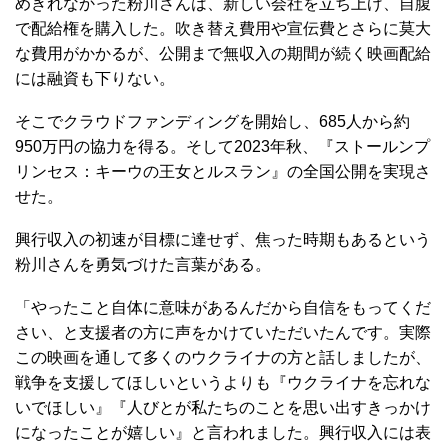
めきれなかった粉川さんは、新しい会社を立ち上げ、自腹
で配給権を購入した。吹き替え費用や宣伝費とさらに莫大
な費用がかかるが、公開まで無収入の期間が続く映画配給
には融資も下りない。
そこでクラウドファンディングを開始し、685人から約
950万円の協力を得る。そして2023年秋、『ストールンプ
リンセス：キーウの王女とルスラン』の全国公開を実現さ
せた。
興行収入の初速が目標に達せず、焦った時期もあるという
粉川さんを勇気づけた言葉がある。
「やったこと自体に意味があるんだから自信をもってくだ
さい、と支援者の方に声をかけていただいたんです。実際
この映画を通して多くのウクライナの方と話しましたが、
戦争を支援してほしいというよりも『ウクライナを忘れな
いでほしい』『人びとが私たちのことを思い出すきっかけ
になったことが嬉しい』と言われました。興行収入には表