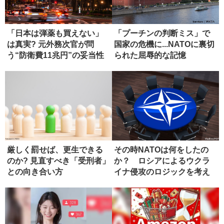
「日本は弾薬も買えない」
「プーチンの判断ミス」で
は真実? 元外務次官が問
国家の危機に...NATOに裏切
う“防衛費11兆円”の妥当性
られた屈辱的な記憶
厳しく罰せば、更生できる
その時NATOは何をしたの
のか? 見直すべき「受刑者」
か？ ロシアによるウクラ
との向き合い方
イナ侵攻のロジックを考え
る