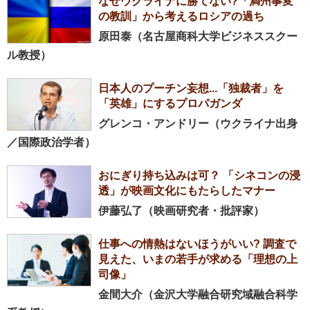
なぜウクライナに勝てない?「満州事変
の教訓」から考えるロシアの過ち
原田泰（名古屋商科大学ビジネススクー
ル教授）
日本人のプーチン妄想...「独裁者」を
「英雄」にするプロパガンダ
グレンコ・アンドリー（ウクライナ出身
／国際政治学者）
おにぎり持ち込みは可？ 「シネコンの浸
透」が映画文化にもたらしたマナー
伊藤弘了（映画研究者・批評家）
仕事への情熱はないほうがいい? 調査で
見えた、いまの若手が求める「理想の上
司像」
金間大介（金沢大学融合研究域融合科学