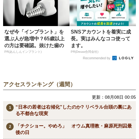
なぜ今「インプラント」を
SNSアカウントを着実に成
選ぶ人が急増中？65歳以上
長。実はみんなココ使って
の方は要確認。抜けた歯の
ます。
放置は...
PR(あんしんインプラント)
PR(Dreaw合同会社)
Recommended by
アクセスランキング（週間）
更新：08月08日 00:05
“日本の若者は右傾化”したのか? リベラル台頭の裏にあ
る不都合な現実
「チクショー。やめろ」 オウム真理教・麻原死刑囚最
後の日