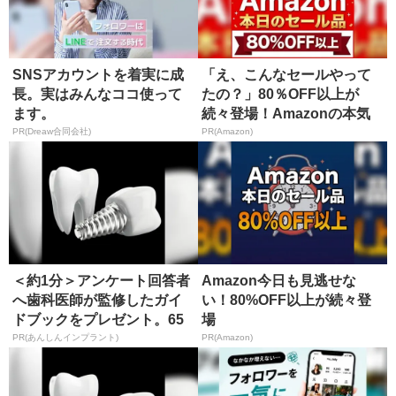
SNSアカウントを着実に成
「え、こんなセールやって
長。実はみんなココ使って
たの？」80％OFF以上が
ます。
続々登場！Amazonの本気
が...
PR(Dreaw合同会社)
PR(Amazon)
＜約1分＞アンケート回答者
Amazon今日も見逃せな
へ歯科医師が監修したガイ
い！80%OFF以上が続々登
ドブックをプレゼント。65
場
歳以...
PR(あんしんインプラント)
PR(Amazon)