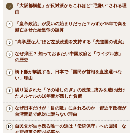
「大阪都構想」が反対派からこれほど“毛嫌い”される理
由
「皇帝政治」が災いの始まりだった？わずか15年で秦を
滅亡させた始皇帝の誤算
“高学歴な人”ほど左派政党を支持する「先進国の現実」
なぜ弾圧？ 知っておきたい中国政府と「ウイグル族」
の歴史
橋下徹が解説する、日本で「国民が首相を直接選べな
い」理由
繰り返された「その場しのぎ」の政策...痛みを避け続け
たメルケルの16年間が残した負債
なぜ日本だけが「目の敵」にされるのか 習近平政権が
台湾問題で絶対に譲らない理由
自民党が生き残る唯一の道は「伝統保守」への回帰 な
ぜ所得再分配が必要か