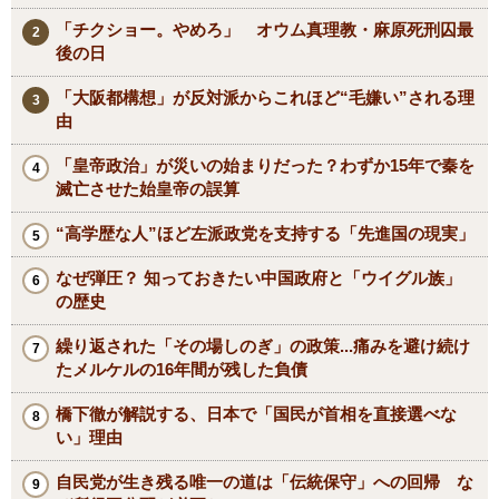
「チクショー。やめろ」 オウム真理教・麻原死刑囚最
後の日
「大阪都構想」が反対派からこれほど“毛嫌い”される理
由
「皇帝政治」が災いの始まりだった？わずか15年で秦を
滅亡させた始皇帝の誤算
“高学歴な人”ほど左派政党を支持する「先進国の現実」
なぜ弾圧？ 知っておきたい中国政府と「ウイグル族」
の歴史
繰り返された「その場しのぎ」の政策...痛みを避け続け
たメルケルの16年間が残した負債
橋下徹が解説する、日本で「国民が首相を直接選べな
い」理由
自民党が生き残る唯一の道は「伝統保守」への回帰 な