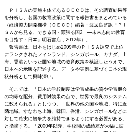
ＰＩＳＡの実施主体であるＯＥＣＤは、その調査結果等
を分析し、各国の教育政策に関する報告書をまとめている
（経済協力開発機構（ＯＥＣＤ）編著・渡辺良監訳『ＰＩ
ＳＡから見る、できる国・頑張る国2 ―未来志向の教育
を目指す：日本』明石書店，2012年）。
報告書は、日本をはじめ2009年のＰＩＳＡ調査で上位
にランクされたフィンランド、シンガポール、カナダ、上
海、香港といった国や地域の教育政策を検証したうえで、
日本への示唆を記述する。データや実例に基づく日本の現
状分析として興味深い。
そこでは、「日本の学校制度は学習成果の質や学習機会
の均等な配分、費用対効果の点で、世界で最良のシステム
に数えられる」としつつ、「世界の他の国や地域、特に近
隣地域、すなわち上海、韓国、香港、シンガポールなどに
対して確実に競争力を維持できるようにする必要がある」
と指摘する。「2000年以降、学校間の成績差が大幅に拡