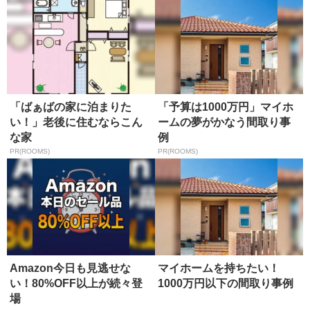
「ばぁばの家に泊まりた
「予算は1000万円」マイホ
い！」老後に住むならこん
ームの夢がかなう間取り事
な家
例
PR(ROOMS)
PR(ROOMS)
Amazon今日も見逃せな
マイホームを持ちたい！
い！80%OFF以上が続々登
1000万円以下の間取り事例
場