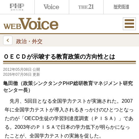
ME
NU
政治・外交
ＯＥＣＤが示唆する教育政策の方向性とは
2012年05月08日 公開
2026年07月06日 更新
亀田徹（政策シンクタンクPHP総研教育マネジメント研究
センター長）
先月、5回目となる全国学力テストが実施された。2007
年に全国学力テストが導入されるきっかけのひとつとなっ
たのが「OECD生徒の学習到達度調査（ＰＩＳＡ）」であ
る。2003年のＰＩＳＡで日本の学力低下が明らかになっ
たことが、全国学力テストの実施を促した。