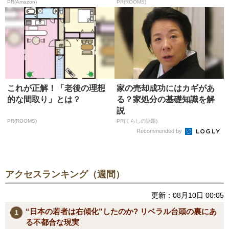
PR(Amazon)
PR(ROOMS)
これが正解！「老後の理想
家の売却成功にはカギがあ
的な間取り」とは？
る？家処分の基礎知識を解
説
PR(ROOMS)
PR(くらしの話題)
Recommended by
アクセスランキング（週間）
更新：08月10日 00:05
“日本の若者は右傾化”したのか? リベラル台頭の裏にあ
る不都合な現実