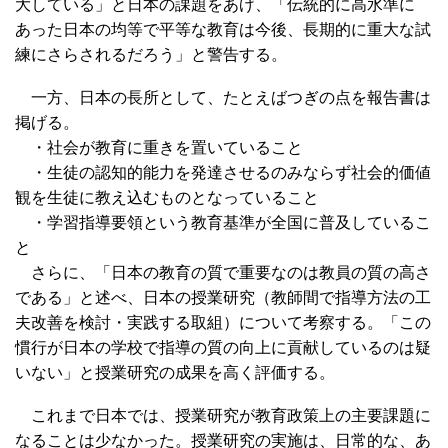
大している」と日本の課題をあげ、「伝統的に高水準に
あった日本の均等で平等な教育は今後、長期的に重大な試
練にさらされるだろう」と警告する。
一方、日本の長所として、たとえばつぎの点を報告書は
掲げる。
・社会が教育に重きを置いていること
・生徒の認知的能力を発達させるのみならず社会的価値
観を生徒に教え込むものとなっていること
・学習指導要領という教育基準が全国に普及しているこ
と
さらに、「日本の教育の質で重要なのは教員の質の高さ
である」と述べ、日本の授業研究（教師間で指導方法の工
夫改善を検討・実践する取組）について考察する。「この
慣行が日本の学校で指導の質の向上に貢献しているのは疑
いない」と授業研究の成果を高く評価する。
これまで日本では、授業研究が教育政策上の主要課題に
なることは少なかった。授業研究の実施は、日常的な、あ