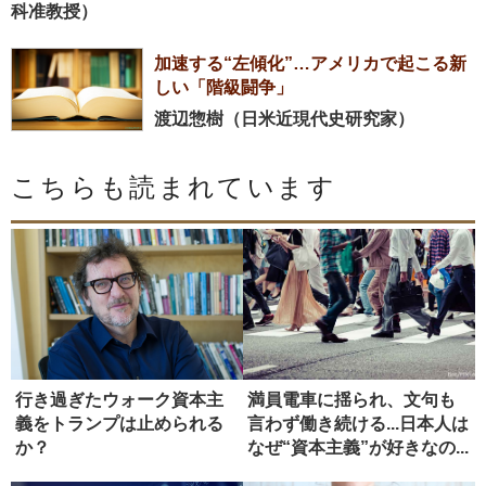
科准教授）
加速する“左傾化”…アメリカで起こる新
しい「階級闘争」
渡辺惣樹（日米近現代史研究家）
こちらも読まれています
行き過ぎたウォーク資本主
満員電車に揺られ、文句も
義をトランプは止められる
言わず働き続ける...日本人は
か？
なぜ“資本主義”が好きなの...