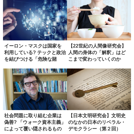
イーロン・マスクは国家を
【22世紀の人間像研究会】
利用している? テックと政治
人間の身体の「解釈」はど
を結びつける「危険な賭
こまで変わっていくのか
け」
（ディス...
社会問題に取り組む企業は
【日本文明研究会】文明史
偽善? 「ウォーク資本主義」
のなかの日本のリベラル・
によって覆い隠されるもの
デモクラシー（第２回）