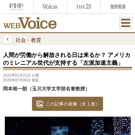
ME
NU
社会・教育
人間が労働から解放される日は来るか？ アメリカ
のミレニアル世代が支持する「左派加速主義」
2022年01月21日 公開
2026年07月06日 更新
岡本裕一朗（玉川大学文学部名誉教授）
この記事の画像（全 1 枚）