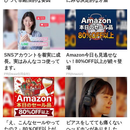
びつく非経済的な要因
にみる決定的な矛盾
SNSアカウントを着実に成
Amazon今日も見逃せな
長。実はみんなココ使って
い！80%OFF以上が続々登
ます。
場
PR(Dreaw合同会社)
PR(Amazon)
「え、こんなセールやって
ピアスをしてても痛くない
たの？」80％OFF以上が
ヘッドホンがありました