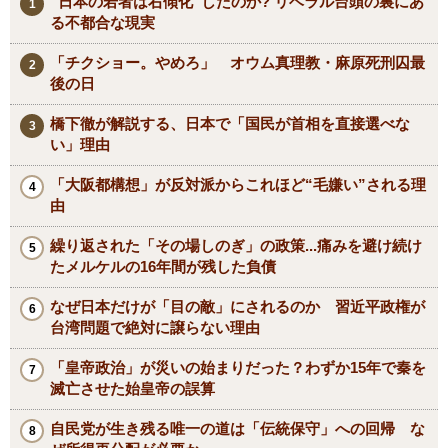
“日本の若者は右傾化”したのか? リベラル台頭の裏にあ
る不都合な現実
「チクショー。やめろ」 オウム真理教・麻原死刑囚最
後の日
橋下徹が解説する、日本で「国民が首相を直接選べな
い」理由
「大阪都構想」が反対派からこれほど“毛嫌い”される理
由
繰り返された「その場しのぎ」の政策...痛みを避け続け
たメルケルの16年間が残した負債
なぜ日本だけが「目の敵」にされるのか 習近平政権が
台湾問題で絶対に譲らない理由
「皇帝政治」が災いの始まりだった？わずか15年で秦を
滅亡させた始皇帝の誤算
自民党が生き残る唯一の道は「伝統保守」への回帰 な