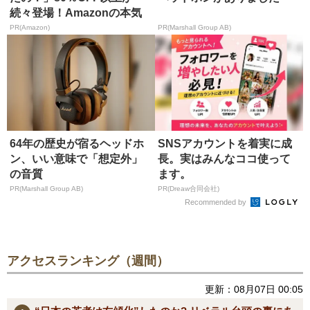
続々登場！Amazonの本気
が...
PR(Amazon)
PR(Marshall Group AB)
64年の歴史が宿るヘッドホ
SNSアカウントを着実に成
ン、いい意味で「想定外」
長。実はみんなココ使って
の音質
ます。
PR(Marshall Group AB)
PR(Dreaw合同会社)
Recommended by
アクセスランキング（週間）
更新：08月07日 00:05