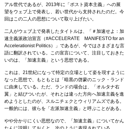
アル世代であるが、2013年に「ポスト資本主義」への展
望をウェブ上で発表し、若い世代から支持されたのだ。今
回はこの二人の思想について取り上げたい。
二人がウェブ上で発表したタイトルは、「＃加速せよ：加
速主義派政治宣言（#ACCELERATE MANIFESTO for an
Accelerationist Politics）」であるが、今ではさまざまな言
語に翻訳されている。この宣言について、注目しておきた
いのは、「加速主義」という思想である。
これは、21世紀になって特定の立場として姿を現すように
なった思想で、もともとは「暗黒の啓蒙のニック・ランド
に由来している。ただ、ランドの場合は、「オルタナ右
翼」と結びついたが、それとは違った方向へ加速主義を進
めようとしたのが、スルニチェクとウィリアムズである。
一般的には、彼らを「左派加速主義」と呼ぶことがある。
やや分かりにくい思想なので、「加速主義」についてかん
たんに説明しておくと、次のように表現されている。