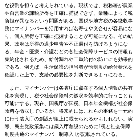
な役割を担うと考えられている。現状では、税務署が農業
や自営業の課税所得を正確に捕捉できず、業種によって税
負担が異なるという問題がある。国税や地方税の各徴収事
務にマイナンバーを活用すれば名寄せや突合せが容易にな
り、個人所得を正確に把握することが可能になる。その結
果、政府は所得の過少申告や不正還付を防げるようにな
る。年金・医療・介護などの各社会保障サービスの情報も
集約化されるため、給付漏れや二重給付の防止にも効果的
である。例えば、生活保護の担当者が他制度の給付状況を
確認した上で、支給の必要性を判断できるようになる。
また、マイナンバーは各省庁に点在する個人情報の共有
化を実現し、税や社会保険料の徴収を効率的に行うことも
可能にする。現在、国税庁が国税、日本年金機構が社会保
険料を徴収しているが、将来的にはこれらの事務を一元的
に行う歳入庁の創設が俎上に載せられるかもしれない。実
際、民主党政策集には歳入庁創設のために｢税と社会保障
制度共通のマイナンバー制導入｣が記載されている。