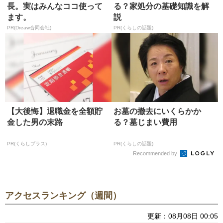
長。実はみんなココ使って
る？家処分の基礎知識を解
ます。
説
PR(Dreaw合同会社)
PR(くらしの話題)
【大後悔】退職金を全額貯
お墓の撤去にいくらかか
金した男の末路
る？墓じまい費用
PR(くらしプラス)
PR(くらしの話題)
Recommended by
アクセスランキング（週間）
更新：08月08日 00:05