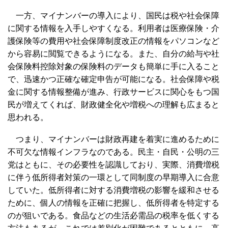
一方、マイナンバーの導入により、国民は税や社会保障
に関する情報を入手しやすくなる。利用者は医療保険・介
護保険等の費用や社会保障制度改正の情報をパソコンなど
から容易に閲覧できるようになる。また、自分の給与や社
会保険料控除対象の保険料のデータも簡単に手に入ること
で、迅速かつ正確な確定申告が可能になる。社会保障や税
金に関する情報整備が進み、行政サービスに関心をもつ国
民が増えてくれば、財政健全化や増税への理解も広まると
思われる。
つまり、マイナンバーは財政再建を着実に進めるために
不可欠な情報インフラなのである。民主・自民・公明の三
党はともに、その必要性を認識しており、実際、消費増税
に伴う低所得者対策の一環として同制度の早期導入に合意
していた。低所得者に対する消費増税の影響を緩和させる
ために、個人の情報を正確に把握し、低所得者を特定する
のが狙いである。食品などの生活必需品の税率を低くする