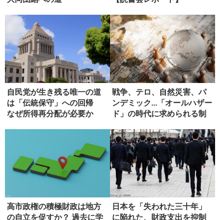
自民党が生き残る唯一の道
戦争、テロ、自然災害、パ
は「伝統保守」への回帰
ンデミック...「オールハザー
なぜ所得再分配が必要か
ド」の時代に求められる制
度...
高市政権の積極財政は地方
日本を「失われた三十年」
の自立を促すか？ 過去に学
に陥れた、財政支出を抑制