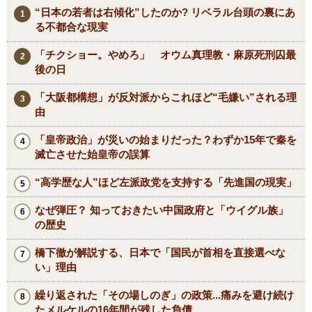
“日本の若者は右傾化”したのか? リベラル台頭の裏にあ
る不都合な現実
「チクショー。やめろ」 オウム真理教・麻原死刑囚最
後の日
「大阪都構想」が反対派からこれほど“毛嫌い”される理
由
「皇帝政治」が災いの始まりだった？わずか15年で秦を
滅亡させた始皇帝の誤算
“高学歴な人”ほど左派政党を支持する「先進国の現実」
なぜ弾圧？ 知っておきたい中国政府と「ウイグル族」
の歴史
橋下徹が解説する、日本で「国民が首相を直接選べな
い」理由
繰り返された「その場しのぎ」の政策...痛みを避け続け
たメルケルの16年間が残した負債