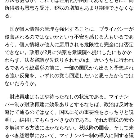
方法もあるが、これでは差別化が困難であるとともに、高
所得者も恩恵を受け、税収の増加もあまり期待できなくな
る。
国が個人情報の管理を強化することに、プライバシーが
侵害されるのではないかという不安を感じる人もいるであ
ろう。個人情報が他人に悪用される危険性も完全には否定
できない。政府が2月に法案を衆議院へ提出したにもかか
わらず、法案審議が先送りされたのは、近いうちに行われ
るであろう総選挙の前に、一部の国民から出ると予想され
る強い反発を、いずれの党も回避したいと思ったからでは
ないだろうか。
財政再建はもはや待ったなしの状況である。マイナン
バー制が財政再建に効果ありとするならば、政治は反対を
避けて通るのではなく、国民にその重要性をきっちりと説
明し、納得してもらうべきなのである。それが国民の安心
を解消する方法にほかならない。秋以降の国会、そして来
るべき総選挙において、マイナンバー制の導入に関する議