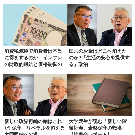
消費税減税で消費者は本当
国民のお金はどこへ消えた
に得をするのか インフレ
のか?「生活の安心を提供す
の財政的帰結と価格制御の
る」政治
危うさ
新しい政界再編の軸はこれ
大学院生が読む「新しい階
だ! 保守・リベラルを超える
級社会、岩盤保守の転換」
大同団結への道
【読書会レポート】