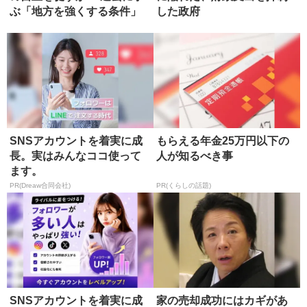
ぶ「地方を強くする条件」
した政府
SNSアカウントを着実に成
もらえる年金25万円以下の
長。実はみんなココ使って
人が知るべき事
ます。
PR(Dreaw合同会社)
PR(くらしの話題)
SNSアカウントを着実に成
家の売却成功にはカギがあ