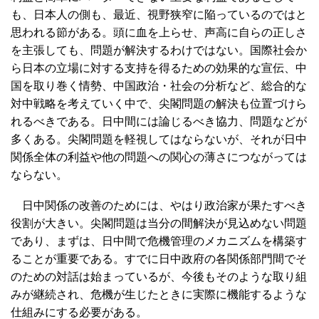
も、日本人の側も、最近、視野狭窄に陥っているのではと
思われる節がある。頭に血を上らせ、声高に自らの正しさ
を主張しても、問題が解決するわけではない。国際社会か
ら日本の立場に対する支持を得るための効果的な宣伝、中
国を取り巻く情勢、中国政治・社会の分析など、総合的な
対中戦略を考えていく中で、尖閣問題の解決も位置づけら
れるべきである。日中間には論じるべき協力、問題などが
多くある。尖閣問題を軽視してはならないが、それが日中
関係全体の利益や他の問題への関心の薄さにつながっては
ならない。
日中関係の改善のためには、やはり政治家が果たすべき
役割が大きい。尖閣問題は当分の間解決が見込めない問題
であり、まずは、日中間で危機管理のメカニズムを構築す
ることが重要である。すでに日中政府の各関係部門間でそ
のための対話は始まっているが、今後もそのような取り組
みが継続され、危機が生じたときに実際に機能するような
仕組みにする必要がある。