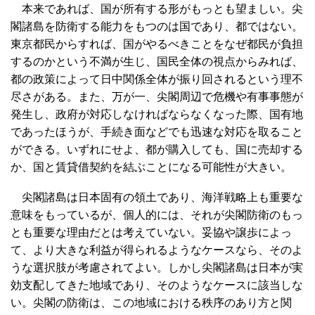
本来であれば、国が所有する形がもっとも望ましい。尖
閣諸島を防衛する能力をもつのは国であり、都ではない。
東京都民からすれば、国がやるべきことをなぜ都民が負担
するのかという不満が生じ、国民全体の視点からみれば、
都の政策によって日中関係全体が振り回されるという理不
尽さがある。また、万が一、尖閣周辺で危機や有事事態が
発生し、政府が対応しなければならなくなった際、国有地
であったほうが、手続き面などでも迅速な対応を取ること
ができる。いずれにせよ、都が購入しても、国に売却する
か、国と賃貸借契約を結ぶことになる可能性が大きい。
尖閣諸島は日本固有の領土であり、海洋戦略上も重要な
意味をもっているが、個人的には、それが尖閣防衛のもっ
とも重要な理由だとは考えていない。妥協や譲歩によっ
て、より大きな利益が得られるようなケースなら、そのよ
うな選択肢が考慮されてよい。しかし尖閣諸島は日本が実
効支配してきた地域であり、そのようなケースに該当しな
い。尖閣の防衛は、この地域における秩序のあり方と関