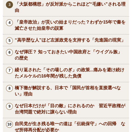
「大阪都構想」が反対派からこれほど“毛嫌い”される理
由
「皇帝政治」が災いの始まりだった？わずか15年で秦を
滅亡させた始皇帝の誤算
“高学歴な人”ほど左派政党を支持する「先進国の現実」
なぜ弾圧？ 知っておきたい中国政府と「ウイグル族」
の歴史
繰り返された「その場しのぎ」の政策...痛みを避け続け
たメルケルの16年間が残した負債
橋下徹が解説する、日本で「国民が首相を直接選べな
い」理由
なぜ日本だけが「目の敵」にされるのか 習近平政権が
台湾問題で絶対に譲らない理由
自民党が生き残る唯一の道は「伝統保守」への回帰 な
ぜ所得再分配が必要か