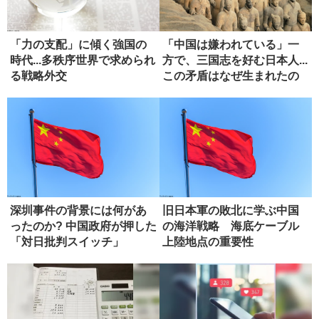
「力の支配」に傾く強国の
「中国は嫌われている」一
時代...多秩序世界で求められ
方で、三国志を好む日本人...
る戦略外交
この矛盾はなぜ生まれたの
か...
深圳事件の背景には何があ
旧日本軍の敗北に学ぶ中国
ったのか? 中国政府が押した
の海洋戦略 海底ケーブル
「対日批判スイッチ」
上陸地点の重要性