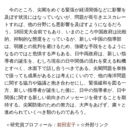
今のところ、尖閣をめぐる緊張が経済関係などに影響を
及ぼす状況にはなっていないが、問題が長引きエスカレー
トすれば、他の分野にも悪影響を及ぼすようになるだろ
う。18回党大会前でもあり、いまのところ中国政府は比較
的、抑制的な態度をとっているが、新しい中国の指導部
は、弱腰との批判を避けるため、強硬な手段をとるように
なるのではと危惧する声もある。日中両政府は、新しい指
導者の誕生を、むしろ現在の日中関係の流れを変える転機
とすべく、水面下で話し合うべきである。尖閣問題を単独
で扱っても成果があるとは考えにくいので、他の海洋問題
に関する協力や協議と抱き合わせにし、緊張緩和を図る一
方、新しい指導者が誕生した後に、日中の指導者が、日中
関係に関する新しい前向きのメッセージを発することを期
待する。尖閣防衛のための努力は、大声をあげず、粛々と
進められていくべき類のものであろう。
＜研究員プロフィール：
前田宏子
＞☆外部リンク