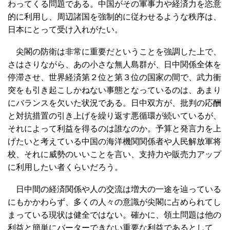
わってくる問題である。中国がその軍事力や経済力を恣意
的に利用し、周辺諸国を強制的に従わせるような秩序は、
日本にとって受け入れがたい。
尖閣の防衛は非常に重要だということを強調した上で、
さはさりながら、あの小さな無人島群が、日中関係全体を
停滞させ、世界経済第２位と第３位の国家の間で、武力衝
突をも引き起こしかねない事態となっているのは、あまり
にバランスを欠いた状況である。日中双方が、批判の応酬
と対抗措置の引き上げを繰り返す悪循環が続いているが、
それによって利益を得るのは誰なのか。予算と発言力を上
げたいと考えている中国の海洋機関関係者や人民解放軍将
校、それに威勢のいいことを言い、支持力や販売力アップ
に利用したい者くらいだろう。
日中間の経済関係や人の交流は増大の一途を辿っている
にもかかわらず、多くの人々の意識が尖閣に占められてし
まっている現状は健全ではない。確かに、領土問題は他の
利益と簡単にバーターできない重要な利益であるとして