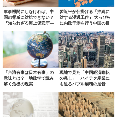
軍事機関にしなければ、中
習近平が仕掛ける「沖縄に
国の脅威に対抗できない？
対する浸透工作」 大っぴら
『知られざる海上保安庁―
に内政干渉を行う中国の目
安全保障...
論見
「台湾有事は日本有事」の
現地で見た「中国経済暗転
意味とは？ 地政学で読み
の兆し」 ハイテク産業に
解く危機の現実
も迫るバブル崩壊の足音