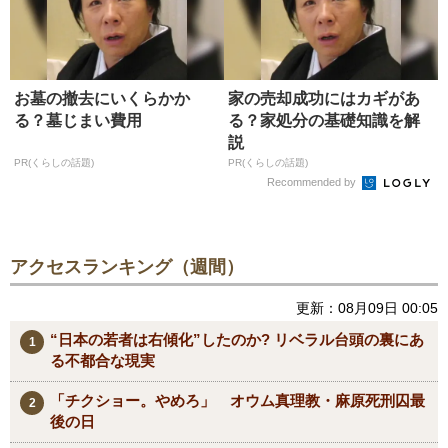
お墓の撤去にいくらかか
家の売却成功にはカギがあ
る？墓じまい費用
る？家処分の基礎知識を解
説
PR(くらしの話題)
PR(くらしの話題)
Recommended by
アクセスランキング（週間）
更新：08月09日 00:05
“日本の若者は右傾化”したのか? リベラル台頭の裏にあ
る不都合な現実
「チクショー。やめろ」 オウム真理教・麻原死刑囚最
後の日