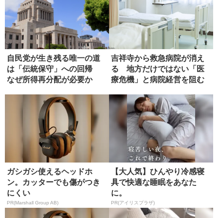
自民党が生き残る唯一の道
吉祥寺から救急病院が消え
は「伝統保守」への回帰
る 地方だけではない「医
なぜ所得再分配が必要か
療危機」と病院経営を阻む
壁【前編...
ガシガシ使えるヘッドホ
【大人気】ひんやり冷感寝
ン。カッターでも傷がつき
具で快適な睡眠をあなた
にくい
に。
PR(Marshall Group AB)
PR(アイリスプラザ)