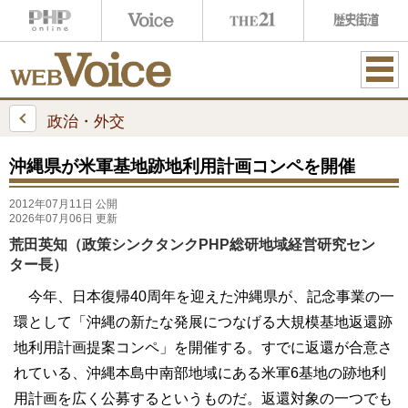
ME
NU
政治・外交
沖縄県が米軍基地跡地利用計画コンペを開催
2012年07月11日 公開
2026年07月06日 更新
荒田英知（政策シンクタンクPHP総研地域経営研究セン
ター長）
今年、日本復帰40周年を迎えた沖縄県が、記念事業の一
環として「沖縄の新たな発展につなげる大規模基地返還跡
地利用計画提案コンペ」を開催する。すでに返還が合意さ
れている、沖縄本島中南部地域にある米軍6基地の跡地利
用計画を広く公募するというものだ。返還対象の一つでも