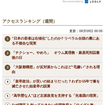
Recommended by
アクセスランキング（週間）
更新：08月09日 00:05
“日本の若者は右傾化”したのか? リベラル台頭の裏にあ
る不都合な現実
「チクショー。やめろ」 オウム真理教・麻原死刑囚最
後の日
「大阪都構想」が反対派からこれほど“毛嫌い”される理
由
「皇帝政治」が災いの始まりだった？わずか15年で秦を
滅亡させた始皇帝の誤算
“高学歴な人”ほど左派政党を支持する「先進国の現実」
なぜ弾圧？ 知っておきたい中国政府と「ウイグル族」