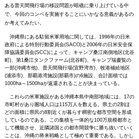
ある普天間飛行場の移設問題が暗礁に乗り上げている中
で、今回のコンペを実施することにいかなる意義があるの
か考えてみたい。
沖縄県にある駐留米軍用地に関しては、1996年の日米
政府による特別行動委員会(SACO)と2006年の日米安全保
障協議委員会(SCC)によって、キャンプ桑江南側地区(北谷
町)、第1桑江タンクファーム(北谷町)、キャンプ瑞慶覧の
一部(沖縄市他)、普天間飛行場(宜野湾市)、牧港補給地区
(浦添市)、那覇港湾施設(那覇市)の6施設、合計面積では
1000ha～1500haが返還されることが決まっている。
これらの米軍施設がある沖縄本島中南部地域には、17の
市町村があり圏域人口は115万人を数える。県土の2割ほ
どの面積に県民の8割近くが暮らす稠密な都市空間を形成
しているのである。この集積を一体的な100万規模都市と
して機能させ、近隣諸国との都市間競争に勝ち抜いていく
ことは、沖縄の将来戦略として極めて重要である。しかし