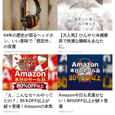
64年の歴史が宿るヘッドホ
【大人気】ひんやり冷感寝
ン、いい意味で「想定外」
具で快適な睡眠をあなた
の音質
に。
PR(Marshall Group AB)
PR(アイリスプラザ)
「え、こんなセールやって
Amazon今日も見逃せな
たの？」80％OFF以上が
い！80%OFF以上が続々登
続々登場！Amazonの本気
場
が...
PR(Amazon)
PR(Amazon)