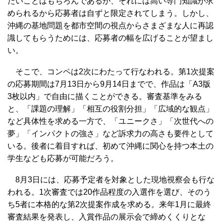
たいことはもちろんであるが、それには高い専門知識が求
められるから応募者は自ずと限定されてしまう。しかし、
沖縄の基地問題を都市空間の視点からさまざまな人に再認
識してもらうためには、応募者の幅を広げることが望まし
い。
そこで、コンペは2次にわたって行なわれる。第1次提案
の応募期間は7月13日から9月14日までで、作品は「A3版
3枚以内」で自由に描くことができる。審査基準をみる
と、「課題の理解」「相互の役割分担」「広域的な観点」
など具体性を求める一方で、「ユニークさ」「次世代への
夢」「インパクトの強さ」など訴求力の高さも要件として
いる。後者に着目すれば、初めて沖縄に関心を持つ本土の
学生なども応募が可能だろう。
8月3日には、応募予定者を対象とした現地視察会も行な
われる。1次審査では20作品程度の入選作を選び、そのう
ち5者に本格的な第2次提案作成を求める。来年1月に最終
審査結果を発表し、入賞作品の展示会で締めくくりとな