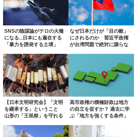
SNSの陰謀論がテロの火種
なぜ日本だけが「目の敵」
になる...日本にも遍在する
にされるのか 習近平政権
「暴力を誘発する土壌」
が台湾問題で絶対に譲らな
い理由
【日本文明研究会】「文明
高市政権の積極財政は地方
を継承する」ということ
の自立を促すか？ 過去に学
山形の「王祇祭」を守れる
ぶ「地方を強くする条件」
か（第３...