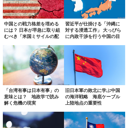
中国との戦力格差を埋める
習近平が仕掛ける「沖縄に
には？ 日本が早急に取り組
対する浸透工作」 大っぴら
むべき「米国ミサイルの配
に内政干渉を行う中国の目
備」
論見
「台湾有事は日本有事」の
旧日本軍の敗北に学ぶ中国
意味とは？ 地政学で読み
の海洋戦略 海底ケーブル
解く危機の現実
上陸地点の重要性