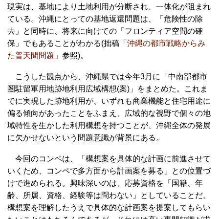
現実は、基地により土地利用が分断され、一体化が阻まれ
ている。沖縄にとっての基地返還問題は、「危険性の除
去」と同時に、将来に向けての「フロンティア空間の確
保」でもあることがわかる(拙稿「
沖縄の都市戦略からみ
た普天間問題
」参照)。
こうした観点から、沖縄県では今年3月に「中南部都市
圏駐留軍用地跡地利用広域構想(案)」をまとめた。これま
でに実現した跡地利用が、いずれも商業機能と住宅用途に
偏る傾向があったことをふまえ、広域的な視野で個々の地
域特性を生かした利用構想を持つことが、沖縄全体の発展
に欠かせないという問題意識が背景にある。
今回のコンペは、「構想案を具体的な計画に前進させて
いくため、コンペで多方面から計画案を募る」との位置づ
けで進められる。興味深いのは、応募資格を「国籍、年
齢、所属、資格、経験等は問わない」としていることだ。
構想案を理解したうえで具体的な計画案を提案してもらい