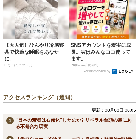
【大人気】ひんやり冷感寝
SNSアカウントを着実に成
具で快適な睡眠をあなた
長。実はみんなココ使って
に。
ます。
PR(アイリスプラザ)
PR(Dreaw合同会社)
Recommended by
アクセスランキング（週間）
更新：08月08日 00:05
“日本の若者は右傾化”したのか? リベラル台頭の裏にあ
る不都合な現実
「チクショー。やめろ」 オウム真理教・麻原死刑囚最