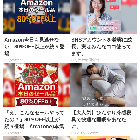
Amazon今日も見逃せな
SNSアカウントを着実に成
い！80%OFF以上が続々登
長。実はみんなココ使って
場
ます。
PR(Amazon)
PR(Dreaw合同会社)
「え、こんなセールやって
【大人気】ひんやり冷感寝
たの？」80％OFF以上が
具で快適な睡眠をあなた
続々登場！Amazonの本気
に。
が...
PR(Amazon)
PR(アイリスプラザ)