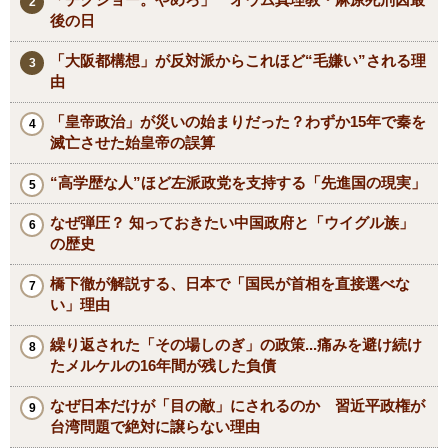
後の日
「大阪都構想」が反対派からこれほど“毛嫌い”される理
由
「皇帝政治」が災いの始まりだった？わずか15年で秦を
滅亡させた始皇帝の誤算
“高学歴な人”ほど左派政党を支持する「先進国の現実」
なぜ弾圧？ 知っておきたい中国政府と「ウイグル族」
の歴史
橋下徹が解説する、日本で「国民が首相を直接選べな
い」理由
繰り返された「その場しのぎ」の政策...痛みを避け続け
たメルケルの16年間が残した負債
なぜ日本だけが「目の敵」にされるのか 習近平政権が
台湾問題で絶対に譲らない理由