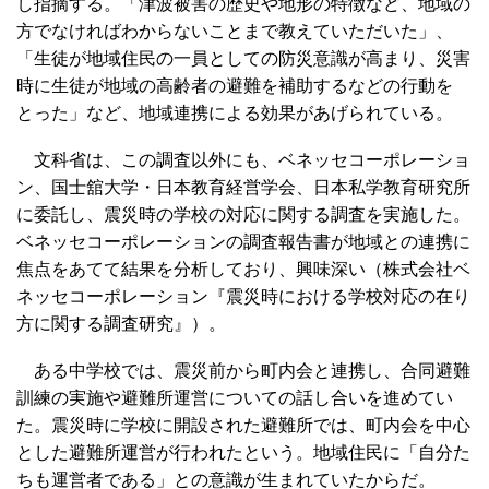
し指摘する。「津波被害の歴史や地形の特徴など、地域の
方でなければわからないことまで教えていただいた」、
「生徒が地域住民の一員としての防災意識が高まり、災害
時に生徒が地域の高齢者の避難を補助するなどの行動を
とった」など、地域連携による効果があげられている。
文科省は、この調査以外にも、ベネッセコーポレーショ
ン、国士舘大学・日本教育経営学会、日本私学教育研究所
に委託し、震災時の学校の対応に関する調査を実施した。
ベネッセコーポレーションの調査報告書が地域との連携に
焦点をあてて結果を分析しており、興味深い（株式会社ベ
ネッセコーポレーション『震災時における学校対応の在り
方に関する調査研究』）。
ある中学校では、震災前から町内会と連携し、合同避難
訓練の実施や避難所運営についての話し合いを進めてい
た。震災時に学校に開設された避難所では、町内会を中心
とした避難所運営が行われたという。地域住民に「自分た
ちも運営者である」との意識が生まれていたからだ。