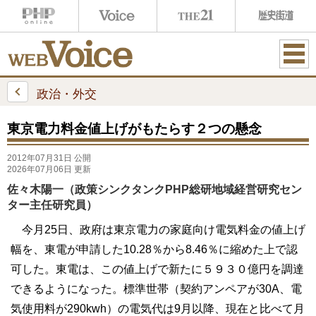
ME
NU
政治・外交
東京電力料金値上げがもたらす２つの懸念
2012年07月31日 公開
2026年07月06日 更新
佐々木陽一（政策シンクタンクPHP総研地域経営研究セン
ター主任研究員）
今月25日、政府は東京電力の家庭向け電気料金の値上げ
幅を、東電が申請した10.28％から8.46％に縮めた上で認
可した。東電は、この値上げで新たに５９３０億円を調達
できるようになった。標準世帯（契約アンペアが30A、電
気使用料が290kwh）の電気代は9月以降、現在と比べて月