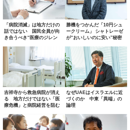
「病院消滅」は地方だけの
勝機をつかんだ「10円シュ
話ではない 国民全員が向
ークリーム」 シャトレーゼ
き合うべき“医療のジレン
が“おいしいのに安い”秘密
マ”とは...
吉祥寺から救急病院が消え
なぜUAEはイスラエルに近
る 地方だけではない「医
づくのか 中東「異端」の
療危機」と病院経営を阻む
論理
壁【前編...