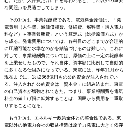
む。だが、人件費だけに目を奪われると、これ以外の重要
な問題点を見過ごしてしまう。
その1つは、事業報酬費である。電気料金原価は、「発
電費用（人件費、減価償却費、修繕費、燃料費・購入電力
料など）＋事業報酬費」という算定式（総括原価方式）か
ら成る。発電費用については、各科目のどこまでが合理的
に圧縮可能な水準なのかを結論づけるのは難しい。これに
対して、事業報酬費については、原価の上に一定の報酬率
を上乗せしたもので、それ自体、資本額に比例して自動的
に多くなる仕組みになっている。東電には、昨年11月から
現在までに、1兆2368億円もの公的資金が注入されてい
る。注入された公的資金は「資本金」に組み込まれ、東電
の自己資本が増強されてきた。つまり、事業報酬費を電気
料金の値上げ幅に転嫁することは、国民から費用を二重取
りすることになる。
もう1つは、エネルギー政策全体との整合性である。東
電以外の他電力会社の収益構造は原子力発電に大きく依存