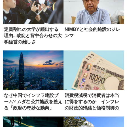
定員割れの大学が続出する
NIMBYと社会的施設のジレ
理由...破綻と背中合わせの大
ンマ
学経営の難しさ
なぜ中国でインフラ建設ブ
消費税減税で消費者は本当
ーム? ムダな公共施設を整え
に得をするのか インフレ
る「政府の奇妙な動向」
の財政的帰結と価格制御の
危うさ