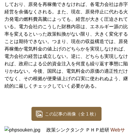
しており、原発を再稼働できなければ、各電力会社は赤字
経営を余儀なくされる。また、現在、原発停止に代わる火
力発電の燃料費高騰によっても、経営が大きく圧迫されて
いる。電力会社のこうした財務内容は、エネルギー源の比
率を変えるといった政策転換がない限り、大きく変化する
ことは期待できない。つまり、現在の収益構造では、原発
再稼働か電気料金の値上げのどちらかを実現しなければ、
電力会社の経営は成立しない。逆に、どちらも実現しなけ
れば、政府による公的資金注入を何度も繰り返す事態に陥
りかねない。今後、国民は、電気料金の原価の適正性だけ
でなく、その根拠が便乗値上げの口実に使われぬよう、継
続的に厳しくチェックしていく必要がある。
この記事の画像（全 1 枚）
政策シンクタンク ＰＨＰ総研
Webサ