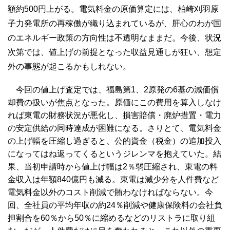
額約500円上がる。電気料金の原価算定には、柏崎刈羽原
子力発電所の再稼働が織り込まれているが、肝心のわが国
のエネルギー政策の方向性は不透明なままだ。今後、状況
次第では、値上げの前提となった収益見通しが狂い、想定
外の事態が起こるかもしれない。
今回の値上げ査定では、福島第1、2原発の6基の減価償
却費の扱いが焦点となった。原価にこの費用を算入しなけ
れば東電の財務状況が悪化し、損害賠償・廃炉措置・電力
の安定供給の同時達成が困難になる。さりとて、電気料金
の上げ幅を圧縮し過ぎると、公的資金（税金）の追加投入
になってはね返ってくるというジレンマを抱えていた。結
果、当初申請時から値上げ幅は2％弱圧縮され、東電の料
金収入は年額840億円も減る。東電は減少分を人件費など
電気料金以外のコスト削減で賄わなければならない。今
回、全社員の平均年収の約24％削減や健康保険料の会社負
担割合を60％から50％に縮めるなどのリストラに取り組