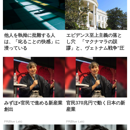
他人を執拗に批難する人
エビデンス至上主義の落と
は、「叱ることの快感」に
し穴 「マクナマラの誤
浸っている
謬」と、ヴェトナム戦争“圧
勝”の正...
みずほ×官民で進める新産業
官民370兆円で動く日本の新
創出
産業
PR(Blue Lab)
PR(Blue Lab)