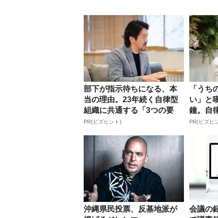
部下が指示待ちになる、本
「うち
当の理由。23年続く自律型
い」と
組織に共通する「3つの要
鐘。自
素」
に外せな.
PR(ビズヒント)
PR(ビズヒ
沖縄県民投票、反基地派が
会議の録