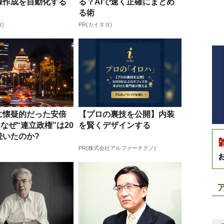
録作成を自動化する
る？AIで速く正確にまとめ
る術
)
PR(カイタヨ)
に懐疑的だった安倍
【プロの裏技を公開】内装
..なぜ“連立政権”は20
を賢くデザインする
続いたのか?
PR(株式会社アルファーテクノ)