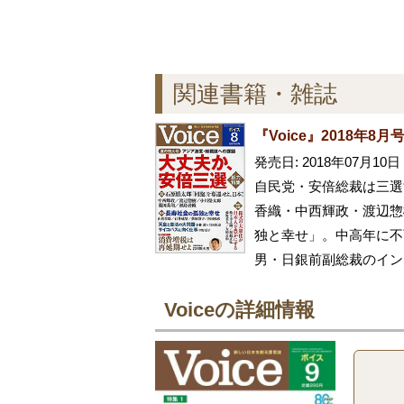
関連書籍・雑誌
『Voice』2018年8月
発売日: 2018年07月10日
自民党・安倍総裁は三選
香織・中西輝政・渡辺惣
独と幸せ」。中高年に不
男・日銀前副総裁のイン
Voiceの詳細情報