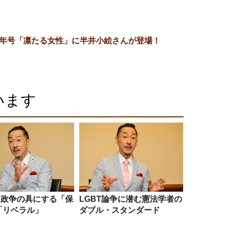
8年新年号「凛たる女性」に半井小絵さんが登場！
います
を政争の具にする「保
LGBT論争に潜む憲法学者の
「リベラル」
ダブル・スタンダード