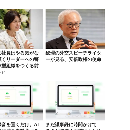
の社員はやる気がな
総理の外交スピーチライタ
嘆くリーダーへの警
ーが見る、安倍政権の使命
律型組織をつくる前
..
ント)
音を置くだけ。AI
まだ議事録に時間かけて