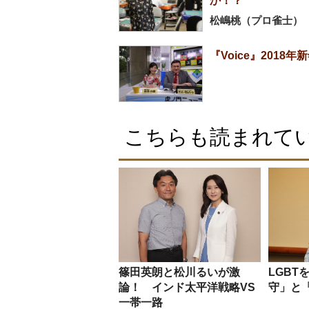
か！？
松嶋桃（プロ雀士）
『Voice』201
こちらも読まれて
篠田英朗と松川るいが激
LGBT
論！ インド太平洋戦略VS
守」と
一帯一路