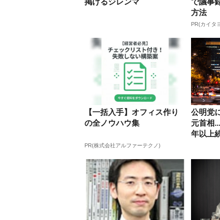
掲げるジレンマ
で議事
方法
PR(カイタヨ
【一括入手】オフィス作り
公明党
の全ノウハウ集
元首相.
年以上
PR(株式会社アルファーテクノ)