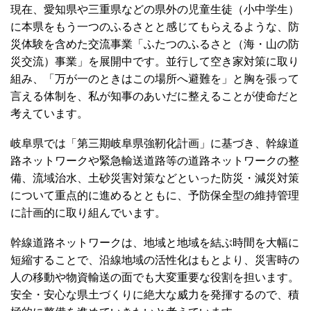
現在、愛知県や三重県などの県外の児童生徒（小中学生）
に本県をもう一つのふるさとと感じてもらえるような、防
災体験を含めた交流事業「ふたつのふるさと（海・山の防
災交流）事業」を展開中です。並行して空き家対策に取り
組み、「万が一のときはこの場所へ避難を」と胸を張って
言える体制を、私が知事のあいだに整えることが使命だと
考えています。
岐阜県では「第三期岐阜県強靭化計画」に基づき、幹線道
路ネットワークや緊急輸送道路等の道路ネットワークの整
備、流域治水、土砂災害対策などといった防災・減災対策
について重点的に進めるとともに、予防保全型の維持管理
に計画的に取り組んでいます。
幹線道路ネットワークは、地域と地域を結ぶ時間を大幅に
短縮することで、沿線地域の活性化はもとより、災害時の
人の移動や物資輸送の面でも大変重要な役割を担います。
安全・安心な県土づくりに絶大な威力を発揮するので、積