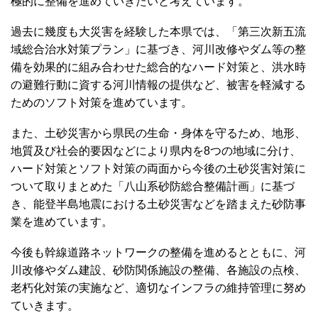
極的に整備を進めていきたいと考えています。
過去に幾度も大災害を経験した本県では、「第三次新五流
域総合治水対策プラン」に基づき、河川改修やダム等の整
備を効果的に組み合わせた総合的なハード対策と、洪水時
の避難行動に資する河川情報の提供など、被害を軽減する
ためのソフト対策を進めています。
また、土砂災害から県民の生命・身体を守るため、地形、
地質及び社会的要因などにより県内を8つの地域に分け、
ハード対策とソフト対策の両面から今後の土砂災害対策に
ついて取りまとめた「八山系砂防総合整備計画」に基づ
き、能登半島地震における土砂災害などを踏まえた砂防事
業を進めています。
今後も幹線道路ネットワークの整備を進めるとともに、河
川改修やダム建設、砂防関係施設の整備、各施設の点検、
老朽化対策の実施など、適切なインフラの維持管理に努め
ていきます。