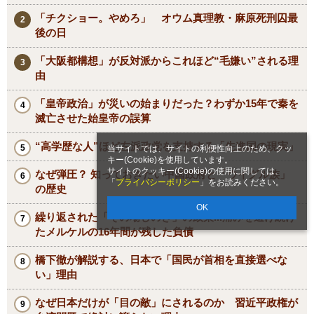
「チクショー。やめろ」 オウム真理教・麻原死刑囚最
後の日
「大阪都構想」が反対派からこれほど“毛嫌い”される理
由
「皇帝政治」が災いの始まりだった？わずか15年で秦を
滅亡させた始皇帝の誤算
“高学歴な人”ほど左派政党を支持する「先進国の現実」
当サイトでは、サイトの利便性向上のため、クッ
キー(Cookie)を使用しています。
サイトのクッキー(Cookie)の使用に関しては、
なぜ弾圧？ 知っておきたい中国政府と「ウイグル族」
「
プライバシーポリシー
」をお読みください。
の歴史
OK
繰り返された「その場しのぎ」の政策...痛みを避け続け
たメルケルの16年間が残した負債
橋下徹が解説する、日本で「国民が首相を直接選べな
い」理由
なぜ日本だけが「目の敵」にされるのか 習近平政権が