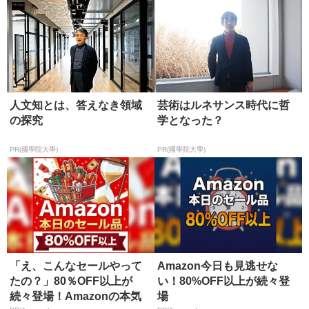
人文知とは、答えなき領域
芸術はルネサンス時代に哲
の探究
学となった？
PR(國學院大學)
PR(國學院大學)
「え、こんなセールやって
Amazon今日も見逃せな
たの？」80％OFF以上が
い！80%OFF以上が続々登
続々登場！Amazonの本気
場