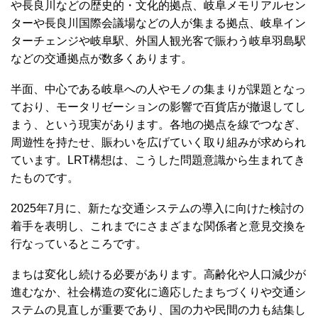
や長良川などの歴史的・文化的拠点、岐阜メモリアルセン
ターや長良川国際会議場などの人が集まる拠点、岐阜イン
ターチェンジや岐阜駅、外国人観光客で賑わう岐阜羽島駅
などの交通拠点が数多くあります。
半面、中心である岐阜への人やモノの集まりが課題となっ
ており、モータリゼーションの影響で百貨店が撤退してし
まう、という現実があります。各地の拠点を線でつなぎ、
周遊性を持たせ、賑わいを広げていく取り組みが求められ
ています。LRT構想は、こうした問題意識から生まれてき
たものです。
2025年7月に、新たな交通システムの導入に向けた検討の
着手を表明し、これまでにさまざまな関係者と意見交換を
行なっているところです。
まちは変化し続ける必要があります。高齢化や人口減少が
進むなか、社会構造の変化に適応したまちづくりや交通シ
ステムの見直しが重要であり、国の力や民間の力も結集し