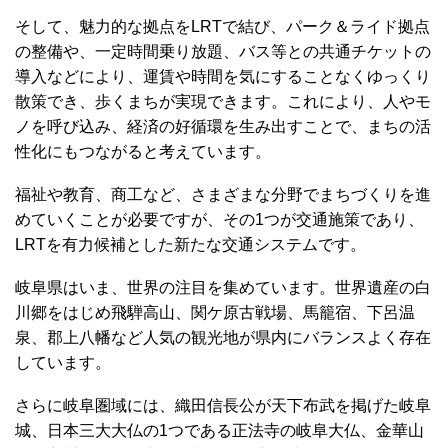
そして、魅力的な拠点をLRTで結び、パーク＆ライド拠点
の整備や、一定時間乗り放題、バス等との共通チケットの
導入などにより、運賃や時間を気にすることなくゆっくり
散策でき、歩くまちが実現できます。これにより、人やモ
ノを呼び込み、経済の好循環を生み出すことで、まちの活
性化にもつながると考えています。
福祉や教育、商工など、さまざまな分野でまちづくりを進
めていくことが必要ですが、その1つが交通施策であり、
LRTを有力候補とした新たな交通システムです。
岐阜県はいま、世界の注目を集めています。世界遺産の白
川郷をはじめ飛騨高山、関ケ原古戦場、馬籠宿、下呂温
泉、郡上八幡など人気の観光地が県内にバランスよく存在
しています。
さらに岐阜圏域には、織田信長公が天下布武を掲げた岐阜
城、日本三大大仏の1つである正法寺の岐阜大仏、金華山