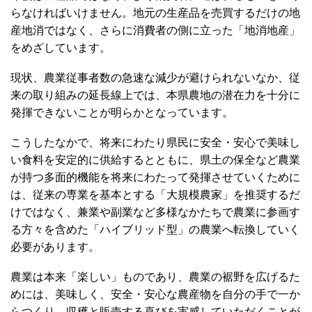
らなければいけません。地元の生産品を売買するだけの地
産地消ではなく、さらに消費者の側に立った「地消地産」
をめざしています。
現状、農業従事者数の急速な減少が避けられないなか、従
来の取り組みの延長線上では、本県農地の潜在力を十分に
発揮できないことが明らかとなっています。
こうしたなかで、将来にわたり県民に安全・安心で美味し
い食料を安定的に供給するとともに、県土の保全など農業
が持つ多面的機能を将来にわたって発揮させていくために
は、従来の専業を基本とする「大規模農家」を推奨するだ
けではなく、兼業や副業など多様なかたちで農業に参画す
る方々を含めた「ハイブリッド型」の農業へ転換していく
必要があります。
農業は本来「楽しい」ものであり、農業の裾野を広げるた
めには、美味しく、安全・安心な農産物を自分の手で一か
らつくり、収穫と販売する喜びを実感していただくことが