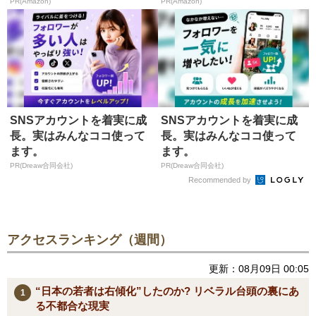
が...
PR(Amazon)
PR(Amazon)
SNSアカウントを着実に成
SNSアカウントを着実に成
長。実はみんなココ使って
長。実はみんなココ使って
ます。
ます。
PR(Dreaw合同会社)
PR(Dreaw合同会社)
Recommended by
アクセスランキング（週間）
更新：08月09日 00:05
“日本の若者は右傾化”したのか? リベラル台頭の裏にあ
る不都合な現実