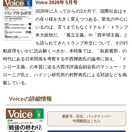
Voice 2026年 5月号
2026年に入ってからの3カ月で、国際社会はそ
の在り様を大きく変えつつある。変化の中心に
いるのは、言うまでもなくドナルド・トランプ
米大統領だ。「孤立主義」や「西半球主義」と
も語られてきたトランプ外交について、その行
動原理をいかに読み解くべきか。本特集では、「臥薪嘗胆」の
時代にある日米関係を考察する中西輝政氏の論考に加え、「ド
ンロー主義」の本質に迫る大西洋評議会副会長のマシュー・ク
ローニグ氏と、ハドソン研究所の村野将氏による対談などを掲
載している。
Voiceの詳細情報
最新号、目次、バックナンバー
年間購読はこちら