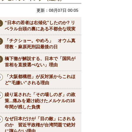
更新：08月07日 00:05
“日本の若者は右傾化”したのか? リ
ベラル台頭の裏にある不都合な現実
「チクショー。やめろ」 オウム真
理教・麻原死刑囚最後の日
橋下徹が解説する、日本で「国民が
首相を直接選べない」理由
「大阪都構想」が反対派からこれほ
ど“毛嫌い”される理由
繰り返された「その場しのぎ」の政
策...痛みを避け続けたメルケルの16
年間が残した負債
なぜ日本だけが「目の敵」にされる
のか 習近平政権が台湾問題で絶対
に譲らない理由