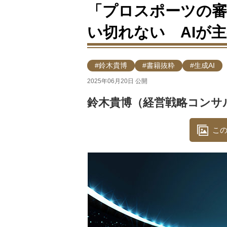
「プロスポーツの審
い切れない AIが
#鈴木貴博
#書籍抜粋
#生成AI
2025年06月20日 公開
鈴木貴博（経営戦略コンサ
この