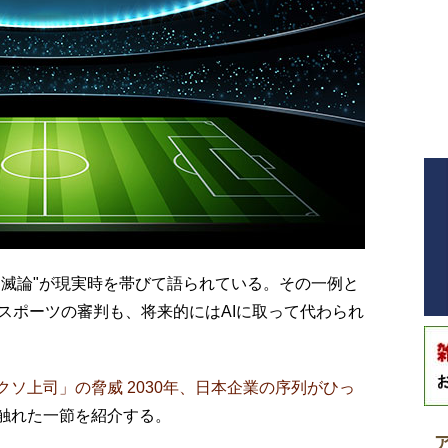
消滅論"が現実時を帯びて語られている。その一例と
スポーツの審判も、将来的にはAIに取って代わられ
Iクソ上司」の脅威 2030年、日本企業の序列がひっ
て触れた一節を紹介する。