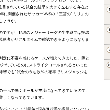
カーのVARやゴールラインテクノロジーのよう
に注目されている試合の結果を大きく左右する存在と
2年に開催されたサッカーＷ杯の「三笘の1ミリ」の
しょうか。
いのですが、野球のメジャーリーグの生中継では投球
、視聴者がリアルタイムで確認できるようにもなりま
判定に不審を感じるケースが増えてきました。際ど
い外れているのにストライクコールされるといった
球審でも1試合のうち数％の確率でミスジャッジを
の手元で動くボールが主流になってきているので、
難しくなってきています。
た方がいいという議論は現在進行系の課題となってい