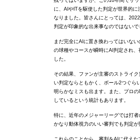
残ってはいますが、この10年間でサッ
に、AIやITを駆使した判定が世界的
なりました。皆さんにとっては、202
判定が印象的な出来事なのではないで
まだ完全にAIに置き換わってはいな
の球種やコースが瞬時にAI判定され
した。
その結果、ファンが主審のストライク
い判定ならともかく、ボール2つぐら
明らかなミスも出ます。また、プロの
しているという統計もあります。
特に、近年のメジャーリーグでは打者
かなり動体視力のいい審判でも判定が
これらのことから、審判をAIに代え