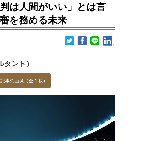
判は人間がいい」とは言
主審を務める未来
ルタント）
記事の画像（全 1 枚）