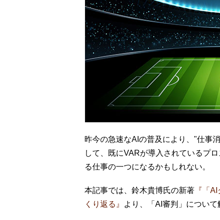
昨今の急速なAIの普及により、"仕事
して、既にVARが導入されているプロ
る仕事の一つになるかもしれない。
本記事では、鈴木貴博氏の新著
『「A
くり返る』
より、「AI審判」につい