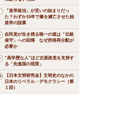
「皇帝政治」が災いの始まりだっ
た？わずか15年で秦を滅亡させた始
皇帝の誤算
自民党が生き残る唯一の道は「伝統
保守」への回帰 なぜ所得再分配が
必要か
“高学歴な人”ほど左派政党を支持す
る「先進国の現実」
【日本文明研究会】文明史のなかの
日本のリベラル・デモクラシー（第
１回）