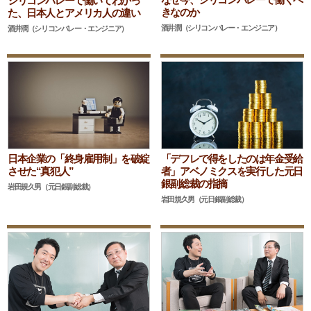
シリコンバレーで働いてわかっ
きなのか
た、日本人とアメリカ人の違い
酒井潤（シリコンバレー・エンジニア）
酒井潤（シリコンバレー・エンジニア）
日本企業の「終身雇用制」を破綻
「デフレで得をしたのは年金受給
させた“真犯人”
者」アベノミクスを実行した元日
銀副総裁の指摘
岩田規久男（元日銀副総裁）
岩田規久男（元日銀副総裁）