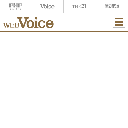
ME
NU