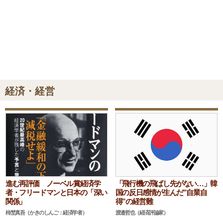
経済・経営
進む再評価 ノーベル賞経済学
「飛行機の飛ばし先がない…」韓
者・フリードマンと日本の「深い
国の反日感情が生んだ”自業自
関係」
得”の経営難
柿埜真吾（かきのしんご：経済学者）
渡邉哲也（経済評論家）