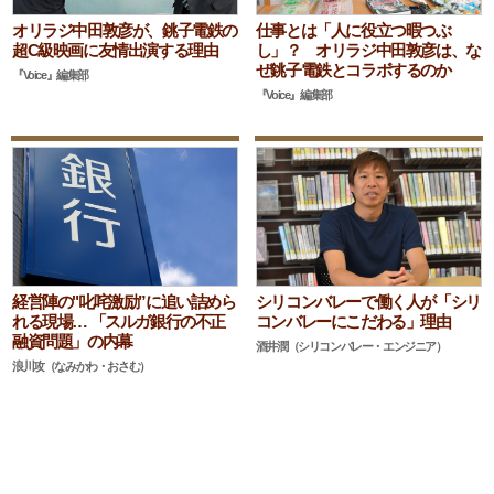
オリラジ中田敦彦が、銚子電鉄の
仕事とは「人に役立つ暇つぶ
超C級映画に友情出演する理由
し」？ オリラジ中田敦彦は、な
ぜ銚子電鉄とコラボするのか
『Voice』編集部
『Voice』編集部
経営陣の"叱咤激励”に追い詰めら
シリコンバレーで働く人が「シリ
れる現場… 「スルガ銀行の不正
コンバレーにこだわる」理由
融資問題」の内幕
酒井潤（シリコンバレー・エンジニア）
浪川攻（なみかわ・おさむ）