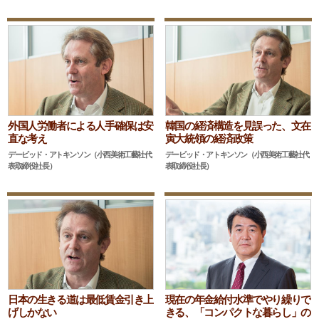
外国人労働者による人手確保は安
韓国の経済構造を見誤った、文在
直な考え
寅大統領の経済政策
デービッド・アトキンソン（小西美術工藝社代
デービッド・アトキンソン（小西美術工藝社代
表取締役社長）
表取締役社長）
日本の生きる道は最低賃金引き上
現在の年金給付水準でやり繰りで
げしかない
きる、「コンパクトな暮らし」の