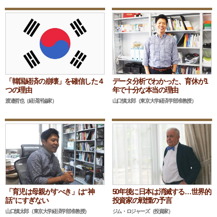
「韓国経済の崩壊」を確信した４
データ分析でわかった、育休が1
つの理由
年で十分な本当の理由
渡邉哲也（経済評論家）
山口慎太郎（東京大学経済学部准教授）
「育児は母親がすべき」は“神
50年後に日本は消滅する…世界的
話”にすぎない
投資家の戦慄の予言
山口慎太郎（東京大学経済学部准教授）
ジム・ロジャーズ（投資家）