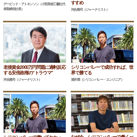
すすめ
デービッド・アトキンソン（小西美術工藝社代
表取締役社長）
河合雅司（ジャーナリスト）
シリコンバレーで成功すれば、世
老後資金2000万円問題に過剰反応
界で勝てる
する安倍政権の“トラウマ”
酒井潤（シリコンバレー・エンジニア）
河合雅司（ジャーナリスト）
なぜ今、シリコンバレーで働くべ