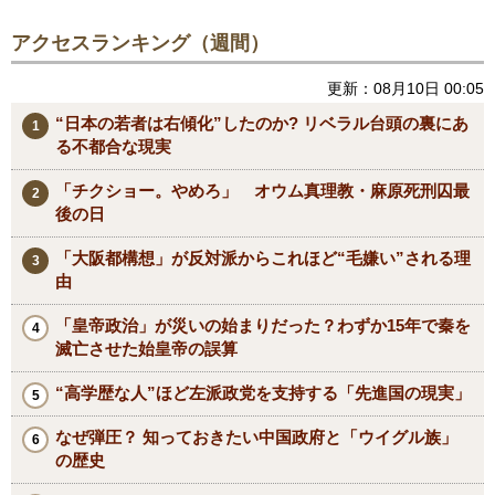
アクセスランキング（週間）
更新：08月10日 00:05
“日本の若者は右傾化”したのか? リベラル台頭の裏にあ
る不都合な現実
「チクショー。やめろ」 オウム真理教・麻原死刑囚最
後の日
「大阪都構想」が反対派からこれほど“毛嫌い”される理
由
「皇帝政治」が災いの始まりだった？わずか15年で秦を
滅亡させた始皇帝の誤算
“高学歴な人”ほど左派政党を支持する「先進国の現実」
なぜ弾圧？ 知っておきたい中国政府と「ウイグル族」
の歴史