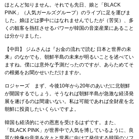
ほとんど知りません。それでも先日、娘と「BLACK
PINK」（人気ガールズグループ）のライブに足を運びま
した。娘ほどは夢中にはなれませんでしたが（苦笑）、多
くの観客を熱狂させるパワーが韓国の音楽産業にあること
は分かりました。
【中田】 ジムさんは『お金の流れで読む 日本と世界の未
来』のなかでも、朝鮮半島の未来が明るいことを述べてい
ますね。僕には意外な予測だったのですが、あらためてそ
の根拠をお聞かせいただけますか。
ロジャーズ まず、今後10年から20年のあいだに北朝鮮
が開国するでしょう。そうなれば朝鮮半島が急激な経済発
展を遂げるのは間違いない。私は可能であれば全財産を北
朝鮮に投資したいくらいですよ。
韓国も経済的にその恩恵を受けるはずです。また、
「BLACK PINK」が世界中で人気を博しているように、良
質な映像や音楽を次々と世界に向けて発信する韓国のソフ