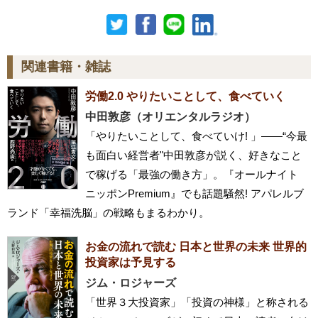
関連書籍・雑誌
労働2.0 やりたいことして、食べていく
中田敦彦（オリエンタルラジオ）
「やりたいことして、食べていけ! 」――“今最
も面白い経営者"中田敦彦が説く、好きなこと
で稼げる「最強の働き方」。『オールナイト
ニッポンPremium』でも話題騒然! アパレルブ
ランド「幸福洗脳」の戦略もまるわかり。
お金の流れで読む 日本と世界の未来 世界的
投資家は予見する
ジム・ロジャーズ
「世界３大投資家」「投資の神様」と称される