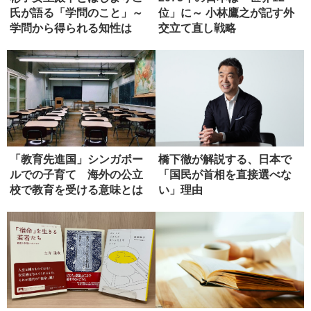
氏が語る「学問のこと」～
位」に～ 小林鷹之が記す外
学問から得られる知性は
交立て直し戦略
「国の財産...
「教育先進国」シンガポー
橋下徹が解説する、日本で
ルでの子育て 海外の公立
「国民が首相を直接選べな
校で教育を受ける意味とは
い」理由