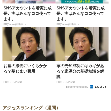
SNSアカウントを着実に成
SNSアカウントを着実に成
長。実はみんなココ使って
長。実はみんなココ使って
ます。
ます。
PR(Dreaw合同会社)
PR(Dreaw合同会社)
お墓の撤去にいくらかか
家の売却成功にはカギがあ
る？墓じまい費用
る？家処分の基礎知識を解
説
PR(くらしの話題)
PR(くらしの話題)
Recommended by
アクセスランキング（週間）