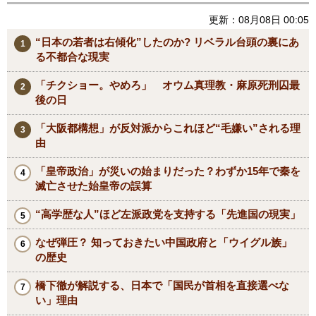
更新：08月08日 00:05
“日本の若者は右傾化”したのか? リベラル台頭の裏にあ
る不都合な現実
「チクショー。やめろ」 オウム真理教・麻原死刑囚最
後の日
「大阪都構想」が反対派からこれほど“毛嫌い”される理
由
「皇帝政治」が災いの始まりだった？わずか15年で秦を
滅亡させた始皇帝の誤算
“高学歴な人”ほど左派政党を支持する「先進国の現実」
なぜ弾圧？ 知っておきたい中国政府と「ウイグル族」
の歴史
橋下徹が解説する、日本で「国民が首相を直接選べな
い」理由