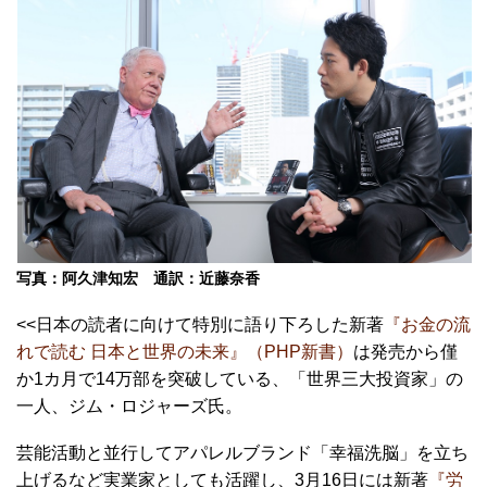
写真：阿久津知宏 通訳：近藤奈香
<<日本の読者に向けて特別に語り下ろした新著
『お金の流
れで読む 日本と世界の未来』（PHP新書）
は発売から僅
か1カ月で14万部を突破している、「世界三大投資家」の
一人、ジム・ロジャーズ氏。
芸能活動と並行してアパレルブランド「幸福洗脳」を立ち
上げるなど実業家としても活躍し、3月16日には新著
『労