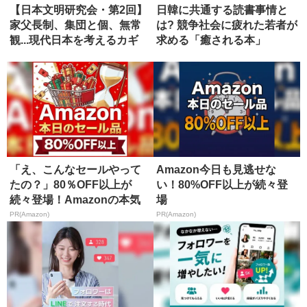
【日本文明研究会・第2回】
日韓に共通する読書事情と
家父長制、集団と個、無常
は? 競争社会に疲れた若者が
観...現代日本を考えるカギ
求める「癒される本」
と...
「え、こんなセールやって
Amazon今日も見逃せな
たの？」80％OFF以上が
い！80%OFF以上が続々登
続々登場！Amazonの本気
場
が...
PR(Amazon)
PR(Amazon)