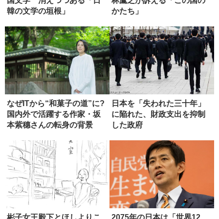
国文学 消えつつある「日
林鷹之が訴える「この国の
韓の文学の垣根」
かたち」
なぜITから“和菓子の道”に?
日本を「失われた三十年」
国内外で活躍する作家・坂
に陥れた、財政支出を抑制
本紫穗さんの転身の背景
した政府
彬子女王殿下とほしよりこ
2075年の日本は「世界12