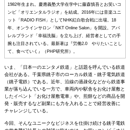
1982年生まれ。慶應義塾大学在学中に藤森慎吾とお笑いコ
ンビ「オリエンタルラジオ」を結成。2016年には音楽ユニ
ット「RADIO FISH」としてNHK紅白歌合戦に出場。18
年、オンラインサロン「NKT Online Salon」を開設。アパ
レルブランド「幸福洗脳」を立ち上げ、経営者としての手
腕も注目されている。最新著は『労働2.0 やりたいことし
て、食べていく』（PHP研究所）。
いま、「日本一のエンタメ鉄道」と話題を呼んでいる鉄道
会社がある。千葉県銚子市のローカル鉄道・銚子電気鉄道
（銚子電鉄）である。近年、沿線の過疎化などから鉄道事
業が落ち込んでいる一方で、車両内や駅舎をお化け屋敷と
したイベント「お化け屋敷電車」や、煎餅などの商品を開
発・販売するなど副業にも力を入れることで経営改善に
チャレンジしている。
今回、そんなユニークなビジネスを仕掛け続ける銚子電鉄