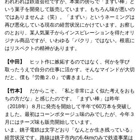
われわれは鉄道会社ですが、本業の傍らで「まずい棒」と
いう菓子を開発して販売しています。もちろん味が悪いの
ではありませんよ（笑）。「まずい」というネーミングは
再び悪化している現在の経営状況にかけています。お察し
のとおり、某人気菓子からインスピレーションを得たオリ
ジナル商品ですが、いわゆる「パクリ」ではない。根底に
はリスペクトの精神があります。
【中田】
ヒット作に嫉妬するのではなく、何かを学び
取ったうえで自分の仕事に活かす。そんなマインドが大切
だと、僕も『労働２.０』で書きました。
【竹本】
だからこそ、「私と非常によく似た考えをおも
ちの方だな」と感じたのです。「まずい棒」は昨年
（2018年）８月に発売を開始して半年で60万本を突破し
ました。最初はコーンポタージュ味のみでしたが、今年３
月にはチーズ味も販売開始しています。
いま、銚子電鉄は文字どおり「なんとか生き残っている」
経営状況です。路線は銚子市内の6.4kmのみで鉄道事業は