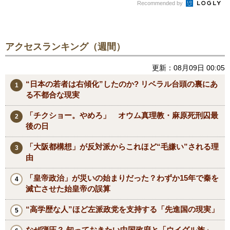
Recommended by
アクセスランキング（週間）
更新：08月09日 00:05
“日本の若者は右傾化”したのか? リベラル台頭の裏にあ
る不都合な現実
「チクショー。やめろ」 オウム真理教・麻原死刑囚最
後の日
「大阪都構想」が反対派からこれほど“毛嫌い”される理
由
「皇帝政治」が災いの始まりだった？わずか15年で秦を
滅亡させた始皇帝の誤算
“高学歴な人”ほど左派政党を支持する「先進国の現実」
なぜ弾圧？ 知っておきたい中国政府と「ウイグル族」