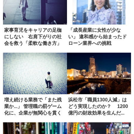
家事育児をキャリアの足枷
「成長産業に女性が少な
にしない 右肩下がりの社
い」 違和感から始まったド
会を救う「柔軟な働き方」
ローン業界への挑戦
増え続ける業務で「また残
浜松市「職員1300人減」は
業か...」 管理職の罰ゲーム
どう実現したのか？ 1200
化に、企業が無関心を貫く
億円の財政効果を生んだ...
ワ...