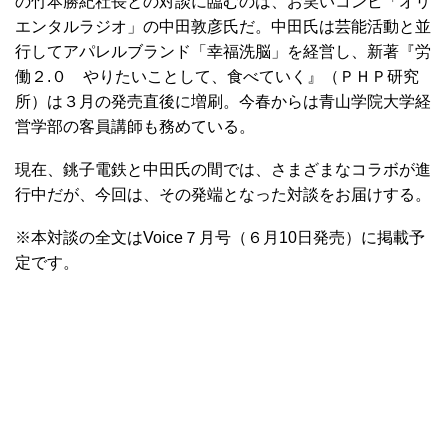
の竹本勝紀社長との対談に臨むのは、お笑いコンビ「オリ
エンタルラジオ」の中田敦彦氏だ。中田氏は芸能活動と並
行してアパレルブランド「幸福洗脳」を経営し、新著『労
働２.０ やりたいことして、食べていく』（ＰＨＰ研究
所）は３月の発売直後に増刷。今春からは青山学院大学経
営学部の客員講師も務めている。
現在、銚子電鉄と中田氏の間では、さまざまなコラボが進
行中だが、今回は、その発端となった対談をお届けする。
※本対談の全文はVoice７月号（６月10日発売）に掲載予
定です。