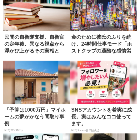
民間の自衛隊支援、自衛官
金のために彼氏のふりを続
の定年後、異なる視点から
け、24時間仕事モード「ホ
浮かび上がるその実相と
ストクラブの過酷な感情労
は？【書評...
働」
「予算は1000万円」マイホ
SNSアカウントを着実に成
ームの夢がかなう間取り事
長。実はみんなココ使って
例
ます。
PR(ROOMS)
PR(Dreaw合同会社)