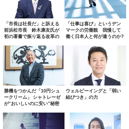
「市長は社長だ」と訴える
「仕事は喜び」というデン
前浜松市長 鈴木康友氏が
マークの労働観 我慢して
初の著書で振り返る改革の
働く日本人と何が違うのか?
軌跡
勝機をつかんだ「10円シュ
ウェルビーイングと「弱い
ークリーム」 シャトレーゼ
結びつき」の力
が“おいしいのに安い”秘密