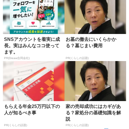
SNSアカウントを着実に成
お墓の撤去にいくらかか
長。実はみんなココ使って
る？墓じまい費用
ます。
PR(Dreaw合同会社)
PR(くらしの話題)
もらえる年金25万円以下の
家の売却成功にはカギがあ
人が知るべき事
る？家処分の基礎知識を解
説
PR(くらしの話題)
PR(くらしの話題)