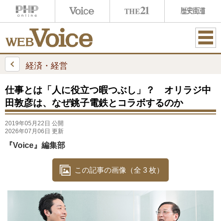
ME
NU
経済・経営
仕事とは「人に役立つ暇つぶし」？ オリラジ中
田敦彦は、なぜ銚子電鉄とコラボするのか
2019年05月22日 公開
2026年07月06日 更新
『Voice』編集部
この記事の画像（全 3 枚）