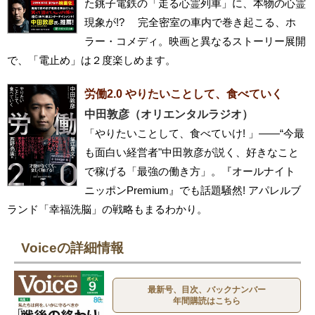
た銚子電鉄の「走る心霊列車」に、本物の心霊
現象が!? 完全密室の車内で巻き起こる、ホ
ラー・コメディ。映画と異なるストーリー展開
で、「電止め」は２度楽しめます。
労働2.0 やりたいことして、食べていく
中田敦彦（オリエンタルラジオ）
「やりたいことして、食べていけ! 」――“今最
も面白い経営者"中田敦彦が説く、好きなこと
で稼げる「最強の働き方」。『オールナイト
ニッポンPremium』でも話題騒然! アパレルブ
ランド「幸福洗脳」の戦略もまるわかり。
Voiceの詳細情報
最新号、目次、バックナンバー
年間購読はこちら