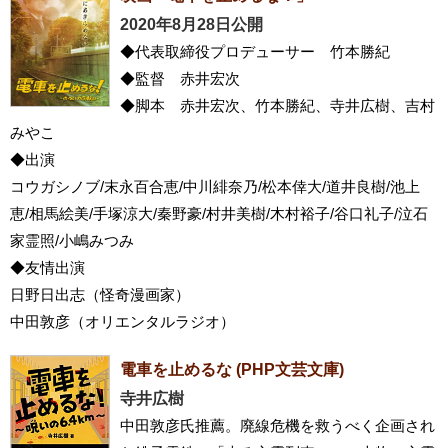
2020年8月28日公開
◆代表取締役プロデューサー 竹本勝紀
◆監督 赤井宏次
◆脚本 赤井宏次、竹本勝紀、寺井広樹、吉村
みやこ
◆出演
コウガシノブ/末永百合恵/中川緋奈乃/松本倖大/道井良樹/池上
恵/相馬絵美/手塚涼大/秦野豪/村井美樹/木村裕子/谷口礼子/泣石
家霊照/小嶋みつみ
◆友情出演
日野日出志（怪奇漫画家）
中田敦彦（オリエンタルラジオ）
電車を止めるな (PHP文芸文庫)
寺井広樹
中田敦彦氏推薦。廃線危機を救うべく企画され