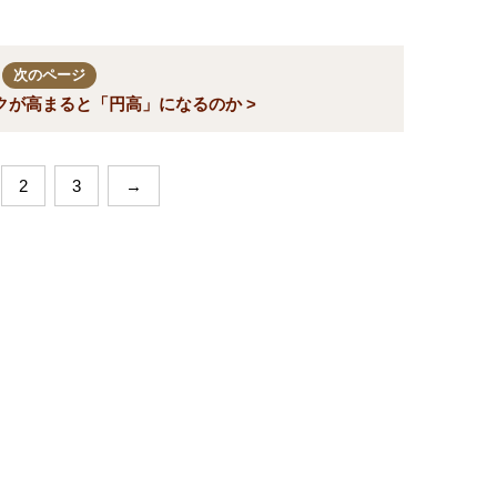
次のページ
クが高まると「円高」になるのか >
2
3
→