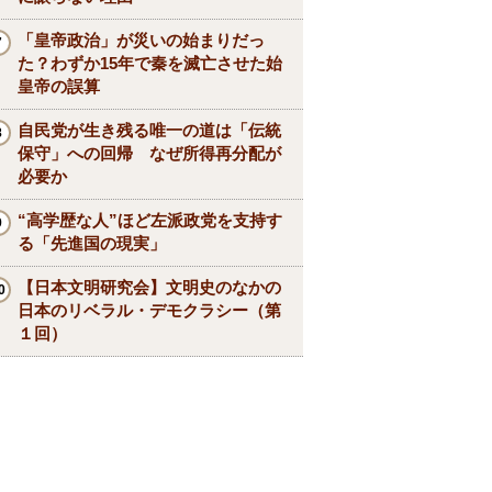
「皇帝政治」が災いの始まりだっ
た？わずか15年で秦を滅亡させた始
皇帝の誤算
自民党が生き残る唯一の道は「伝統
保守」への回帰 なぜ所得再分配が
必要か
“高学歴な人”ほど左派政党を支持す
る「先進国の現実」
【日本文明研究会】文明史のなかの
日本のリベラル・デモクラシー（第
１回）