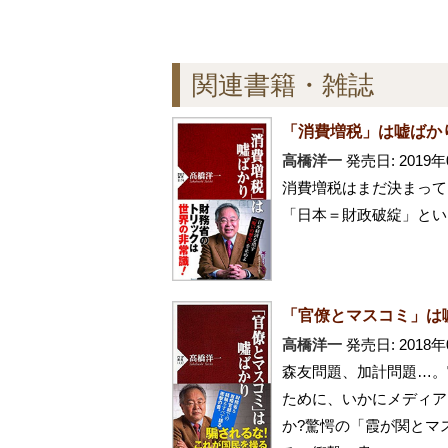
関連書籍・雑誌
「消費増税」は嘘ばか
高橋洋一
発売日: 2019年
消費増税はまだ決まって
「日本＝財政破綻」とい
「官僚とマスコミ」は噓ば
高橋洋一
発売日: 2018年
森友問題、加計問題…。
ために、いかにメディア
か?驚愕の「霞が関とマ