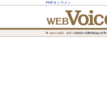
PHPオンライン
Voice
»
経済・経営
» 財務省の消費増税論は世界