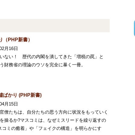
り（PHP新書）
02月16日
いない！ 歴代の内閣を潰してきた「増税の罠」と
う財務省の理論のウソを完全に暴く一冊。
かり (PHP新書)
04月15日
官僚たちは、自分たちの思う方向に状況をもっていく
を操るか?マスコミは、なぜミスリードを繰り返すの
スコミの癒着」や「フェイクの構造」を明らかにす