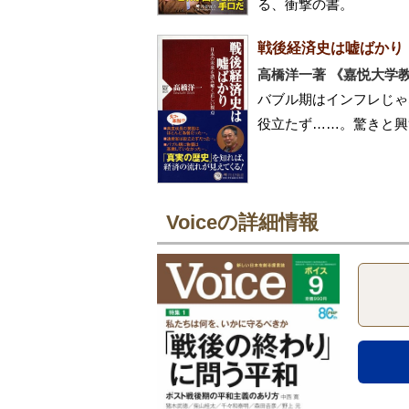
る、衝撃の書。
戦後経済史は嘘ばかり
高橋洋一著 《嘉悦大学
バブル期はインフレじゃ
役立たず……。驚きと興
Voiceの詳細情報