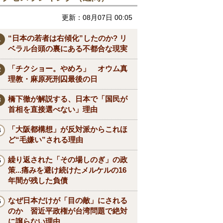
更新：08月07日 00:05
“日本の若者は右傾化”したのか? リ
ベラル台頭の裏にある不都合な現実
「チクショー。やめろ」 オウム真
理教・麻原死刑囚最後の日
橋下徹が解説する、日本で「国民が
首相を直接選べない」理由
「大阪都構想」が反対派からこれほ
ど“毛嫌い”される理由
繰り返された「その場しのぎ」の政
策...痛みを避け続けたメルケルの16
年間が残した負債
なぜ日本だけが「目の敵」にされる
のか 習近平政権が台湾問題で絶対
に譲らない理由