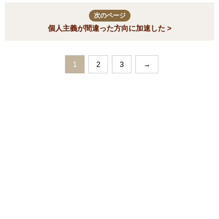
次のページ
個人主義が間違った方向に加速した >
1
2
3
→