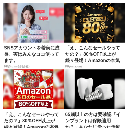
SNSアカウントを着実に成
「え、こんなセールやって
長。実はみんなココ使って
たの？」80％OFF以上が
ます。
続々登場！Amazonの本気
が...
PR(Dreaw合同会社)
PR(Amazon)
「え、こんなセールやって
65歳以上の方は要確認「イ
たの？」80％OFF以上が
ンプラントは保険適用
続々登場！Amazonの本気
か？」あなたに沿った治療