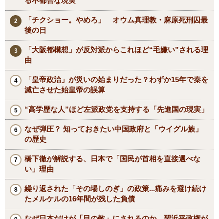
る不都合な現実
「チクショー。やめろ」 オウム真理教・麻原死刑囚最
後の日
「大阪都構想」が反対派からこれほど“毛嫌い”される理
由
「皇帝政治」が災いの始まりだった？わずか15年で秦を
滅亡させた始皇帝の誤算
“高学歴な人”ほど左派政党を支持する「先進国の現実」
なぜ弾圧？ 知っておきたい中国政府と「ウイグル族」
の歴史
橋下徹が解説する、日本で「国民が首相を直接選べな
い」理由
繰り返された「その場しのぎ」の政策...痛みを避け続け
たメルケルの16年間が残した負債
なぜ日本だけが「目の敵」にされるのか 習近平政権が