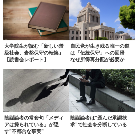
大学院生が読む「新しい階
自民党が生き残る唯一の道
級社会、岩盤保守の転換」
は「伝統保守」への回帰
【読書会レポート】
なぜ所得再分配が必要か
陰謀論者の常套句「メディ
陰謀論者は“歪んだ承認欲
アは操られている」が隠
求”で社会を分断している
す”不都合な事実”