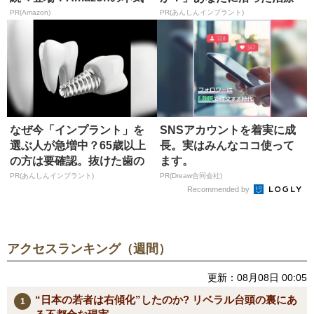
が...
法や費用を...
PR(Amazon)
PR(あんしんインプラント)
なぜ今「インプラント」を
SNSアカウントを着実に成
選ぶ人が急増中？65歳以上
長。実はみんなココ使って
の方は要確認。抜けた歯の
ます。
放置は...
PR(あんしんインプラント)
PR(Dreaw合同会社)
Recommended by
アクセスランキング（週間）
更新：08月08日 00:05
“日本の若者は右傾化”したのか? リベラル台頭の裏にあ