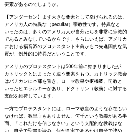
要素があるのでしょうか。
【アンダーセン】まず大きな要素として挙げられるのは、
アメリカ人の特異な（peculiar）宗教性です。特異なと
いったのは、多くのアメリカ人が自分たちを非常に宗教的
であるとみなしているからです。さらにいえば、アメリカ
における福音派のプロテスタント主義がもつ先進国的な気
質が、例外的に特異だということです。
アメリカのプロテスタントは500年前に始まりましたが、
カトリックとはまったく違う要素をもつ。カトリック教会
はバチカンに本部を置き、ローマ教皇や枢機卿、司教と
いったヒエラルキーがあり、ドクトリン（教義）に対する
支配を維持しています。
一方でプロテスタントには、ローマ教皇のような存在もい
なければ、教皇庁もありません。何千という教義がある半
面、「これだけを信じなさい」という支配的な教義はな
い。自分で聖書を読み、何が真実であるかは自分で決め