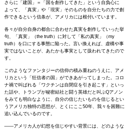
さらに「建国」＝「国を創作してきた」という自負心に
よって、「真実」や「現実」そのものを自分たちの力で創
作できるという信条が、アメリカには根付いています。
各々が自分自身の都合に合わせた真実を創作していった挙
句、「真実」（the truth）に対して「私の真実」（my
truth）を口にする事態に陥った。言い換えれば、虚構や事
実ではないことが、あたかも事実として扱われてきたので
す。
このようなファンタジーの信仰の積み重ねのうえに、アメ
リカという「狂信者の国」ができあがってしまった。コロ
ナ禍で叫ばれる「ワクチンは自閉症を引き起こす」といっ
た話や、トランプが秘密結社と闘う英雄だと叫ぶQアノン
をみても明白なように、自分の信じたいものを信じるとい
うアメリカ独特の思想が、とくにここ50年、我々を困難に
追い込んでいるのです。
――アメリカ人が幻想を信じやすい背景には、どのような