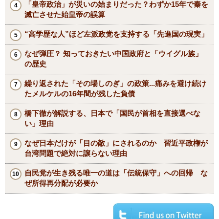
「皇帝政治」が災いの始まりだった？わずか15年で秦を
滅亡させた始皇帝の誤算
“高学歴な人”ほど左派政党を支持する「先進国の現実」
なぜ弾圧？ 知っておきたい中国政府と「ウイグル族」
の歴史
繰り返された「その場しのぎ」の政策...痛みを避け続け
たメルケルの16年間が残した負債
橋下徹が解説する、日本で「国民が首相を直接選べな
い」理由
なぜ日本だけが「目の敵」にされるのか 習近平政権が
台湾問題で絶対に譲らない理由
自民党が生き残る唯一の道は「伝統保守」への回帰 な
ぜ所得再分配が必要か