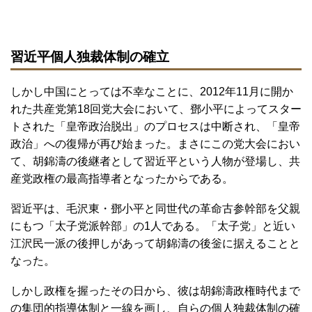
習近平個人独裁体制の確立
しかし中国にとっては不幸なことに、2012年11月に開か
れた共産党第18回党大会において、鄧小平によってスター
トされた「皇帝政治脱出」のプロセスは中断され、「皇帝
政治」への復帰が再び始まった。まさにこの党大会におい
て、胡錦濤の後継者として習近平という人物が登場し、共
産党政権の最高指導者となったからである。
習近平は、毛沢東・鄧小平と同世代の革命古参幹部を父親
にもつ「太子党派幹部」の1人である。「太子党」と近い
江沢民一派の後押しがあって胡錦濤の後釡に据えることと
なった。
しかし政権を握ったその日から、彼は胡錦濤政権時代まで
の集団的指導体制と一線を画し、自らの個人独裁体制の確