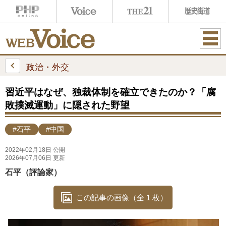
ME
NU
政治・外交
習近平はなぜ、独裁体制を確立できたのか？「腐
敗撲滅運動」に隠された野望
#石平
#中国
2022年02月18日 公開
2026年07月06日 更新
石平（評論家）
この記事の画像（全 1 枚）