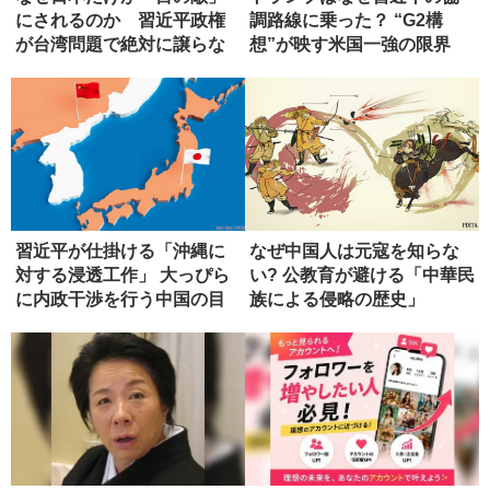
にされるのか 習近平政権
調路線に乗った？ “G2構
が台湾問題で絶対に譲らな
想”が映す米国一強の限界
い理由
習近平が仕掛ける「沖縄に
なぜ中国人は元寇を知らな
対する浸透工作」 大っぴら
い? 公教育が避ける「中華民
に内政干渉を行う中国の目
族による侵略の歴史」
論見