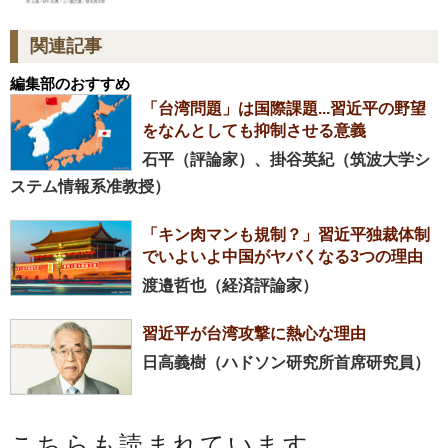
関連記事
編集部のおすすめ
「台湾問題」は国際課題...習近平の野望
をなんとしても抑制させる意義
石平（評論家）、掛谷英紀（筑波大学シ
ステム情報系准教授）
「キン肉マンも規制？」習近平独裁体制
でいよいよ中国がヤバくなる3つの理由
渡邉哲也（経済評論家）
習近平が台湾攻撃に熱心な理由
日高義樹（ハドソン研究所首席研究員）
こちらも読まれています