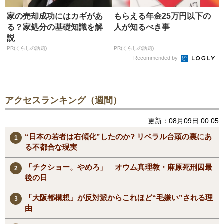
家の売却成功にはカギがあ
もらえる年金25万円以下の
る？家処分の基礎知識を解
人が知るべき事
説
PR(くらしの話題)
PR(くらしの話題)
Recommended by
アクセスランキング（週間）
更新：08月09日 00:05
“日本の若者は右傾化”したのか? リベラル台頭の裏にあ
る不都合な現実
「チクショー。やめろ」 オウム真理教・麻原死刑囚最
後の日
「大阪都構想」が反対派からこれほど“毛嫌い”される理
由