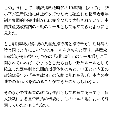
このようにして、胡錦濤政権時代の10年間においては、鄧
小平が皇帝政治に終止符を打つために確立した指導者定年
制と集団的指導体制がほぼ完全な形で実行されていて、中
国共産党政権内の不動のルールとして確立できたようにも
見えた。
もし胡錦濤政権以後の共産党指導者と指導部が、胡錦濤の
時と同じようにこの2つのルールをきちんと守り、共産党
の政治がその後いくつかの「2期10年」のルール通りに展
開されていれば、ひょっとしたら新しい政治ルールとして
確立した定年制と集団的指導体制のもと、中国という国の
政治は長年の「皇帝政治」の伝統に別れを告げ、本当の意
味での近代化を始めることができたのかもしれない。
そのなかで共産党の政治は依然として独裁であっても、個
人独裁による皇帝政治の伝統は、この中国の地において終
焉していたかもしれない。