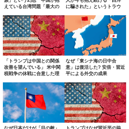
族」という幻想 中国が抱
人が今も抱え続ける「西洋
えている台湾問題「最大の
に騙された」というトラウ
弱点」
マ
「トランプは中国との関係
なぜ「東シナ海の日中合
改善を望んでいる」 米中関
意」は復活した? 安倍・習近
税戦争の休戦に合意した理
平による外交の成果
由
なぜ日本だけが「目の敵」
トランプはなぜ習近平の協