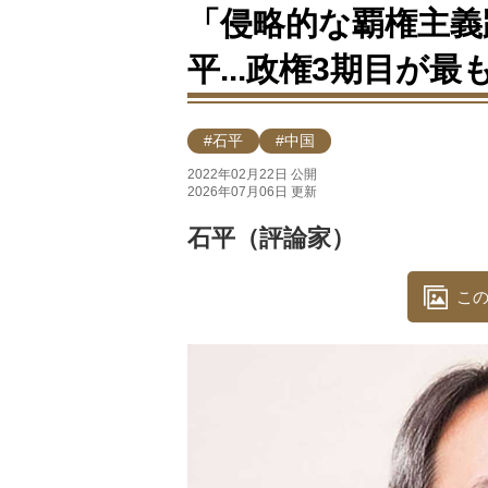
「侵略的な覇権主義
平...政権3期目が
#石平
#中国
2022年02月22日 公開
2026年07月06日 更新
石平（評論家）
この