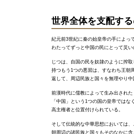
世界全体を支配する
紀元前3世紀に秦の始皇帝の手によっ
わたってずっと中国の民にとって災い
じつは、自国の民を奴隷のように搾取
持つもう1つの悪習は、すなわち王朝
返して、周辺民族と国々を無理やり中
前漢時代に儒教によって生み出された
「中国」という1つの国の皇帝ではな
高主権者と位置付けられている。
そして伝統的な中華思想においては、
朝周辺の諸民族と国々もそのなかに含