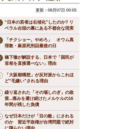
更新：08月07日 00:05
“日本の若者は右傾化”したのか? リ
ベラル台頭の裏にある不都合な現実
「チクショー。やめろ」 オウム真
理教・麻原死刑囚最後の日
橋下徹が解説する、日本で「国民が
首相を直接選べない」理由
「大阪都構想」が反対派からこれほ
ど“毛嫌い”される理由
繰り返された「その場しのぎ」の政
策...痛みを避け続けたメルケルの16
年間が残した負債
なぜ日本だけが「目の敵」にされる
のか 習近平政権が台湾問題で絶対
に譲らない理由