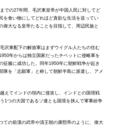
るまでの27年間、毛沢東皇帝が中国人民に対してど
民を食い物にしてどれほど貪欲な生活を送ってい
の偉大なる皇帝たることを目指して、周辺民族と
、毛沢東配下の解放軍はまずウイグル人たちの住む
950年からは独立国家だったチベットに侵略軍を
征服に成功した。同年1950年に朝鮮戦争が起き
部隊を「志願軍」と称して朝鮮半島に派遣し、アメ
を越えてインドの領内に侵攻し、インドとの国境戦
もう1つの大国であるソ連とも国境を挟んで軍事紛争
つての前漢の武帝や清王朝の康熙帝のように、偉大