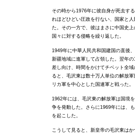
その時から1976年に彼自身が死去す
れほどひどい圧政を行ない、国家と人
た。その一方で、彼はまさに中国史上
国々に対する侵略を繰り返した。
1949年に中華人民共和国建国の直後
新疆地域に進軍して占領した。翌年の1
差し向け、時間をかけてチベット全域の
ると、毛沢東は数十万人単位の解放軍
リカ軍を中心とした国連軍と戦った。
1962年には、毛沢東の解放軍は国境
争を発動した。さらに1969年には、
を起こした。
こうして見ると、新皇帝の毛沢東はか