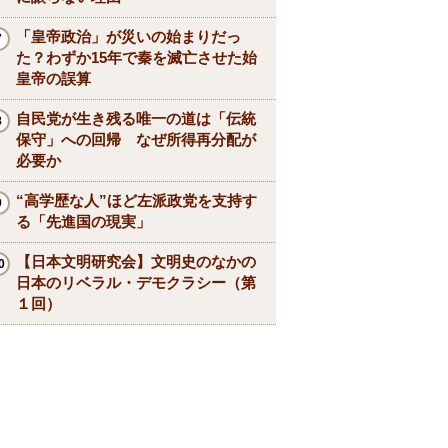
「皇帝政治」が災いの始まりだっ
た？わずか15年で秦を滅亡させた始
皇帝の誤算
自民党が生き残る唯一の道は「伝統
保守」への回帰 なぜ所得再分配が
必要か
“高学歴な人”ほど左派政党を支持す
る「先進国の現実」
【日本文明研究会】文明史のなかの
日本のリベラル・デモクラシー（第
１回）