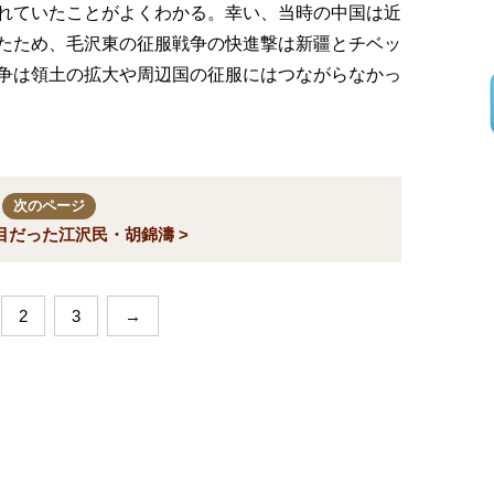
れていたことがよくわかる。幸い、当時の中国は近
たため、毛沢東の征服戦争の快進撃は新疆とチベッ
争は領土の拡大や周辺国の征服にはつながらなかっ
次のページ
目だった江沢民・胡錦濤 >
2
3
→