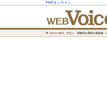
PHPオンライン
Voice
»
政治・外交
» 「侵略的な覇権主義路線」