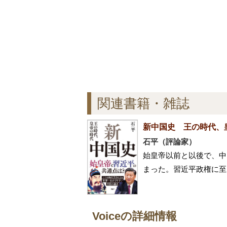
関連書籍・雑誌
新中国史 王の時代、
石平（評論家）
始皇帝以前と以後で、中
まった。習近平政権に至
Voiceの詳細情報