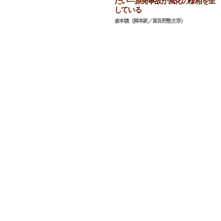
たい―原発事故が風化の様相を呈
している
倉本聰（脚本家／富良野塾主宰）