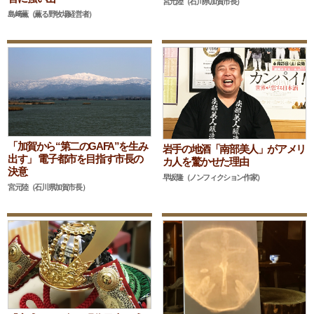
宮元陸（石川県加賀市長）
島﨑薫（薫る野牧場経営者）
「加賀から“第二のGAFA”を生み
岩手の地酒「南部美人」がアメリ
出す」 電子都市を目指す市長の
カ人を驚かせた理由
決意
早坂隆（ノンフィクション作家）
宮元陸（石川県加賀市長）