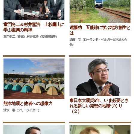
童門冬二＆村井嘉浩 上杉鷹山に
遠藤功 五能線に学ぶ地方創生と
学ぶ復興の精神
は
童門冬二（作家）,村井嘉浩（宮城県知事）
遠藤 功（ローランド・ベルガー日本法人会
長）
東日本大震災5年、いま必要とさ
熊本地震と他者への想像力
れる新しい発想の地域づくり
清水 泰（フリーライター）
（２）