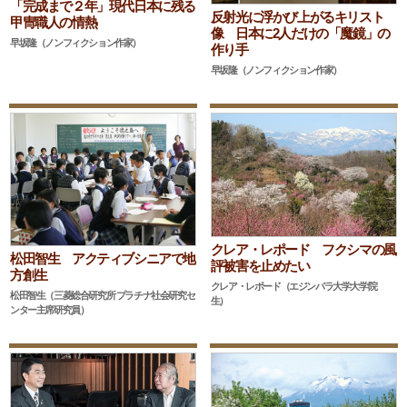
「完成まで２年」現代日本に残る
反射光に浮かび上がるキリスト
甲冑職人の情熱
像 日本に2人だけの「魔鏡」の
早坂隆（ノンフィクション作家）
作り手
早坂隆（ノンフィクション作家）
クレア・レポード フクシマの風
松田智生 アクティブシニアで地
評被害を止めたい
方創生
クレア・レポード（エジンバラ大学大学院
松田智生（三菱総合研究所 プラチナ社会研究セ
生）
ンター主席研究員）