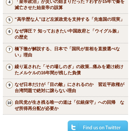
「皇帝政治」が災いの始まりだった？わずか15年で秦を
滅亡させた始皇帝の誤算
“高学歴な人”ほど左派政党を支持する「先進国の現実」
なぜ弾圧？ 知っておきたい中国政府と「ウイグル族」
の歴史
橋下徹が解説する、日本で「国民が首相を直接選べな
い」理由
繰り返された「その場しのぎ」の政策...痛みを避け続け
たメルケルの16年間が残した負債
なぜ日本だけが「目の敵」にされるのか 習近平政権が
台湾問題で絶対に譲らない理由
自民党が生き残る唯一の道は「伝統保守」への回帰 な
ぜ所得再分配が必要か