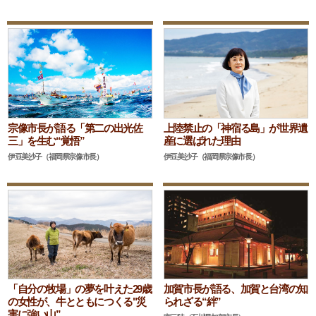
宗像市長が語る「第二の出光佐
上陸禁止の「神宿る島」が世界遺
三」を生む“覚悟”
産に選ばれた理由
伊豆美沙子（福岡県宗像市長）
伊豆美沙子（福岡県宗像市長）
「自分の牧場」の夢を叶えた29歳
加賀市長が語る、加賀と台湾の知
の女性が、牛とともにつくる"災
られざる“絆”
害に強い山”