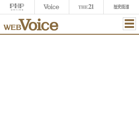
ME
NU