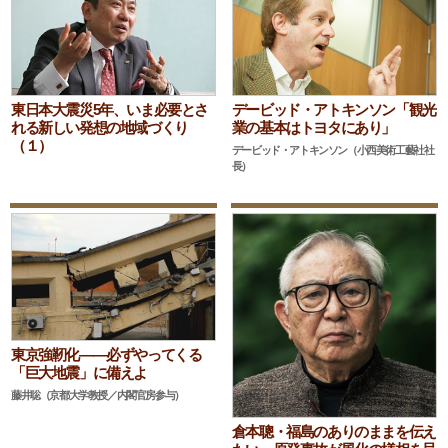
東日本大震災5年、いま必要とさ
デービッド・アトキンソン「観光
れる新しい発想の地域づくり
業の基本はトヨタにあり」
（１）
デービッド・アトキンソン（小西美術工藝社社
長）
東京強靭化――必ずやってくる
「巨大地震」に備えよ
藤井聡（京都大学教授／内閣官房参与）
倉本聰・福島のありのままを伝え