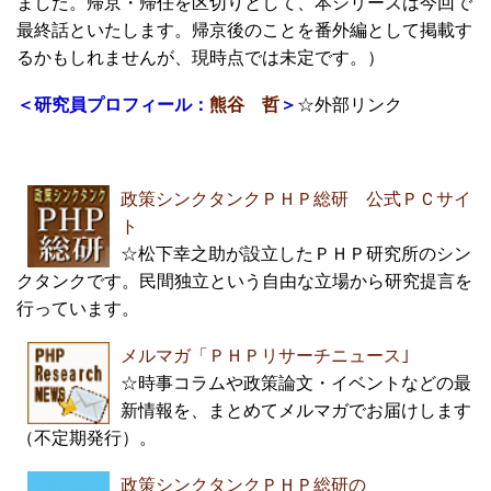
ました。帰京・帰任を区切りとして、本シリーズは今回で
最終話といたします。帰京後のことを番外編として掲載す
るかもしれませんが、現時点では未定です。）
＜
研究員プロフィール：
熊谷 哲
＞
☆外部リンク
政策シンクタンクＰＨＰ総研 公式ＰＣサイ
ト
☆松下幸之助が設立したＰＨＰ研究所のシン
クタンクです。民間独立という自由な立場から研究提言を
行っています。
メルマガ「ＰＨＰリサーチニュース｣
☆時事コラムや政策論文・イベントなどの最
新情報を、まとめてメルマガでお届けします
（不定期発行）。
政策シンクタンクＰＨＰ総研の