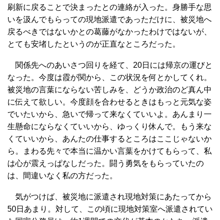
刷新に戻ることで決まったとの連絡が入った。身勝手な思
いを汲んでもらっての現地派遣であっただけに、被災地へ
戻るべきではないかとの葛藤がなかったわけではないが、
とても安堵したというのが正直なところだった。
関係先へのあいさつ回りを経て、20日には帰京の運びと
なった。今度は霞が関から、この状況を何とかしてくれ。
被災地の言葉にならない苦しみを、どうか政治のど真ん中
に伝えて欲しい。今度顔を合わせるときはもっと元気な姿
でいたいから、急いで帰って来なくていいよ。あんまり一
生懸命にならなくていいから、ゆっくり休んで。もう来な
くていいから、あんたの仕事するところはここじゃないか
ら。まわる先々で本当に温かい言葉をかけてもらって、私
は心が震えっぱなしだった。闘う勇気をもらっていたの
は、間違いなく私の方だった。
気がつけば、被災地に派遣され現地対策にあたってから
50日あまり。対して、この頃に現地対策室へ派遣されてい