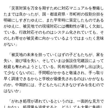
「災害対策を万全を期すために対応マニュアルを整備し
たまでは良かったが、国・都道府県・市町村の役割分担を
明確にしすぎたゆえに、また平常時に策定したものである
がゆえに、被災地での現場対応には機動性が著しく欠如し
ている。行政対応そのものはシステム化されていても、そ
のしわ寄せが被災者に向かっているようではまったく意味
がない」
「被災地の未来を担っていくはずの子どもたちが、家を
失い、遊び場を失い、そしていまは仮設住宅建設によって
校庭も奪われようとしている。民有地活用の申し出は決し
て少なくないのに、手間暇がかかると敬遠され、手っ取り
早く調達できるからと学校が最優先されるのはいかがなも
のか。中期的には、子どもたちに大きなひずみを生むので
はないか」
「がれき処理が遅れているというのは、一面的な見方で
しかない。処理量を追求すると、どうしても大量に集積し