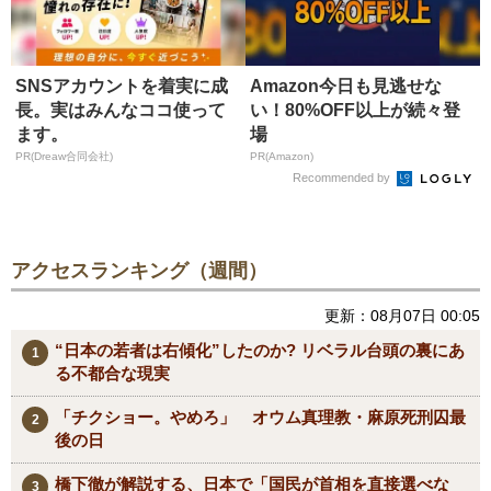
SNSアカウントを着実に成
Amazon今日も見逃せな
長。実はみんなココ使って
い！80%OFF以上が続々登
ます。
場
PR(Dreaw合同会社)
PR(Amazon)
Recommended by
アクセスランキング（週間）
更新：08月07日 00:05
“日本の若者は右傾化”したのか? リベラル台頭の裏にあ
る不都合な現実
「チクショー。やめろ」 オウム真理教・麻原死刑囚最
後の日
橋下徹が解説する、日本で「国民が首相を直接選べな