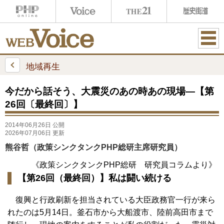
ME
NU
地域再生
今だから話そう、大震災のあの時あの現場―【第
26回〔最終回〕】
2014年06月26日 公開
2026年07月06日 更新
熊谷哲（政策シンクタンクPHP総研主席研究員）
《政策シンクタンクPHP総研 研究員コラムより》
【第26回（最終回）】私は闘い続ける
復興と行政刷新を担当されている大臣政務官一行が来ら
れたのは5月14日。釜石市から大船渡市、陸前高田市まで