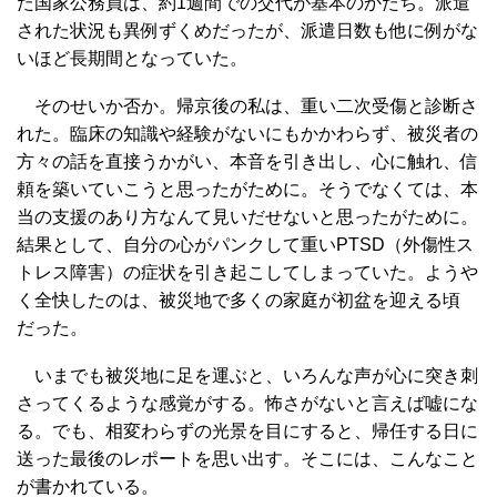
た国家公務員は、約1週間での交代が基本のかたち。派遣
された状況も異例ずくめだったが、派遣日数も他に例がな
いほど長期間となっていた。
そのせいか否か。帰京後の私は、重い二次受傷と診断さ
れた。臨床の知識や経験がないにもかかわらず、被災者の
方々の話を直接うかがい、本音を引き出し、心に触れ、信
頼を築いていこうと思ったがために。そうでなくては、本
当の支援のあり方なんて見いだせないと思ったがために。
結果として、自分の心がパンクして重いPTSD（外傷性ス
トレス障害）の症状を引き起こしてしまっていた。ようや
く全快したのは、被災地で多くの家庭が初盆を迎える頃
だった。
いまでも被災地に足を運ぶと、いろんな声が心に突き刺
さってくるような感覚がする。怖さがないと言えば嘘にな
る。でも、相変わらずの光景を目にすると、帰任する日に
送った最後のレポートを思い出す。そこには、こんなこと
が書かれている。