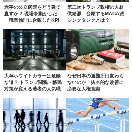
赤字の公立病院をどう建て
第二次トランプ政権の人材
直すか？ 現場を動かした
供給源 台頭するMAGA派
「職業倫理に合致したKPI」
シンクタンクとは？
大卒ホワイトカラーは危険
なぜ日本の避難所は変わら
な道？ トランプ関税・移民
ないのか 抜本的な改善に
対策が変える若者の人気職
必要な人権意識