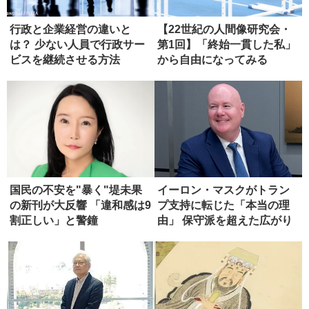
行政と企業経営の違いと
【22世紀の人間像研究会・
は？ 少ない人員で行政サー
第1回】「終始一貫した私」
ビスを継続させる方法
から自由になってみる
国民の不安を"暴く"堤未果
イーロン・マスクがトラン
の新刊が大反響 「違和感は9
プ支持に転じた「本当の理
割正しい」と警鐘
由」 保守派を超えた広がり