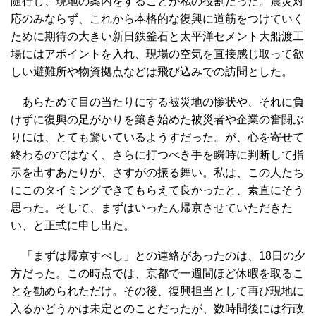
随行し、現地の案内をすることが私の役割だった。震災対
応のみならず、これから本格的な復興に道筋をつけていく
ために期待の大きい新日鉄釜石と太平洋セメント大船渡工
場にはアポイントを入れ、現場の空気を直接感じ取って欲
しい避難所や物資拠点などは飛び込みでの訪問とした。
あらためて目の当たりにする被災地の惨状や、それに負
けずに復興の足がかりを築き始めた被災者や企業の奮闘ぶ
りには、とても驚いているようすだった。が、心を寄せて
終わるのではなく、さらに打つべき手を瞬時に判断して指
示を出すあたりが、さすがの振る舞い。私は、この人たち
にこのタイミングできてもらえて良かったと、素直にそう
思った。そして、まずはいったん帰京させていただきた
い、と正式に申し出た。
「まずは帰京すべし」との連絡があったのは、18日の夕
方だった。この時点では、京都で一週間ほど休暇を取るこ
とを勧められただけ。その後、復興担当として再び現地に
入るかどうかは未定とのことだったが、数時間後には行政