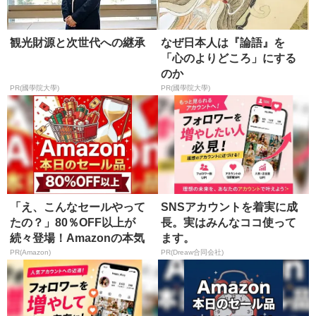
観光財源と次世代への継承
なぜ日本人は『論語』を
「心のよりどころ」にする
のか
PR(國學院大學)
PR(國學院大學)
「え、こんなセールやって
SNSアカウントを着実に成
たの？」80％OFF以上が
長。実はみんなココ使って
続々登場！Amazonの本気
ます。
が...
PR(Amazon)
PR(Dreaw合同会社)