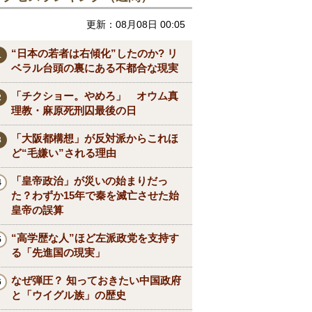
更新：08月08日 00:05
“日本の若者は右傾化”したのか? リ
ベラル台頭の裏にある不都合な現実
「チクショー。やめろ」 オウム真
理教・麻原死刑囚最後の日
「大阪都構想」が反対派からこれほ
ど“毛嫌い”される理由
「皇帝政治」が災いの始まりだっ
た？わずか15年で秦を滅亡させた始
皇帝の誤算
“高学歴な人”ほど左派政党を支持す
る「先進国の現実」
なぜ弾圧？ 知っておきたい中国政府
と「ウイグル族」の歴史