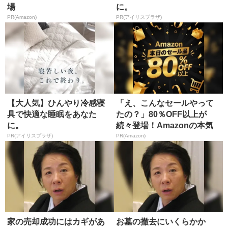
場
に。
PR(Amazon)
PR(アイリスプラザ)
【大人気】ひんやり冷感寝
「え、こんなセールやって
具で快適な睡眠をあなた
たの？」80％OFF以上が
に。
続々登場！Amazonの本気
が...
PR(アイリスプラザ)
PR(Amazon)
家の売却成功にはカギがあ
お墓の撤去にいくらかか