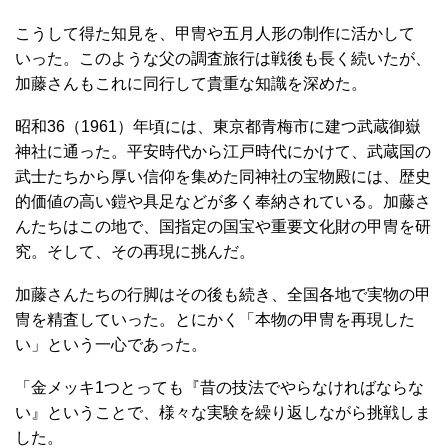
こうして得た知見を、甲冑や五月人形の制作に活かして
いった。このような父の調査旅行は戦後も長く続いたが、
加藤さんもこれに同行して貴重な知識を深めた。
昭和36（1961）年頃には、東京都青梅市に建つ武蔵御嶽
神社に通った。平安時代から江戸時代にかけて、武蔵国の
武士たちから厚い信仰を集めた同神社の宝物殿には、歴史
的価値の高い鎧や具足などが多く奉納されている。加藤さ
んたちはこの地で、国指定の国宝や重要文化財の甲冑を研
究。そして、その再現に挑んだ。
加藤さんたちの行脚はその後も続き、全国各地で実物の甲
冑を精査していった。とにかく「本物の甲冑を再現した
い」という一心であった。
「金メッキ1つとっても『昔の技法でやらなければならな
い』ということで、様々な実験を繰り返しながら挑戦しま
した。