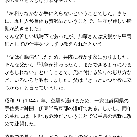
形の業界も大きな打撃を受ける。
「材料がなかなか手に入らないということでした。さら
に、五月人形自体も贅沢品ということで、生産が難しい時
期が続きました」
そんな苦しい戦時下であったが、加藤さんは父親から甲冑
師としての仕事を少しずつ教えられたという。
「父は心臓病だったため、兵隊に行かず家におりました。
そんな父から『戦争が終わったら、またできるようになる
かもしれない』ということで、兜に付ける飾りの彫り方な
ど、いろいろと教わりました。父は『きっといつか役に立
つから』と言っていました」
昭和19（1944）年、空襲を避けるため、一家は静岡県の
宇佐美に疎開。伊豆半島東部の港町である。しかし、同年
の暮れには、同地も危険だということで岩手県の遠野に改
めて疎開した。
遠野での暮らしは、どのようなものだったのだろうか。