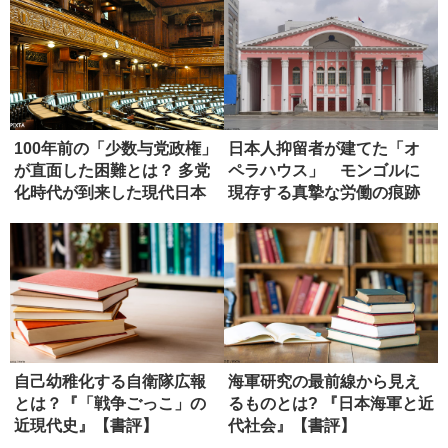
100年前の「少数与党政権」
日本人抑留者が建てた「オ
が直面した困難とは？ 多党
ペラハウス」 モンゴルに
化時代が到来した現代日本
現存する真摯な労働の痕跡
へ...
自己幼稚化する自衛隊広報
海軍研究の最前線から見え
とは？『「戦争ごっこ」の
るものとは? 『日本海軍と近
近現代史』【書評】
代社会』【書評】