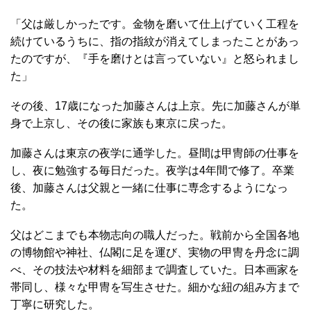
「父は厳しかったです。金物を磨いて仕上げていく工程を
続けているうちに、指の指紋が消えてしまったことがあっ
たのですが、『手を磨けとは言っていない』と怒られまし
た」
その後、17歳になった加藤さんは上京。先に加藤さんが単
身で上京し、その後に家族も東京に戻った。
加藤さんは東京の夜学に通学した。昼間は甲冑師の仕事を
し、夜に勉強する毎日だった。夜学は4年間で修了。卒業
後、加藤さんは父親と一緒に仕事に専念するようになっ
た。
父はどこまでも本物志向の職人だった。戦前から全国各地
の博物館や神社、仏閣に足を運び、実物の甲冑を丹念に調
べ、その技法や材料を細部まで調査していた。日本画家を
帯同し、様々な甲冑を写生させた。細かな紐の組み方まで
丁寧に研究した。