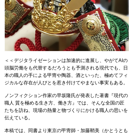
＜＜デジタライゼーションは加速的に進展し、やがてAIの
頭脳労働をも代替するだろうとも予測される現代でも、日
本の職人の手による甲冑や陶器、酒といった、極めてフィ
ジカルな存在が人びとを惹き付けてやまない事実もある。
ノンフィクション作家の早坂隆氏が発表した著書『現代の
職人 質を極める生き方、働き方』では、そんな全国の匠
たちを訪ね、現場の熱量と物づくりにかける職人の思いを
伝えている。
本稿では、同書より東京の甲冑師・加藤鞘美（かとうとも