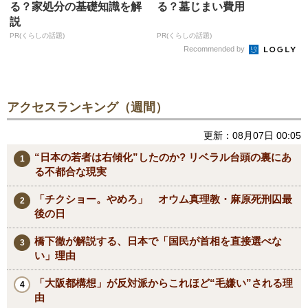
る？家処分の基礎知識を解
る？墓じまい費用
説
PR(くらしの話題)
PR(くらしの話題)
Recommended by
アクセスランキング（週間）
更新：08月07日 00:05
“日本の若者は右傾化”したのか? リベラル台頭の裏にあ
る不都合な現実
「チクショー。やめろ」 オウム真理教・麻原死刑囚最
後の日
橋下徹が解説する、日本で「国民が首相を直接選べな
い」理由
「大阪都構想」が反対派からこれほど“毛嫌い”される理
由