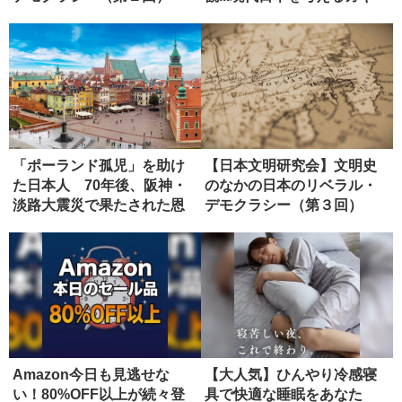
と...
「ポーランド孤児」を助け
【日本文明研究会】文明史
た日本人 70年後、阪神・
のなかの日本のリベラル・
淡路大震災で果たされた恩
デモクラシー（第３回）
返し
Amazon今日も見逃せな
【大人気】ひんやり冷感寝
い！80%OFF以上が続々登
具で快適な睡眠をあなた