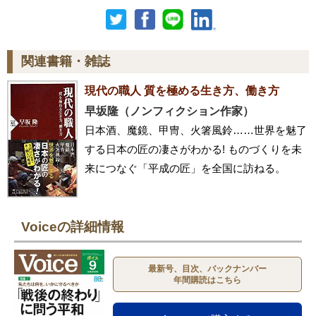
関連書籍・雑誌
現代の職人 質を極める生き方、働き方
早坂隆（ノンフィクション作家）
日本酒、魔鏡、甲冑、火箸風鈴……世界を魅了
する日本の匠の凄さがわかる! ものづくりを未
来につなぐ「平成の匠」を全国に訪ねる。
Voiceの詳細情報
最新号、目次、バックナンバー
年間購読はこちら