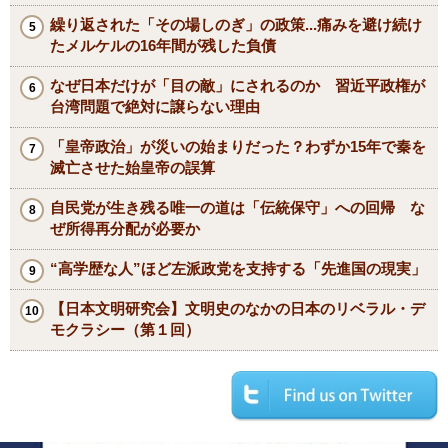
繰り返された「その場しのぎ」の政策...痛みを避け続け
たメルケルの16年間が残した負債
なぜ日本だけが「目の敵」にされるのか 習近平政権が
台湾問題で絶対に譲らない理由
「皇帝政治」が災いの始まりだった？わずか15年で秦を
滅亡させた始皇帝の誤算
自民党が生き残る唯一の道は「伝統保守」への回帰 な
ぜ所得再分配が必要か
“高学歴な人”ほど左派政党を支持する「先進国の現実」
【日本文明研究会】文明史のなかの日本のリベラル・デ
モクラシー（第１回）