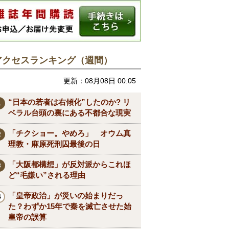
アクセスランキング（週間）
更新：08月08日 00:05
“日本の若者は右傾化”したのか? リ
ベラル台頭の裏にある不都合な現実
「チクショー。やめろ」 オウム真
理教・麻原死刑囚最後の日
「大阪都構想」が反対派からこれほ
ど“毛嫌い”される理由
「皇帝政治」が災いの始まりだっ
た？わずか15年で秦を滅亡させた始
皇帝の誤算