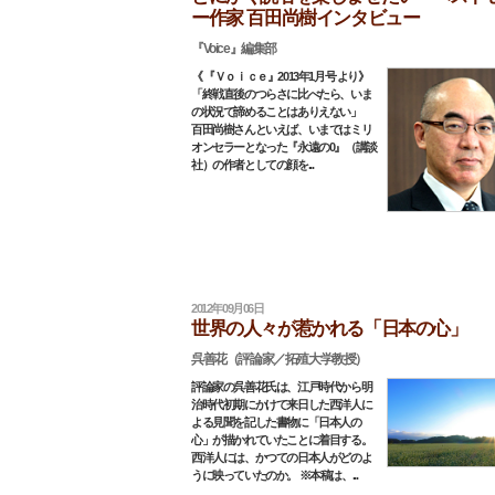
ー作家 百田尚樹インタビュー
『Voice』編集部
《 『Ｖｏｉｃｅ』2013年1月号 より》
「終戦直後のつらさに比べたら、いま
の状況で諦めることはありえない」
百田尚樹さんといえば、いまではミリ
オンセラーとなった『永遠の0』（講談
社）の作者としての顔を...
2012年09月06日
世界の人々が惹かれる「日本の心」
呉善花（評論家／拓殖大学教授）
評論家の呉善花氏は、江戸時代から明
治時代初期にかけて来日した西洋人に
よる見聞を記した書物に「日本人の
心」が描かれていたことに着目する。
西洋人には、かつての日本人がどのよ
うに映っていたのか。 ※本稿は、...