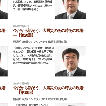
れも変化していた。政務三役や国会議
員、省庁関係者という人たちに替わっ
て、統一地方選挙を終え...
2014年05月01日
現場
今だから話そう、大震災のあの時あの現場
―【第20回】
熊谷哲（政策シンクタンクPHP総研主席研究員）
《政策シンクタンクPHP総研 研究員コ
ラムより》 【第20回】一日も早く再建
したいのに 4月も半ばを過ぎた頃に
なると、避難所をまわっていても地域
再生と生活再建の話題が中心とな...
2014年04月09日
現場
今だから話そう、大震災のあの時あの現場
―【第18回】
熊谷哲（政策シンクタンクPHP総研主席研究員）
《ＰＨＰ総研 研究員コラムより》