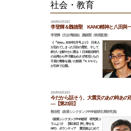
社会・教育
2015年01月23日
李登輝＆魏徳聖 KANO精神と八田與
李登輝（元台湾総統）,魏徳聖（映画監督）
《 『Voice』2015年2月号 より》 日本人
が忘れてしまった日台の歴史、そして
絆がいま鮮やかに甦る！ 日本統治時代
の台湾から甲子園をめさず球児たちの
不屈の青春を描いた映画『ＫＡＮＯ』
が日本で公開...
2014年05月19日
今だから話そう、大震災のあの時あの
―【第23回】
熊谷哲（政策シンクタンクPHP総研主席研究員）
《政策シンクタンクPHP総研 研究員コ
ラムより》 【第23回】押し寄せる
NPO、ボランティア 震災後はじめて