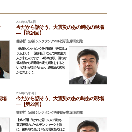
2014年05月30日
一
今だから話そう、大震災のあの時あの現場
―【第24回】
熊谷哲（政策シンクタンクPHP総研主席研究員）
《政策シンクタンクPHP総研 研究員コ
ラムより》 【第24回】なんで内閣府の
人が来たんですか 4月半ば頃、国の対
策本部から避難所の定点観測をすると
いう方針が伝えられた。避難所の状況
がどのように...
2014年05月14日
現場
今だから話そう、大震災のあの時あの現場
―【第22回】
熊谷哲（政策シンクタンクPHP総研主席研究員）
【第22回】良かれと思っての行動も
震災後初のゴールデンウィークを前
に、被災地で見かける現地調査の顔ぶ