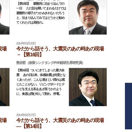
【第18回】 避難所に泊まり込んでの
一日 ただ話を聞いてまわるだけでは
避難所の様子がつかみきれないだろう
と、泊まり込んでみてはどうかと勧め
てくれたのは高校の...
2014年03月20日
現場
今だから話そう、大震災のあの時あの現場
－【第16回】
熊谷哲（政策シンクタンクPHP総研主席研究員）
【第16回】ついにきてしまった最大余
震 あの日以来、体感余震は何度とな
くあったが、こんな凄まじい揺れは感
じたことがない。リビングボードとテ
レビを支える私をあざ笑うかのよう
に、食器は飛び出して割れ、停電...
2014年02月27日
現場
今だから話そう、大震災のあの時あの現場
―【第14回】