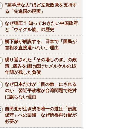
“高学歴な人”ほど左派政党を支持す
る「先進国の現実」
なぜ弾圧？ 知っておきたい中国政府
と「ウイグル族」の歴史
橋下徹が解説する、日本で「国民が
首相を直接選べない」理由
繰り返された「その場しのぎ」の政
策...痛みを避け続けたメルケルの16
年間が残した負債
なぜ日本だけが「目の敵」にされる
のか 習近平政権が台湾問題で絶対
に譲らない理由
自民党が生き残る唯一の道は「伝統
保守」への回帰 なぜ所得再分配が
必要か