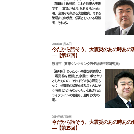
【第19回】政務官、これが現場の実態
です 震災からひと月あまりたった
頃。 全国から集まる支援物資、それを
管理する集積所、必要としている避難
者、それぞ...
2014年03月26日
今だから話そう、大震災のあの時あの
―【第17回】
熊谷哲（政策シンクタンクPHP総研主席研究員）
【第17回】まったく不条理な県教委だ
震度6強を観測した余震に一瞬ヒヤリ
としたものの、それほど大きな混乱も
なく、余震前の状況を取り戻すのにそ
う時間はかからなかった。心配された
ライフラインの途絶も、翌8日夕方の
電...
2014年03月10日
今だから話そう、大震災のあの時あの
―【第15回】