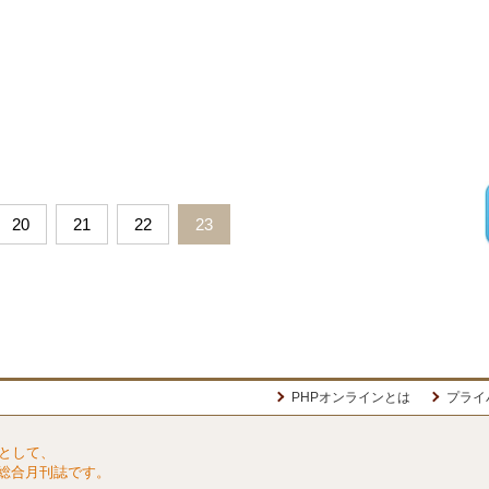
20
21
22
23
PHPオンラインとは
プライ
として、
総合月刊誌です。