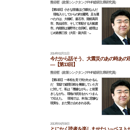
熊谷哲（政策シンクタンクPHP総研主席研究員）
【第15回】小さな現場ほど深刻なんだ
現地入りしてからの約1週間。足を運
べたのは、大槌町、釜石市、陸前高田
市、気仙沼市、そして常駐する大船渡
市。内陸部は遠野市と住田町。総理は
じめ政務三役（大臣・副大臣・...
2014年02月11日
今だから話そう、大震災のあの時あの
―【第13回】
熊谷哲（政策シンクタンクPHP総研主席研究員）
【第13回】一本松を見て何がわかるん
だ 官邸で総理日程を掌握していた方
に対して、私は「僭越ながら」と前置
きしながら、現地の状況をかいつまん
で伝えた。 現地では、本当に悲惨な
現実を、まだ受け止めきれる状...
2013年04月09日
とにかく読者を楽しませたい～ベスト