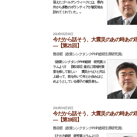
迎えたゴールデンウィークには、県内
外から多数のボランティアが被災地を
訪れてくれていた。...
2014年05月09日
今だから話そう、大震災のあの時あの
―【第21回】
熊谷哲（政策シンクタンクPHP総研主席研究員）
《政策シンクタンクPHP総研 研究員コ
ラムより》 【第21回】釜石に現地対策
室を移して欲しい 震災からひと月以
上経って、前を向いて何とか歩みはじ
めようとしている様子の被災者も...
2014年04月18日
今だから話そう、大震災のあの時あの
―【第19回】
熊谷哲（政策シンクタンクPHP総研主席研究員）
《ＰＨＰ総研 研究員コラムより》