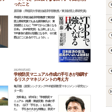
ったこと
原田泰（早稲田大学政治経済学部教授／東京財団上席研究員）
早稲田大学政治経済学部教授で東京財
団上席研究員でもある原田泰氏が、東
京財団とともに『TPPでさらに強くなる
日本』（PHP研究所）を上梓しました。
TPP参加の是非が話題になる中、その意
図はどこにあるのでしょうか。...
2012年03月20日
学校防災マニュアル作成の手引きが強調す
るリスクマネジメントの考え方
亀田徹（政策シンクタンクPHP総研教育マネジメント研究セン
ター長）
文科省は、3月9日に「学校防災マ
ニュアル（地震・津波災害）作成の手
引き」（以下「手引き」）を公表し
た。 手引きの大きな特徴は、防災マ