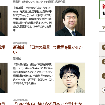
熊谷哲（政策シンクタンクPHP総研主席研究員）
【第14回】 何とかならないものです
かね 被災者の生活再建には仕事の手
当てが欠かせないが、それぞれの市町
の中心産業は、直感的に思い浮かぶ水
産業に限らず大打撃を受けていた。例
えば大船渡市では、1960年のチリ地震
津...
2013年07月10日
現場
新海誠 「日本の風景」で世界を驚かせた
い
新海誠
『言の葉の庭』（配給／東宝映像事業
部） （ｃ）Makoto Shinkai／CoMix Wave
Films 新海誠さんというアニメーション
映画監督の個性は、代表作『秒速5セン
チメートル』（2007年）をはじめ、これ
まで手がけてきた作品...
2013年03月26日
セラ
『TPPでさらに強くなる日本』で伝えたか