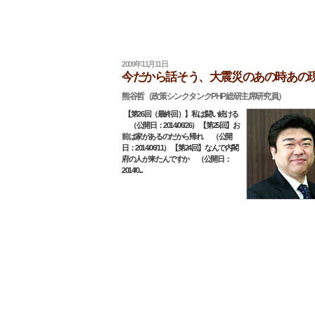
2009年11月11日
今だから話そう、大震災のあの時あの
熊谷哲（政策シンクタンクPHP総研主席研究員）
【第26回（最終回）】私は闘い続ける
（公開日：2014/06/26） 【第25回】お
前は家があるのだから帰れ （公開
日：2014/06/11） 【第24回】なんで内閣
府の人が来たんですか （公開日：
2014/0...