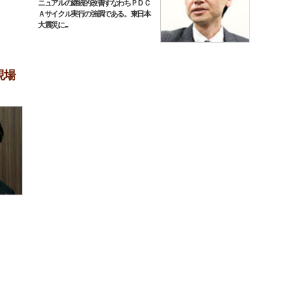
ニュアルの継続的改善すなわちＰＤＣ
Ａサイクル実行の強調である。東日本
大震災に...
現場