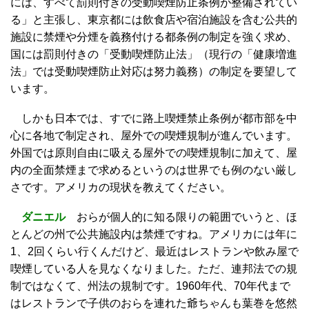
には、すべて罰則付きの受動喫煙防止条例が整備されてい
る」と主張し、東京都には飲食店や宿泊施設を含む公共的
施設に禁煙や分煙を義務付ける都条例の制定を強く求め、
国には罰則付きの「受動喫煙防止法」（現行の「健康増進
法」では受動喫煙防止対応は努力義務）の制定を要望して
います。
しかも日本では、すでに路上喫煙禁止条例が都市部を中
心に各地で制定され、屋外での喫煙規制が進んでいます。
外国では原則自由に吸える屋外での喫煙規制に加えて、屋
内の全面禁煙まで求めるというのは世界でも例のない厳し
さです。アメリカの現状を教えてください。
ダニエル
おらが個人的に知る限りの範囲でいうと、ほ
とんどの州で公共施設内は禁煙ですね。アメリカには年に
1、2回くらい行くんだけど、最近はレストランや飲み屋で
喫煙している人を見なくなりました。ただ、連邦法での規
制ではなくて、州法の規制です。1960年代、70年代まで
はレストランで子供のおらを連れた爺ちゃんも葉巻を悠然