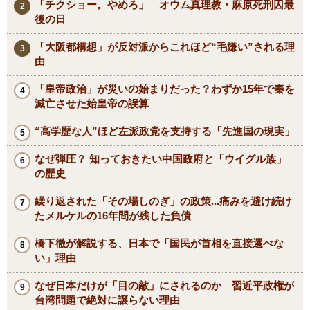
「チクショー。やめろ」 オウム真理教・麻原死刑囚最
後の日
「大阪都構想」が反対派からこれほど“毛嫌い”される理
由
「皇帝政治」が災いの始まりだった？わずか15年で秦を
滅亡させた始皇帝の誤算
“高学歴な人”ほど左派政党を支持する「先進国の現実」
なぜ弾圧？ 知っておきたい中国政府と「ウイグル族」
の歴史
繰り返された「その場しのぎ」の政策...痛みを避け続け
たメルケルの16年間が残した負債
橋下徹が解説する、日本で「国民が首相を直接選べな
い」理由
なぜ日本だけが「目の敵」にされるのか 習近平政権が
台湾問題で絶対に譲らない理由