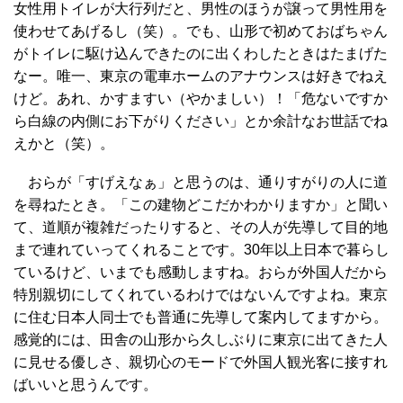
女性用トイレが大行列だと、男性のほうが譲って男性用を
使わせてあげるし（笑）。でも、山形で初めておばちゃん
がトイレに駆け込んできたのに出くわしたときはたまげた
なー。唯一、東京の電車ホームのアナウンスは好きでねえ
けど。あれ、かすますい（やかましい）！「危ないですか
ら白線の内側にお下がりください」とか余計なお世話でね
えかと（笑）。
おらが「すげえなぁ」と思うのは、通りすがりの人に道
を尋ねたとき。「この建物どこだかわかりますか」と聞い
て、道順が複雑だったりすると、その人が先導して目的地
まで連れていってくれることです。30年以上日本で暮らし
ているけど、いまでも感動しますね。おらが外国人だから
特別親切にしてくれているわけではないんですよね。東京
に住む日本人同士でも普通に先導して案内してますから。
感覚的には、田舎の山形から久しぶりに東京に出てきた人
に見せる優しさ、親切心のモードで外国人観光客に接すれ
ばいいと思うんです。