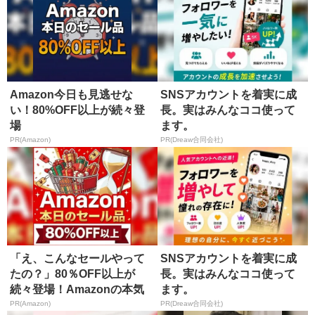
Amazon今日も見逃せな
SNSアカウントを着実に成
い！80%OFF以上が続々登
長。実はみんなココ使って
場
ます。
PR(Amazon)
PR(Dreaw合同会社)
「え、こんなセールやって
SNSアカウントを着実に成
たの？」80％OFF以上が
長。実はみんなココ使って
続々登場！Amazonの本気
ます。
が...
PR(Amazon)
PR(Dreaw合同会社)