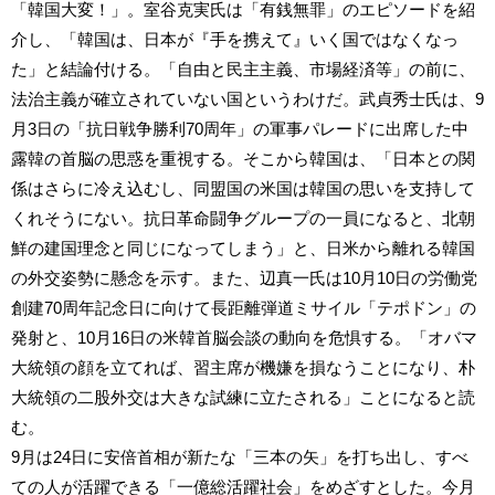
「韓国大変！」。室谷克実氏は「有銭無罪」のエピソードを紹
介し、「韓国は、日本が『手を携えて』いく国ではなくなっ
た」と結論付ける。「自由と民主主義、市場経済等」の前に、
法治主義が確立されていない国というわけだ。武貞秀士氏は、9
月3日の「抗日戦争勝利70周年」の軍事パレードに出席した中
露韓の首脳の思惑を重視する。そこから韓国は、「日本との関
係はさらに冷え込むし、同盟国の米国は韓国の思いを支持して
くれそうにない。抗日革命闘争グループの一員になると、北朝
鮮の建国理念と同じになってしまう」と、日米から離れる韓国
の外交姿勢に懸念を示す。また、辺真一氏は10月10日の労働党
創建70周年記念日に向けて長距離弾道ミサイル「テポドン」の
発射と、10月16日の米韓首脳会談の動向を危惧する。「オバマ
大統領の顔を立てれば、習主席が機嫌を損なうことになり、朴
大統領の二股外交は大きな試練に立たされる」ことになると読
む。
9月は24日に安倍首相が新たな「三本の矢」を打ち出し、すべ
ての人が活躍できる「一億総活躍社会」をめざすとした。今月