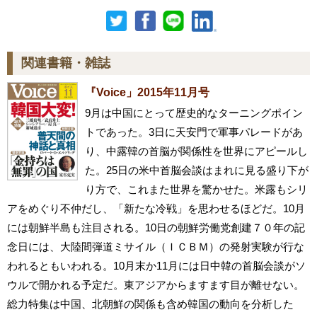
関連書籍・雑誌
『Voice」2015年11月号
9月は中国にとって歴史的なターニングポイン
トであった。3日に天安門で軍事パレードがあ
り、中露韓の首脳が関係性を世界にアピールし
た。25日の米中首脳会談はまれに見る盛り下が
り方で、これまた世界を驚かせた。米露もシリ
アをめぐり不仲だし、「新たな冷戦」を思わせるほどだ。10月
には朝鮮半島も注目される。10日の朝鮮労働党創建７０年の記
念日には、大陸間弾道ミサイル（ＩＣＢＭ）の発射実験が行な
われるともいわれる。10月末か11月には日中韓の首脳会談がソ
ウルで開かれる予定だ。東アジアからますます目が離せない。
総力特集は中国、北朝鮮の関係も含め韓国の動向を分析した