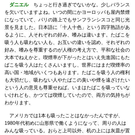
ダニエル
ちょっと行き過ぎでないかな。少しバランス
を欠いていますよね。いつの間にかヨーロッパも屋内禁煙
になっていて、パリの路上でもサンフランシスコと同じ光
景を見ました。日本語に「十人十色」という四字熟語があ
るように、人それぞれの好み、嗜みは違います。たばこを
吸う人も吸わない人も、お互いの違いを認め、それぞれの
好み、嗜みを尊重するのが人権の考え方で、平和な社会の
大本でねえかと。喫煙率が下がったとはいえ先進国にもた
ばこを吸う人はたくさんいますし、世界にはまだ喫煙率の
高い国・地域がいくつもあります。たばこを吸う人の権利
も大切だし、吸わない人やたばこの臭いや煙を遠ざけたい
という人の意見も尊重せねば。いまはたばこを吸っていな
いけれども、かつては喫煙していたので、両方の気持ちが
わかります。
アメリカでは1本も吸ったことはなかったんですが、
1980年代初めに山形県で働くようになって、周りの人は
みんな吸っている。おらと上司以外、机の上には灰皿が置