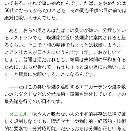
いてある。それで吸い始めたんです。たばこをやめたのは
50代になってからだけれども、その間も子供の目の前では
絶対に吸いませんでした。
あと、おらの奥さんはたばこの臭いが嫌い。分煙してい
るレストランでも、喫煙席に近い禁煙席に案内されると怒
るくらい。そこで「和の精神でちょっとは我慢しようよ」
とアメリカ人が日本人にいうんです（笑）。おかしいで
しょう。普通は逆だけれども、結局は夫婦間の平和を守る
ために、おらが折れて「もうちょっと遠い席にお願いしま
す」と店員にお願いすることになるんです。
——
たばこの臭いや煙を遮断するエアカーテンや煙を吸
い込むダクトなどの分煙技術・設備も進化していて、その
最先端を行くのが日本です。
ダニエル
吸う人と吸わない人の平和的共存は法律で厳
しく規制しなくても、喫煙マナーや物理的・経済的・技術
的な要素で十分対応可能。だからおらは分煙が正しい考え