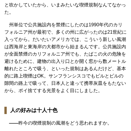
と吹かしていたから、いまみたいな喫煙規制なんてなかっ
た。
州単位で公共施設内を禁煙にしたのは1990年代のカリ
フォルニア州が最初で、多くの州に広がったのは21世紀に
入ってから。だいたいアメリカでは、こういう新しい風潮
は西海岸と東海岸の大都市から始まるんです。公共施設内
が全面禁煙のカリフォルニア州でも、たばこの火の危険を
避けるために、建物の出入り口とか開く窓から数メートル
離れたところで吸う、といった規制はあるんだけど、基本
的に路上喫煙はOK。サンフランシスコでもビルとビルの
隙間の路上で吸って、日本人と違って携帯灰皿をもたない
から、ポイ捨てする光景をよく目にしました。
人の好みは十人十色
——
昨今の喫煙規制の風潮をどう思われますか。