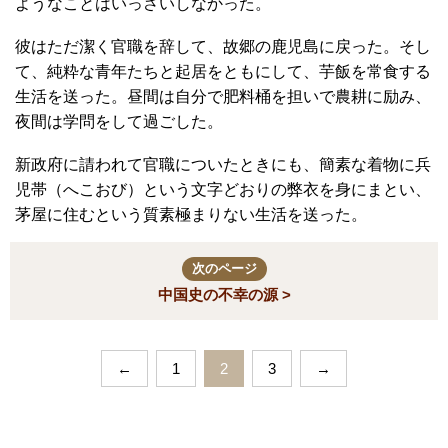
ようなことはいっさいしなかった。
彼はただ潔く官職を辞して、故郷の鹿児島に戻った。そし
て、純粋な青年たちと起居をともにして、芋飯を常食する
生活を送った。昼間は自分で肥料桶を担いで農耕に励み、
夜間は学問をして過ごした。
新政府に請われて官職についたときにも、簡素な着物に兵
児帯（へこおび）という文字どおりの弊衣を身にまとい、
茅屋に住むという質素極まりない生活を送った。
次のページ
中国史の不幸の源 >
←
1
2
3
→