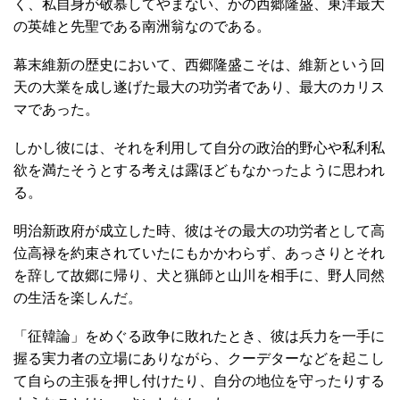
く、私自身が敬慕してやまない、かの西郷隆盛、東洋最大
の英雄と先聖である南洲翁なのである。
幕末維新の歴史において、西郷隆盛こそは、維新という回
天の大業を成し遂げた最大の功労者であり、最大のカリス
マであった。
しかし彼には、それを利用して自分の政治的野心や私利私
欲を満たそうとする考えは露ほどもなかったように思われ
る。
明治新政府が成立した時、彼はその最大の功労者として高
位高禄を約束されていたにもかかわらず、あっさりとそれ
を辞して故郷に帰り、犬と猟師と山川を相手に、野人同然
の生活を楽しんだ。
「征韓論」をめぐる政争に敗れたとき、彼は兵力を一手に
握る実力者の立場にありながら、クーデターなどを起こし
て自らの主張を押し付けたり、自分の地位を守ったりする