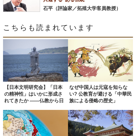
石平（評論家／拓殖大学客員教授）
こちらも読まれています
【日本文明研究会】「日本
なぜ中国人は元寇を知らな
の精神性」はいかに形成さ
い? 公教育が避ける「中華民
れてきたか ――仏教から日
族による侵略の歴史」
本政治...