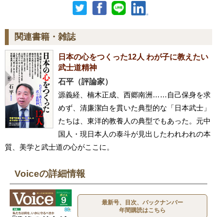
関連書籍・雑誌
日本の心をつくった12人 わが子に教えたい
武士道精神
石平（評論家）
源義経、楠木正成、西郷南洲……自己保身を求
めず、清廉潔白を貫いた典型的な「日本武士」
たちは、東洋的教養人の典型でもあった。元中
国人・現日本人の泰斗が見出したわれわれの本
質、美学と武士道の心がここに。
Voiceの詳細情報
最新号、目次、バックナンバー
年間購読はこちら