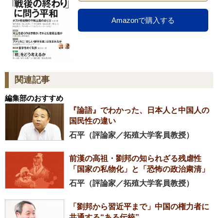
Amazonで購入する
関連記事
編集部のおすすめ
『論語』でわかった、日本人と中国人の
国民性の違い
石平（評論家／拓殖大学客員教授）
前漢の高祖・劉邦の知られざる残虐性
「国家の私物化」と「恐怖の政治粛清」
石平（評論家／拓殖大学客員教授）
「劉邦から習近平まで」中国の権力者に
共通する“ある伝統”