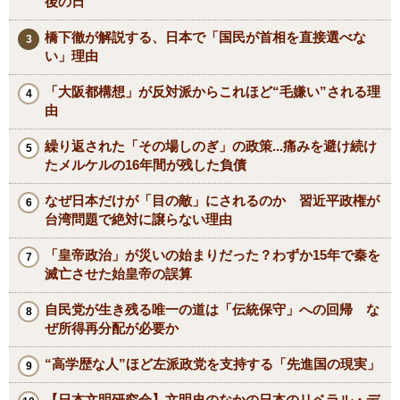
後の日
橋下徹が解説する、日本で「国民が首相を直接選べな
い」理由
「大阪都構想」が反対派からこれほど“毛嫌い”される理
由
繰り返された「その場しのぎ」の政策...痛みを避け続け
たメルケルの16年間が残した負債
なぜ日本だけが「目の敵」にされるのか 習近平政権が
台湾問題で絶対に譲らない理由
「皇帝政治」が災いの始まりだった？わずか15年で秦を
滅亡させた始皇帝の誤算
自民党が生き残る唯一の道は「伝統保守」への回帰 な
ぜ所得再分配が必要か
“高学歴な人”ほど左派政党を支持する「先進国の現実」
【日本文明研究会】文明史のなかの日本のリベラル・デ