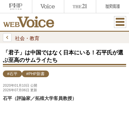
ME
NU
社会・教育
「君子」は中国ではなく日本にいる！石平氏が選
ぶ至高のサムライたち
#石平
#PHP新書
2020年01月10日 公開
2026年07月06日 更新
石平（評論家／拓殖大学客員教授）