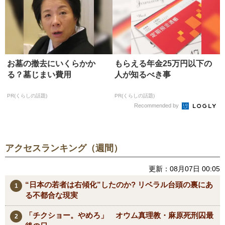
お墓の撤去にいくらかか
もらえる年金25万円以下の
る？墓じまい費用
人が知るべき事
PR(くらしの話題)
PR(くらしの話題)
Recommended by
アクセスランキング（週間）
更新：08月07日 00:05
“日本の若者は右傾化”したのか? リベラル台頭の裏にあ
る不都合な現実
「チクショー。やめろ」 オウム真理教・麻原死刑囚最