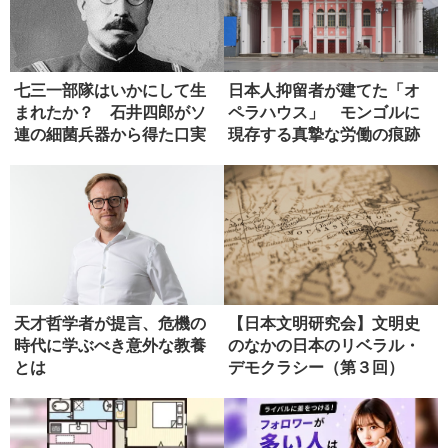
七三一部隊はいかにして生
日本人抑留者が建てた「オ
まれたか？ 石井四郎がソ
ペラハウス」 モンゴルに
連の細菌兵器から得た口実
現存する真摯な労働の痕跡
天才哲学者が提言、危機の
【日本文明研究会】文明史
時代に学ぶべき意外な教養
のなかの日本のリベラル・
とは
デモクラシー（第３回）