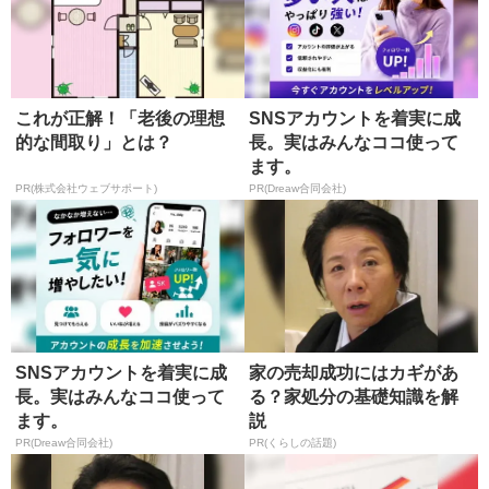
これが正解！「老後の理想
SNSアカウントを着実に成
的な間取り」とは？
長。実はみんなココ使って
ます。
PR(株式会社ウェブサポート)
PR(Dreaw合同会社)
SNSアカウントを着実に成
家の売却成功にはカギがあ
長。実はみんなココ使って
る？家処分の基礎知識を解
ます。
説
PR(Dreaw合同会社)
PR(くらしの話題)