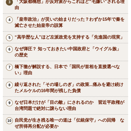
「大阪都構想」が反対派からこれほど“毛嫌い”される理
由
「皇帝政治」が災いの始まりだった？わずか15年で秦を
滅亡させた始皇帝の誤算
“高学歴な人”ほど左派政党を支持する「先進国の現実」
なぜ弾圧？ 知っておきたい中国政府と「ウイグル族」
の歴史
橋下徹が解説する、日本で「国民が首相を直接選べな
い」理由
繰り返された「その場しのぎ」の政策...痛みを避け続け
たメルケルの16年間が残した負債
なぜ日本だけが「目の敵」にされるのか 習近平政権が
台湾問題で絶対に譲らない理由
自民党が生き残る唯一の道は「伝統保守」への回帰 な
ぜ所得再分配が必要か