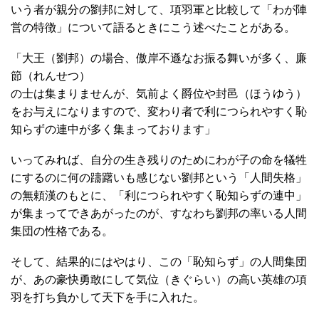
いう者が親分の劉邦に対して、項羽軍と比較して「わが陣
営の特徴」について語るときにこう述べたことがある。
「大王（劉邦）の場合、傲岸不遜なお振る舞いが多く、廉
節（れんせつ）
の士は集まりませんが、気前よく爵位や封邑（ほうゆう）
をお与えになりますので、変わり者で利につられやすく恥
知らずの連中が多く集まっております」
いってみれば、自分の生き残りのためにわが子の命を犠牲
にするのに何の躊躇いも感じない劉邦という「人間失格」
の無頼漢のもとに、「利につられやすく恥知らずの連中」
が集まってできあがったのが、すなわち劉邦の率いる人間
集団の性格である。
そして、結果的にはやはり、この「恥知らず」の人間集団
が、あの豪快勇敢にして気位（きぐらい）の高い英雄の項
羽を打ち負かして天下を手に入れた。