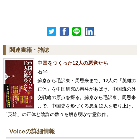
関連書籍・雑誌
中国をつくった12人の悪党たち
石平
蘇秦から毛沢東・周恩来まで、12人の「英雄の
正体」を中国研究の泰斗があばき、中国流の外
交戦略の原点を探る。蘇秦から毛沢東、周恩来
まで、中国史を形づくる悪党12人を取り上げ、
「英雄」の正体と陰謀の数々を解き明かす意欲作。
Voiceの詳細情報