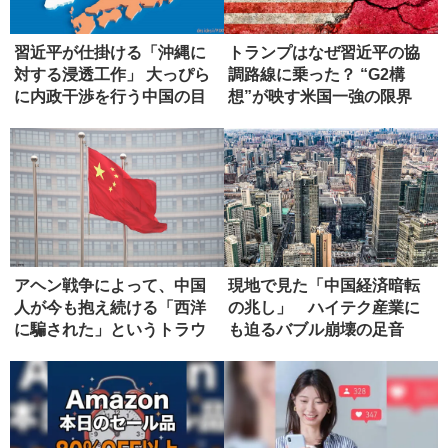
習近平が仕掛ける「沖縄に
トランプはなぜ習近平の協
対する浸透工作」 大っぴら
調路線に乗った？ “G2構
に内政干渉を行う中国の目
想”が映す米国一強の限界
論見
アヘン戦争によって、中国
現地で見た「中国経済暗転
人が今も抱え続ける「西洋
の兆し」 ハイテク産業に
に騙された」というトラウ
も迫るバブル崩壊の足音
マ