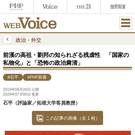
ME
NU
政治・外交
前漢の高祖・劉邦の知られざる残虐性 「国家の
私物化」と「恐怖の政治粛清」
#石平
#PHP新書
2019年06月28日 公開
2026年07月06日 更新
石平（評論家／拓殖大学客員教授）
この記事の画像（全 1 枚）