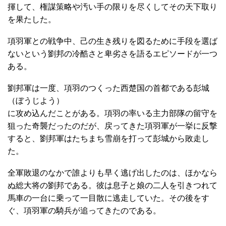
揮して、権謀策略や汚い手の限りを尽くしてその天下取り
を果たした。
項羽軍との戦争中、己の生き残りを図るために手段を選ば
ないという劉邦の冷酷さと卑劣さを語るエピソードが一つ
ある。
劉邦軍は一度、項羽のつくった西楚国の首都である彭城
（ぼうじよう）
に攻め込んだことがある。項羽の率いる主力部隊の留守を
狙った奇襲だったのだが、戻ってきた項羽軍が一挙に反撃
すると、劉邦軍はたちまち雪崩を打って彭城から敗走し
た。
全軍敗退のなかで誰よりも早く逃げ出したのは、ほかなら
ぬ総大将の劉邦である。彼は息子と娘の二人を引きつれて
馬車の一台に乗って一目散に逃走していた。その後をす
ぐ、項羽軍の騎兵が追ってきたのである。