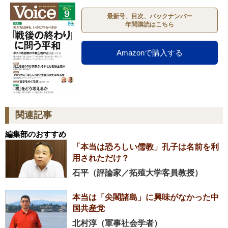
最新号、目次、バックナンバー
年間購読はこちら
Amazonで購入する
関連記事
編集部のおすすめ
「本当は恐ろしい儒教」孔子は名前を利
用されただけ？
石平（評論家／拓殖大学客員教授）
本当は「尖閣諸島」に興味がなかった中
国共産党
北村淳（軍事社会学者）