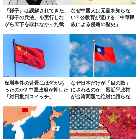
『孫子』は誤解されてきた...
なぜ中国人は元寇を知らな
「孫子の兵法」を実行しな
い? 公教育が避ける「中華民
がら天下を取れなかった武
族による侵略の歴史」
田...
深圳事件の背景には何があ
なぜ日本だけが「目の敵」
ったのか? 中国政府が押した
にされるのか 習近平政権
「対日批判スイッチ」
が台湾問題で絶対に譲らな
い理由