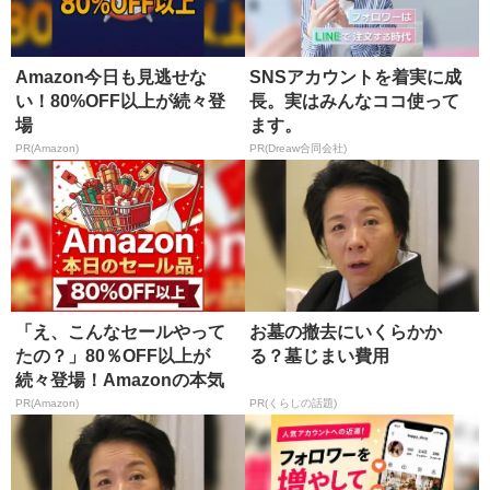
Amazon今日も見逃せな
SNSアカウントを着実に成
い！80%OFF以上が続々登
長。実はみんなココ使って
場
ます。
PR(Amazon)
PR(Dreaw合同会社)
「え、こんなセールやって
お墓の撤去にいくらかか
たの？」80％OFF以上が
る？墓じまい費用
続々登場！Amazonの本気
が...
PR(Amazon)
PR(くらしの話題)