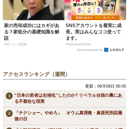
家の売却成功にはカギがあ
SNSアカウントを着実に成
る？家処分の基礎知識を解
長。実はみんなココ使って
説
ます。
PR(くらしの話題)
PR(Dreaw合同会社)
Recommended by
アクセスランキング（週間）
更新：08月08日 00:05
“日本の若者は右傾化”したのか? リベラル台頭の裏にあ
る不都合な現実
「チクショー。やめろ」 オウム真理教・麻原死刑囚最
後の日