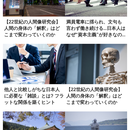
【22世紀の人間像研究会】
満員電車に揺られ、文句も
人間の身体の「解釈」はど
言わず働き続ける...日本人は
こまで変わっていくのか
なぜ“資本主義”が好きなの...
（ディス...
他人と比較しがちな日本人
【22世紀の人間像研究会】
に必要な「雑談」とは? フラ
人間の身体の「解釈」はど
ットな関係を築くヒント
こまで変わっていくのか
（１）