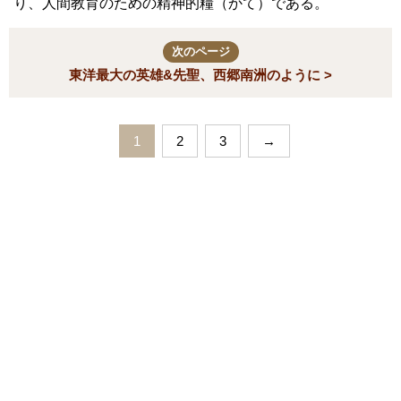
り、人間教育のための精神的糧（かて）である。
次のページ
東洋最大の英雄&先聖、西郷南洲のように >
1
2
3
→