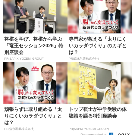
将棋を学び、将棋から学ぶ
専門家が教える「太りにく
「竜王セッション2026」特
いカラダづくり」のカギと
別座談会
は？
PR(SAPIX YOZEMI GROUP)
PR(森永乳業株式会社)
頑張らずに取り組める「太
トップ棋士が中学受験の体
りにくいカラダづくり」と
験談を語る特別座談会
は？
PR(森永乳業株式会社)
PR(SAPIX YOZEMI GROUP)
Recommended by