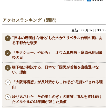
アクセスランキング（週間）
更新：08月07日 00:05
“日本の若者は右傾化”したのか? リベラル台頭の裏にあ
る不都合な現実
「チクショー。やめろ」 オウム真理教・麻原死刑囚最
後の日
橋下徹が解説する、日本で「国民が首相を直接選べな
い」理由
「大阪都構想」が反対派からこれほど“毛嫌い”される理
由
繰り返された「その場しのぎ」の政策...痛みを避け続け
たメルケルの16年間が残した負債