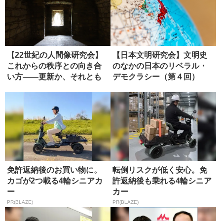
【22世紀の人間像研究会】
【日本文明研究会】文明史
これからの秩序との向き合
のなかの日本のリベラル・
い方――更新か、それとも
デモクラシー（第４回）
虚無か...
免許返納後のお買い物に。
転倒リスクが低く安心。免
カゴが2つ載る4輪シニアカ
許返納後も乗れる4輪シニア
ー
カー
PR(BLAZE)
PR(BLAZE)