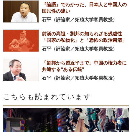
『論語』でわかった、日本人と中国人の
国民性の違い
石平（評論家／拓殖大学客員教授）
前漢の高祖・劉邦の知られざる残虐性
「国家の私物化」と「恐怖の政治粛清」
石平（評論家／拓殖大学客員教授）
「劉邦から習近平まで」中国の権力者に
共通する“ある伝統”
石平（評論家／拓殖大学客員教授）
こちらも読まれています