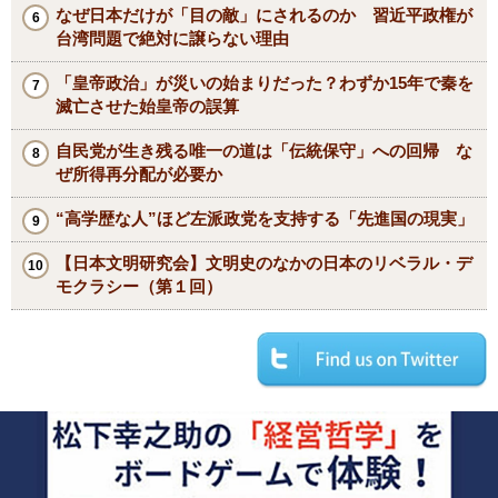
なぜ日本だけが「目の敵」にされるのか 習近平政権が
台湾問題で絶対に譲らない理由
「皇帝政治」が災いの始まりだった？わずか15年で秦を
滅亡させた始皇帝の誤算
自民党が生き残る唯一の道は「伝統保守」への回帰 な
ぜ所得再分配が必要か
“高学歴な人”ほど左派政党を支持する「先進国の現実」
【日本文明研究会】文明史のなかの日本のリベラル・デ
モクラシー（第１回）