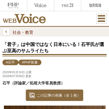
ME
NU
社会・教育
「君子」は中国ではなく日本にいる！石平氏が選
ぶ至高のサムライたち
#石平
#PHP新書
2020年01月10日 公開
2026年07月06日 更新
石平（評論家／拓殖大学客員教授）
この記事の画像（全 1 枚）