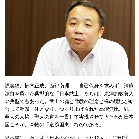
源義経、楠木正成、西郷南洲……自己保身を求めず、清廉
潔白を貫いた典型的な「日本武士」たちは、東洋的教養人
の典型でもあった。武士の魂と儒教の理念と禅の境地が結
合して渾然一体となり、つくり上げられた高潔無比、純一
至大の人格。聖人の道を一貫して実現させてきたわが日本
国こそが、本物の「道義国家」なのである。
※本稿は、石平著『日本の心をつくった12人』（PHP新