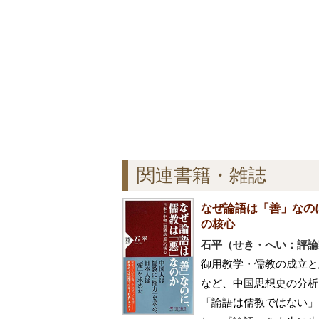
関連書籍・雑誌
なぜ論語は「善」なの
の核心
石平（せき・へい：評論
御用教学・儒教の成立と
など、中国思想史の分析
「論語は儒教ではない」