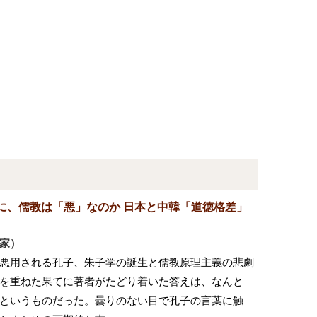
に、儒教は「悪」なのか 日本と中韓「道徳格差」
家）
悪用される孔子、朱子学の誕生と儒教原理主義の悲劇
を重ねた果てに著者がたどり着いた答えは、なんと
というものだった。曇りのない目で孔子の言葉に触