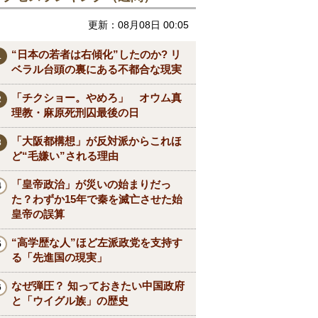
更新：08月08日 00:05
“日本の若者は右傾化”したのか? リ
ベラル台頭の裏にある不都合な現実
「チクショー。やめろ」 オウム真
理教・麻原死刑囚最後の日
「大阪都構想」が反対派からこれほ
ど“毛嫌い”される理由
「皇帝政治」が災いの始まりだっ
た？わずか15年で秦を滅亡させた始
皇帝の誤算
“高学歴な人”ほど左派政党を支持す
る「先進国の現実」
なぜ弾圧？ 知っておきたい中国政府
と「ウイグル族」の歴史