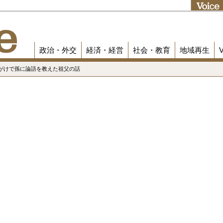
政治・外交
経済・経営
社会・教育
地域再生
命がけで孫に論語を教えた祖父の話