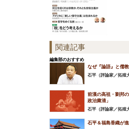
関連記事
編集部のおすすめ
なぜ『論語』と儒教
石平（評論家／拓殖
前漢の高祖・劉邦の
政治粛清」
石平（評論家／拓殖
石平＆福島香織が進