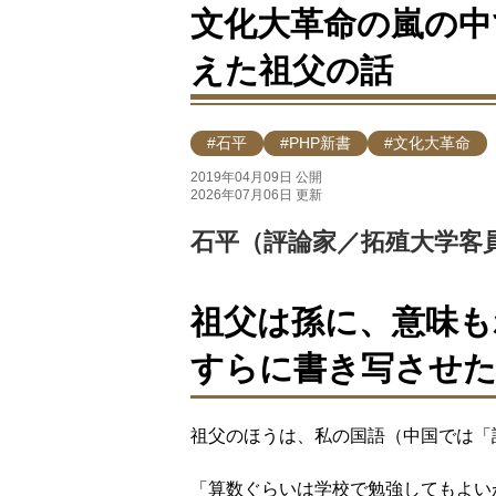
文化大革命の嵐の中
えた祖父の話
#石平
#PHP新書
#文化大革命
2019年04月09日 公開
2026年07月06日 更新
石平（評論家／拓殖大学客
祖父は孫に、意味も
すらに書き写させ
祖父のほうは、私の国語（中国では「
「算数ぐらいは学校で勉強してもよい