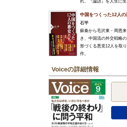
れ、『論語』を人生に生
中国をつくった12人の
石平
蘇秦から毛沢東・周恩来
き、中国流の外交戦略の
形づくる悪党12人を取
作。
Voiceの詳細情報