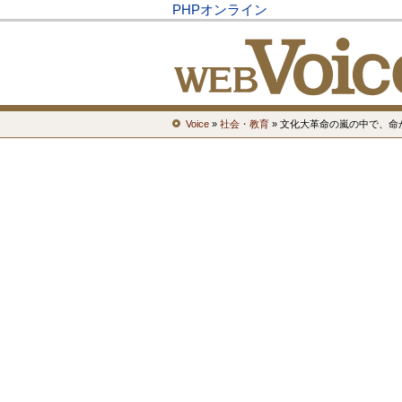
PHPオンライン
Voice
»
社会・教育
» 文化大革命の嵐の中で、