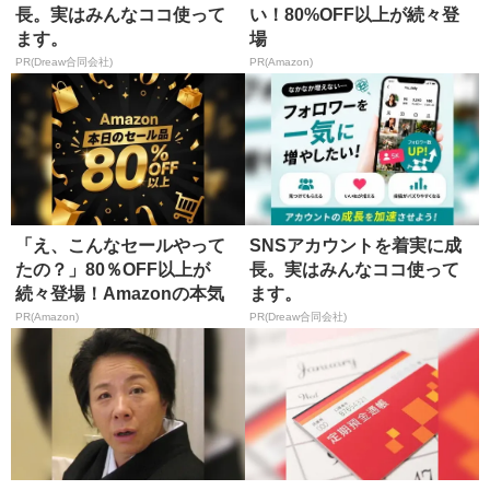
長。実はみんなココ使って
い！80%OFF以上が続々登
ます。
場
PR(Dreaw合同会社)
PR(Amazon)
「え、こんなセールやって
SNSアカウントを着実に成
たの？」80％OFF以上が
長。実はみんなココ使って
続々登場！Amazonの本気
ます。
が...
PR(Amazon)
PR(Dreaw合同会社)