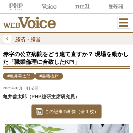
ME
NU
経済・経営
赤字の公立病院をどう建て直すか？ 現場を動かし
た「職業倫理に合致したKPI」
#亀井善太郎
#書籍抜粋
2025年07月30日 公開
亀井善太郎（PHP総研主席研究員）
この記事の画像（全 1 枚）