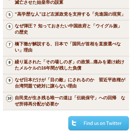
滅亡させた始皇帝の誤算
“高学歴な人”ほど左派政党を支持する「先進国の現実」
なぜ弾圧？ 知っておきたい中国政府と「ウイグル族」
の歴史
橋下徹が解説する、日本で「国民が首相を直接選べな
い」理由
繰り返された「その場しのぎ」の政策...痛みを避け続け
たメルケルの16年間が残した負債
なぜ日本だけが「目の敵」にされるのか 習近平政権が
台湾問題で絶対に譲らない理由
自民党が生き残る唯一の道は「伝統保守」への回帰 な
ぜ所得再分配が必要か