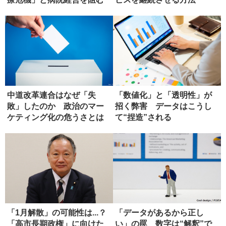
壁【前編...
中道改革連合はなぜ「失
「数値化」と「透明性」が
敗」したのか 政治のマー
招く弊害 データはこうし
ケティング化の危うさとは
て“捏造”される
「1月解散」の可能性は...？
「データがあるから正し
「高市長期政権」に向けた
い」の罠 数字は“解釈”で