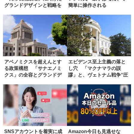
グランドデザインと戦略を
簡単に操作される
語...
アベノミクスを超えんとす
エビデンス至上主義の落と
る政策構想 「サナエノミ
し穴 「マクナマラの誤
クス」の全容とグランドデ
謬」と、ヴェトナム戦争“圧
ザイン
勝”の正...
SNSアカウントを着実に成
Amazon今日も見逃せな