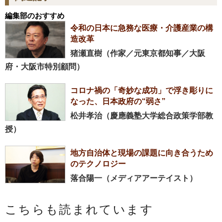
編集部のおすすめ
令和の日本に急務な医療・介護産業の構
造改革
猪瀬直樹（作家／元東京都知事／大阪
府・大阪市特別顧問）
コロナ禍の「奇妙な成功」で浮き彫りに
なった、日本政府の“弱さ”
松井孝治（慶應義塾大学総合政策学部教
授）
地方自治体と現場の課題に向き合うため
のテクノロジー
落合陽一（メディアアーテイスト）
こちらも読まれています