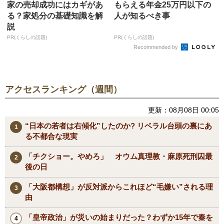
家の売却成功にはカギがあ
もらえる年金25万円以下の
る？家処分の基礎知識を解
人が知るべき事
説
PR(くらしの話題)
PR(くらしの話題)
Recommended by
アクセスランキング（週間）
更新：08月08日 00:05
“日本の若者は右傾化”したのか? リベラル台頭の裏にあ
る不都合な現実
「チクショー。やめろ」 オウム真理教・麻原死刑囚最
後の日
「大阪都構想」が反対派からこれほど“毛嫌い”される理
由
「皇帝政治」が災いの始まりだった？わずか15年で秦を