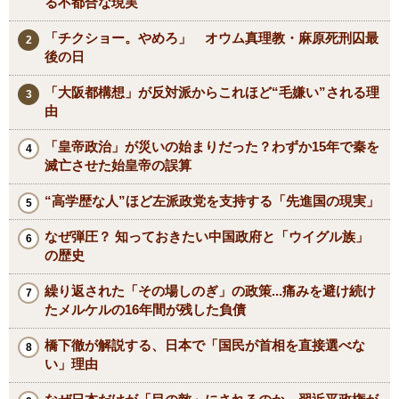
る不都合な現実
「チクショー。やめろ」 オウム真理教・麻原死刑囚最
後の日
「大阪都構想」が反対派からこれほど“毛嫌い”される理
由
「皇帝政治」が災いの始まりだった？わずか15年で秦を
滅亡させた始皇帝の誤算
“高学歴な人”ほど左派政党を支持する「先進国の現実」
なぜ弾圧？ 知っておきたい中国政府と「ウイグル族」
の歴史
繰り返された「その場しのぎ」の政策...痛みを避け続け
たメルケルの16年間が残した負債
橋下徹が解説する、日本で「国民が首相を直接選べな
い」理由