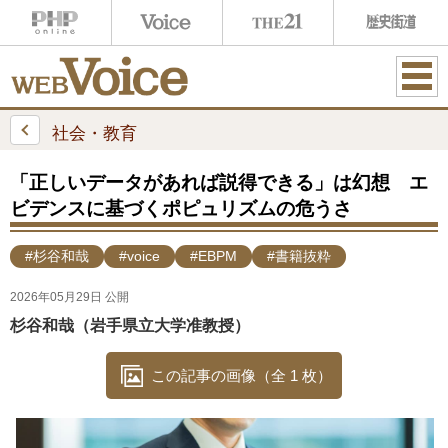
ME
NU
社会・教育
「正しいデータがあれば説得できる」は幻想 エ
ビデンスに基づくポピュリズムの危うさ
#杉谷和哉
#voice
#EBPM
#書籍抜粋
2026年05月29日 公開
杉谷和哉（岩手県立大学准教授）
この記事の画像（全 1 枚）