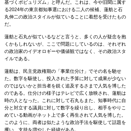
基づくポピュリズム」と呼んだ。これは、今や旧聞に属す
る2024年の東京都知事選における二人の候補、蓮舫と石
丸伸二の政治スタイルが似ていることに着想を受けたもの
だ。
蓮舫と石丸が似ているなどと言うと、多くの人が疑念を抱
くかもしれないが、ここで問題にしているのは、それぞれ
の政治家のイデオロギーや価値観ではなく、その政治スタ
イルである。
蓮舫は、民主党政権期の「事業仕分け」でその名を馳せ
た。数字を駆使し、投入された予算に対して成果が少ない
のではないかと担当者を鋭く追及するさまで人気を博した
のである。仕分けの様子はテレビで広く放映され、蓮舫は
時の人となった。これに対して石丸もまた、知事時代に自
分と対立する議員に対して数字を繰り出し、相手をやりこ
めている動画がネット上で多く再生されて人気を博した。
このように、両者は似たような政治手法を駆使して話題を
攫い、支持を増やした経緯がある。