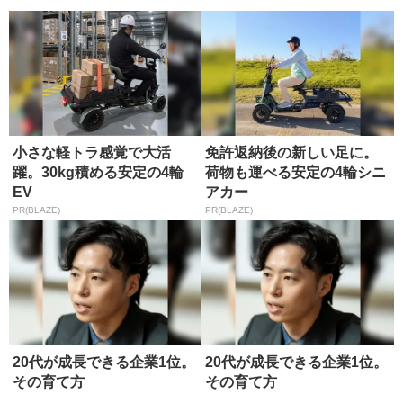
小さな軽トラ感覚で大活
免許返納後の新しい足に。
躍。30kg積める安定の4輪
荷物も運べる安定の4輪シニ
EV
アカー
PR(BLAZE)
PR(BLAZE)
20代が成長できる企業1位。
20代が成長できる企業1位。
その育て方
その育て方