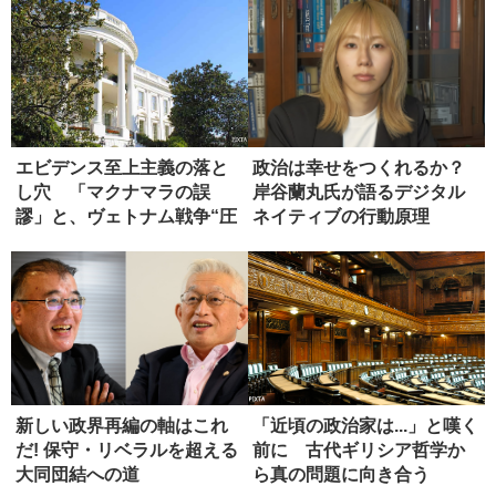
エビデンス至上主義の落と
政治は幸せをつくれるか？
し穴 「マクナマラの誤
岸谷蘭丸氏が語るデジタル
謬」と、ヴェトナム戦争“圧
ネイティブの行動原理
勝”の正...
新しい政界再編の軸はこれ
「近頃の政治家は...」と嘆く
だ! 保守・リベラルを超える
前に 古代ギリシア哲学か
大同団結への道
ら真の問題に向き合う