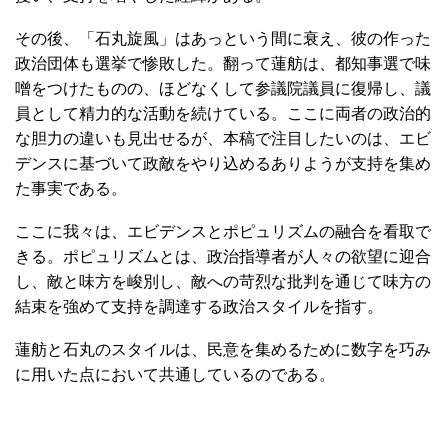
その後、「石丸旋風」はあっという間に衰え、彼の作った
政治団体も選挙で惨敗した。翻って蓮舫は、都知事選で味
噌をつけたものの、ほどなくして参議院議員に復帰し、議
員として精力的な活動を続けている。ここに両者の政治的
な胆力の違いも見出せるが、本稿で注目したいのは、エビ
デンスに基づいて政敵をやり込めるありようが支持を集め
た事実である。
ここに我々は、エビデンスとポピュリズムの融合を看取で
きる。ポピュリズムとは、政治指導者が人々の欲望に迎合
し、敵と味方を峻別し、敵への苛烈な批判を通じて味方の
結束を強めて支持を調達する政治スタイルを指す。
蓮舫と石丸のスタイルは、民意を集めるために数字を巧み
に用いた点において共通しているのである。