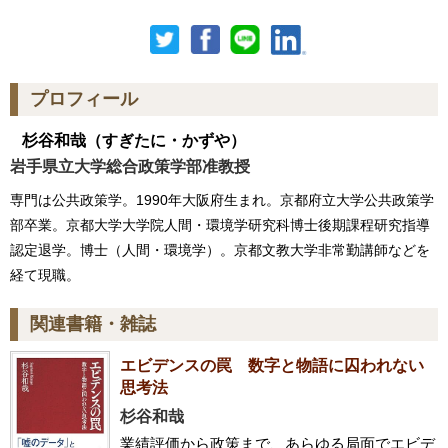
プロフィール
杉谷和哉
（すぎたに・かずや）
岩手県立大学総合政策学部准教授
専門は公共政策学。1990年大阪府生まれ。京都府立大学公共政策学
部卒業。京都大学大学院人間・環境学研究科博士後期課程研究指導
認定退学。博士（人間・環境学）。京都文教大学非常勤講師などを
経て現職。
関連書籍・雑誌
エビデンスの罠 数字と物語に囚われない
思考法
杉谷和哉
業績評価から政策まで、あらゆる局面でエビデ