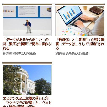
「データがあるから正しい」の
「数値化」と「透明性」が招く弊
罠 数字は“解釈”で簡単に操作さ
害 データはこうして“捏造”され
れる
る
杉谷和哉（岩手県立大学准教授）
杉谷和哉（岩手県立大学准教授）
エビデンス至上主義の落とし穴
「マクナマラの誤謬」と、ヴェト
ナム戦争“圧勝”の正体