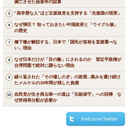
滅亡させた始皇帝の誤算
“高学歴な人”ほど左派政党を支持する「先進国の現実」
なぜ弾圧？ 知っておきたい中国政府と「ウイグル族」
の歴史
橋下徹が解説する、日本で「国民が首相を直接選べな
い」理由
なぜ日本だけが「目の敵」にされるのか 習近平政権が
台湾問題で絶対に譲らない理由
繰り返された「その場しのぎ」の政策...痛みを避け続け
たメルケルの16年間が残した負債
自民党が生き残る唯一の道は「伝統保守」への回帰 な
ぜ所得再分配が必要か