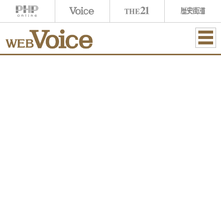
ME
NU