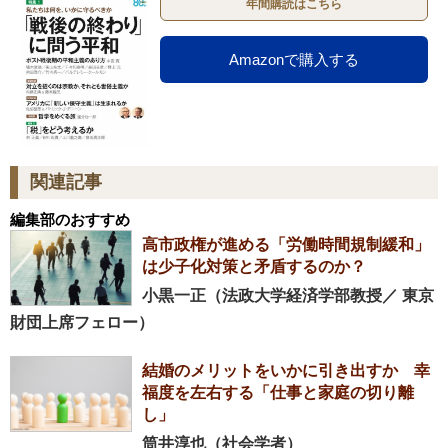
年間購読はこちら
Amazonで購入する
関連記事
編集部のおすすめ
高市政権が進める「労働時間規制緩和」
は少子化対策と矛盾するのか？
小黒一正（法政大学経済学部教授／ 東京
財団上席フェロー）
結婚のメリットをいかに引き出すか 幸
福度を左右する「仕事と家庭の切り離
し」
筒井淳也（社会学者）