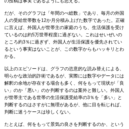
の投稿は事実であるようにも思える。
だが、そのグラフは「年間のべ総数」であり、毎月の外国
人の受給世帯数を12か月分積み上げた数字であった。正確
に言えば、外国人が世帯主の家庭のうち、生活保護を受け
ているのは約5万世帯程度に過ぎない。これはせいぜいの
ところ約3％に過ぎず、外国人が生活保護を優先されてい
るという事実はないことが、この数字からもハッキリとわ
かる。
以上のエピソードは、グラフの恣意的な読み替えによる、
明らかな政治的詐術であるが、実際には数字やデータには
解釈の余地が存在する場合も多く、何をもって現状が「良
い」のか「悪い」のか判断するのは案外と難しい。外国人
が世帯主である世帯の生活保護受給率の3％を「多い」と
判断するのはさすがに無理があるが、他に目を転じれば、
判断に迷うケースは珍しくない。
たとえば、何をもって景気の良さを判断するのか、という