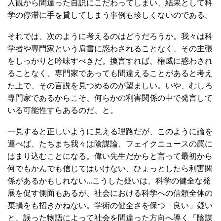
入観から間違った自説にこだわってしまい、結果として科
学の停滞に手を貸してしまう事例も珍しくないのである。
それでは、次のように考えるのはどうだろうか。我々は科
学者や専門家という肩書に惑わされることなく、その主張
をしっかりと吟味すべきだ。換言すれば、権威に惑わされ
ることなく、専門家であっても間違えることがあると考え
た上で、その言説を見つめるのが望ましい。いや、むしろ
専門家であるからこそ、何らかの利害関係の中で発言して
いる可能性すらあるのだ、と。
一見すると正しいように見える理路だが、このように論を
運べば、たちまち我々は陰謀論、フェイクニュースの罠に
はまり込むことになる。偉い先生だからと言って最初から
何でもかんでも信じてはいけない、ひょっとしたら利害関
係があるかもしれない...こうした疑いは、科学の健全な発
展を促す側面もあるが、社会における科学への信頼全体の
棄損をも招きかねない。学術の健全さを保つ「良い」疑い
と、誤った物語によって社会を間違った方向へ導く「陰謀