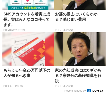
SNSアカウントを着実に成
お墓の撤去にいくらかか
長。実はみんなココ使って
る？墓じまい費用
ます。
PR(Dreaw合同会社)
PR(くらしの話題)
もらえる年金25万円以下の
家の売却成功にはカギがあ
人が知るべき事
る？家処分の基礎知識を解
説
PR(くらしの話題)
PR(くらしの話題)
Recommended by