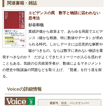
関連書籍・雑誌
エビデンスの罠 数字と物語に囚われない
思考法
杉谷和哉
業績評価から政策まで、あらゆる局面でエビデ
ンス（確かな根拠、特に数値やデータ）が求め
られる時代。しかしデータには恣意的な解釈や
嘘がつきもの。ならば数字に表れない物語を重
視すべきなのか？ だがよくできたストーリーが人心を惑わす
こともある。気鋭の公共政策学者が、数値によるマネジメント
の歴史や陰謀論の問題などを取り上げ、「賢慮」を行う道を探
る。
Voiceの詳細情報
最新号、目次、バックナンバー