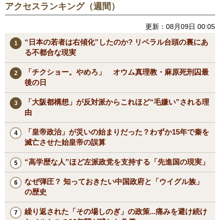
アクセスランキング（週間）
更新：08月09日 00:05
“日本の若者は右傾化”したのか? リベラル台頭の裏にあ
る不都合な現実
「チクショー。やめろ」 オウム真理教・麻原死刑囚最
後の日
「大阪都構想」が反対派からこれほど“毛嫌い”される理
由
「皇帝政治」が災いの始まりだった？わずか15年で秦を
滅亡させた始皇帝の誤算
“高学歴な人”ほど左派政党を支持する「先進国の現実」
なぜ弾圧？ 知っておきたい中国政府と「ウイグル族」
の歴史
繰り返された「その場しのぎ」の政策...痛みを避け続け