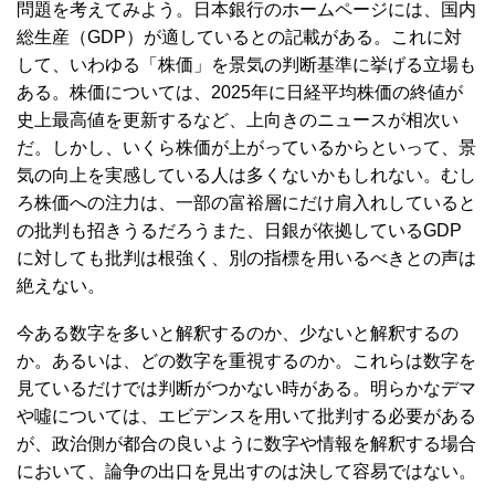
問題を考えてみよう。日本銀行のホームページには、国内
総生産（GDP）が適しているとの記載がある。これに対
して、いわゆる「株価」を景気の判断基準に挙げる立場も
ある。株価については、2025年に日経平均株価の終値が
史上最高値を更新するなど、上向きのニュースが相次い
だ。しかし、いくら株価が上がっているからといって、景
気の向上を実感している人は多くないかもしれない。むし
ろ株価への注力は、一部の富裕層にだけ肩入れしていると
の批判も招きうるだろうまた、日銀が依拠しているGDP
に対しても批判は根強く、別の指標を用いるべきとの声は
絶えない。
今ある数字を多いと解釈するのか、少ないと解釈するの
か。あるいは、どの数字を重視するのか。これらは数字を
見ているだけでは判断がつかない時がある。明らかなデマ
や噓については、エビデンスを用いて批判する必要がある
が、政治側が都合の良いように数字や情報を解釈する場合
において、論争の出口を見出すのは決して容易ではない。