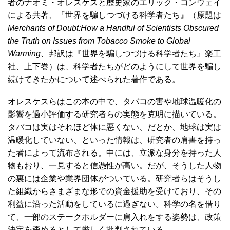
者のナオミ・オレスケスと歴史家のエリック・コンウェイ
による共著、『世界を騙しつづける科学者たち』（原題は
Merchants of Doubt:How a Handful of Scientists Obscured
the Truth on Issues from Tobacco Smoke to Global
Warming
、邦訳は『世界を騙しつづける科学者たち』楽工
社、上下巻）は、科学者たちがどのようにして世界を騙し
続けてきたかについて述べられた著作である。
オレスケスらはこの本の中で、タバコの害や地球温暖化の
影響を過小評価する研究者らの実態を克明に描いている。
タバコは実はそれほど体に悪くない、だとか、地球は実は
温暖化していない、といった情報は、研究者の肩書を持っ
た者によって流布される。中には、立派な身分を持った人
物もおり、一見すると信憑性が高い。だが、そうした人物
の裏には企業や業界団体がついている。研究者らはそうし
た組織からさまざまな形での資金援助を受けており、その
利益に沿った活動をしているに過ぎない。科学の名を借り
て、一部のステークホルダーに肩入れをする姿勢は、政策
決定を歪めるとして厳しく批判されている。