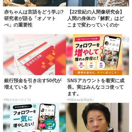
赤ちゃんは言語をどう学ぶ?
【22世紀の人間像研究会】
研究者が語る「オノマト
人間の身体の「解釈」はど
ぺ」の重要性
こまで変わっていくのか
（１）
銀行預金を引き出す50代が
SNSアカウントを着実に成
増えている？
長。実はみんなココ使って
ます。
PR(マネかつライフ)
PR(Dreaw合同会社)