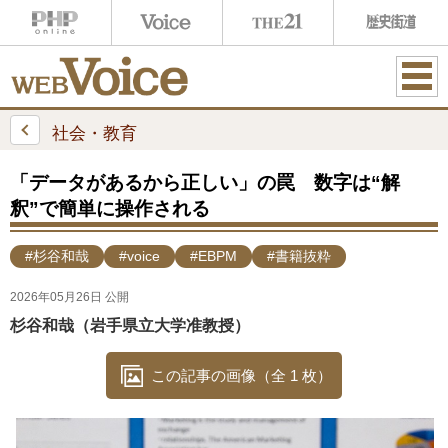
ME
NU
社会・教育
「データがあるから正しい」の罠 数字は“解
釈”で簡単に操作される
#杉谷和哉
#voice
#EBPM
#書籍抜粋
2026年05月26日 公開
杉谷和哉（岩手県立大学准教授）
この記事の画像（全 1 枚）