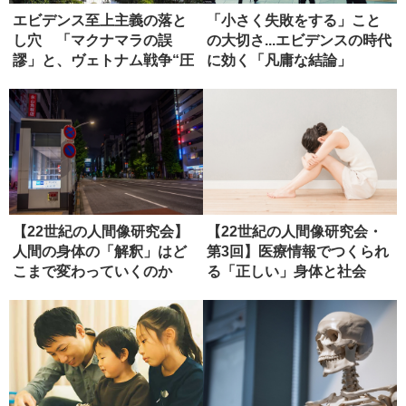
エビデンス至上主義の落と
「小さく失敗をする」こと
し穴 「マクナマラの誤
の大切さ...エビデンスの時代
謬」と、ヴェトナム戦争“圧
に効く「凡庸な結論」
勝”の正...
【22世紀の人間像研究会】
【22世紀の人間像研究会・
人間の身体の「解釈」はど
第3回】医療情報でつくられ
こまで変わっていくのか
る「正しい」身体と社会
（ディス...