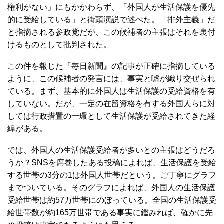
権利がない」にもかかわらず、「外国人が生活保護を優先
的に受給している」と街頭演説で述べた。「排外主義」だ
と指摘される参政党だが、この候補者の主張はそれを裏付
けるものとして批判された。
この件を報じた『毎日新聞』の記事が正確に指摘している
ように、この候補者の発言には、事実と噓が織り交ぜられ
ている。まず、基本的に外国人は生活保護の受給資格を有
していない。だが、一定の在留資格を有する外国人らに対
しては行政措置の一環として生活保護が受給されてきた経
緯がある。
では、外国人の生活保護受給者が多いとの主張はどうだろ
うか？SNSを席巻したある投稿によれば、生活保護を受給
する世帯の3分の1は外国人世帯だという。ご丁寧にグラフ
までついている。そのグラフによれば、外国人の生活保護
受給世帯は約57万世帯にのぼっている。全国の生活保護受
給世帯数が約165万世帯である事実に鑑みれば、確かに先