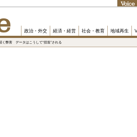
政治・外交
経済・経営
社会・教育
地域再生
招く弊害 データはこうして“捏造”される