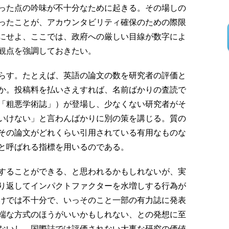
った点の吟味が不十分なために起きる。その場しの
ったことが、アカウンタビリティ確保のための際限
にせよ、ここでは、政府への厳しい目線が数字によ
観点を強調しておきたい。
らす。たとえば、英語の論文の数を研究者の評価と
か。投稿料を払いさえすれば、名前ばかりの査読で
「粗悪学術誌」）が登場し、少なくない研究者がそ
いけない」と言わんばかりに別の策を講じる。質の
その論文がどれくらい引用されている有用なものな
と呼ばれる指標を用いるのである。
することができる、と思われるかもしれないが、実
り返してインパクトファクターを水増しする行為が
けでは不十分で、いっそのこと一部の有力誌に発表
端な方式のほうがいいかもしれない、との発想に至
ないし、国際誌では評価されない大事な研究の価値