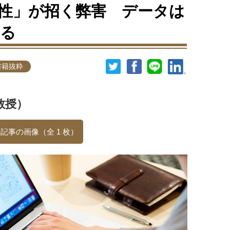
性」が招く弊害 データは
れる
書籍抜粋
教授）
記事の画像（全 1 枚）