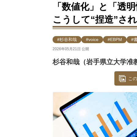
「数値化」と「透明
こうして“捏造”さ
#杉谷和哉
#voice
#EBPM
#
2026年05月21日 公開
杉谷和哉（岩手県立大学准
この